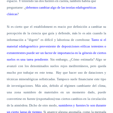
espacio. Y teniendo las dos fuentes en cuenta, también habría que
preguntarse: ¿
debemos cambiar algo de las teorías edafogenéticas
clásicas
?
Si es cierto que el establishment es reacio por definición a cambiar su
percepción de la ciencia que guía y defiende, más lo es aún cuando la
información a “digerir” es difícil y laboriosa de corroborar.
Tanto si el
material edafogenético proveniente de deposiciones eólicas terrestres o
extraterrestres puede ser un factor de importancia en la génesis de ciertos
suelos es una tarea pendiente
. Sin embargo, ¿Cómo estimarla? Algo se
avanzó con los denominados suelos rojos mediterráneos, pero queda
mucho por trabajar en este tema.
Hay que hacer uso de dataciones y
técnicas mineralógicas sofisticadas. Tampoco suele financiarse este tipo
de investigaciones. Más aún, debido al régimen cambiante del clima,
una zona sumidero de materiales en un momento dado, puede
convertirse en fuente (exportadora) tras ciertos cambios en la circulación
de la atmósfera. Dicho de otro modo,
sumideros y fuentes lo son durante
un cierto lapso de tiempo
. Si aparece alguna anomalía, como la mentada