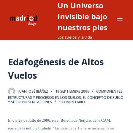
Un Universo
S
a
invisible bajo
l
nuestros pies
t
Los suelos y la vida
a
r
a
Edafogénesis de Altos
l
c
Vuelos
o
n
t
JUAN JOSÉ IBÁÑEZ
18 SEPTIEMBRE 2006
COMPONENTES,
ESTRUCTURAS Y PROCESOS EN LOS SUELOS
,
EL CONCEPTO DE SUELO
e
Y SUS REPRESENTACIONES
1 COMENTARIO
n
i
El día 28 de Julio de 2006, en el Boletín de Noticias de la CAM,
d
aparecía la noticia titulada: “
La masa de la Tierra se incrementa en
o