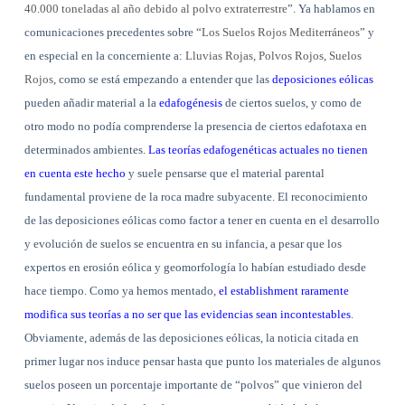
40.000 toneladas al año debido al polvo extraterrestre
”. Ya hablamos en
comunicaciones precedentes sobre “
Los Suelos Rojos Mediterráneos
” y
en especial en la concerniente a:
Lluvias Rojas, Polvos Rojos, Suelos
Rojos
, como se está empezando a entender que las
deposiciones eólicas
pueden añadir material a la
edafogénesis
de ciertos suelos, y como de
otro modo no podía comprenderse la presencia de ciertos edafotaxa en
determinados ambientes.
Las teorías edafogenéticas actuales no tienen
en cuenta este hecho
y suele pensarse que el material parental
fundamental proviene de la roca madre subyacente. El reconocimiento
de las deposiciones eólicas como factor a tener en cuenta en el desarrollo
y evolución de suelos se encuentra en su infancia, a pesar que los
expertos en erosión eólica y geomorfología lo habían estudiado desde
hace tiempo. Como ya hemos mentado,
el establishment raramente
modifica sus teorías a no ser que las evidencias sean incontestables
.
Obviamente, además de las deposiciones eólicas, la noticia citada en
primer lugar nos induce pensar hasta que punto los materiales de algunos
suelos poseen un porcentaje importante de “polvos” que vinieron del