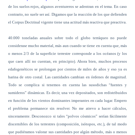
de los suelos rojos, algunos aventureros se adentran en el tema. En caso
contrario, no suele ser así. Digamos que la reacción de los que defienden
el Corpus Doctrinal vigente tiene una actitud más reactiva que preactiva.
40.000 toneladas anuales sobre todo el globo terráqueo no puede
considerase mucho material, más aun cuando se tiene en cuenta que, más
o menos 2/3 de la superficie terrestre corresponde a los océanos (y los
que caen allí no cuentan, en principio). Ahora bien, muchos procesos
edafogenéticos se prolongan por cientos de miles de años y eso ya es
harina de otro costal. Las cantidades cambian en órdenes de magnitud.
Todo se complica si tenemos en cuenta las susodichas “fuentes y
sumideros” dinámicas. Es decir, una vez depositados, son redistribuidos
en función de los vientos dominantes imperantes en cada lugar. Empero
el problema permanece sin resolver. No me atrevo a hacer cálculos,
sinceramente. Desconozco si tales “polvos cósmicos” serían fácilmente
discernibles de los terrestres (composición, isótopos, etc.), de tal modo
que pudiéramos valorar sus cantidades por algún método, más o menos