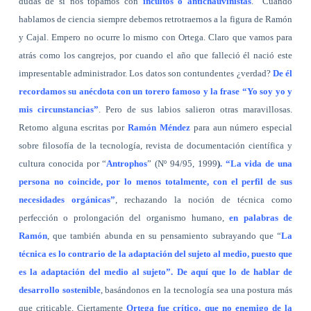
dudas de si nos topamos con
incultos o antichauvinistas
.
Cuando
hablamos de ciencia siempre debemos retrotraernos a la figura de Ramón
y Cajal. Empero no ocurre lo mismo con Ortega. Claro que vamos para
atrás como los cangrejos, por cuando el año que falleció él nació este
impresentable administrador. Los datos son contundentes ¿verdad?
De él
recordamos su anécdota con un torero famoso y la frase “Yo soy yo y
mis circunstancias”
. Pero de sus labios salieron otras maravillosas.
Retomo alguna escritas por
Ramón Méndez
para aun número especial
sobre filosofía de la tecnología, revista de documentación científica y
cultura conocida por “
Antrophos
” (Nº 94/95, 1999
)
. “La vida de una
persona no coincide, por lo menos totalmente, con el perfil de sus
necesidades orgánicas”
, rechazando la noción de técnica como
perfección o prolongación del organismo humano,
en palabras de
Ramón
, que también abunda en su pensamiento subrayando que “
La
técnica es lo contrario de la adaptación del sujeto al medio, puesto que
es la adaptación del medio al sujeto”. De aquí que lo de hablar de
desarrollo sostenible
, basándonos en la tecnología sea una postura más
que criticable. Ciertamente
Ortega fue crítico, que no enemigo de la