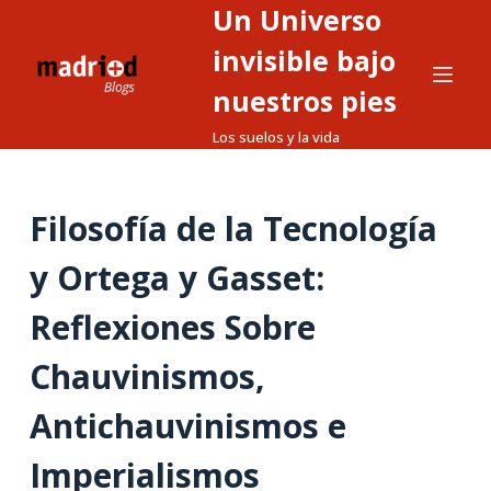
Un Universo
S
a
invisible bajo
l
nuestros pies
t
Los suelos y la vida
a
r
a
Filosofía de la Tecnología
l
c
y Ortega y Gasset:
o
n
Reflexiones Sobre
t
Chauvinismos,
e
n
Antichauvinismos e
i
d
Imperialismos
o