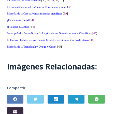
La Filosofía de Thomás Kuhn
[
33
,
34
,
35
,
36
,
37
]
Filosofías Radicales de la Ciencia: Feyerabend y más
[
38
]
Filosofía de la Ciencia versus filosofías científicas
[
39
]
¿Es la mente fractal?
[
40
]
¿Filosofía Cuántica?
[
42
]
Seredipidad o Serendipia y la Lógica de los Descubrimientos Científicos
[
43
]
El Dudoso Estatus de los Ciencia Modelos de Simulación Predicativos
[
44
]
Filosofía de la Tecnología y Ortega y Gasset
[45]
Imágenes Relacionadas:
Compartir: