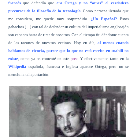
francés
que defendía que
era Ortega y no “otros” el verdadero
precursor de la filosofía de la tecnología
. Como persona iletrada que
me considero, me quede muy sorprendido.
¿Un Español?
Estos
gabachos (…) con tal de defender su cultura del imperialismo anglosajón
son capaces hasta de tirar de nosotros. Con el tiempo fui dándome cuenta
de las razones de nuestros vecinos. Hoy en día,
al menos
cuando
hablamos de ciencia, parece que lo que no está escrito en suahili no
existe
, como ya os comenté en este
post
. Y efectivamente, tanto en la
Wikipedia
española, francesa e inglesa aparece Ortega, pero no se
menciona tal aportación.