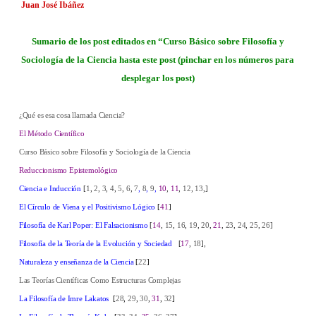
Juan José Ibáñez
Sumario de los post editados en “Curso Básico sobre Filosofía y
Sociología de la Ciencia hasta este post (pinchar en los números para
desplegar los post)
¿Qué es esa cosa llamada Ciencia?
El Método Científico
Curso Básico sobre Filosofía y Sociología de la Ciencia
Reduccionismo Epistemológico
Ciencia e Inducción
[
1
,
2
,
3
,
4
,
5
,
6
,
7
,
8
,
9
,
10
,
11
,
12
,
13
,]
El Círculo de Viena y el Positivismo Lógico
[
41
]
Filosofía de Karl Poper: El Falsacionismo
[
14
,
15
,
16
,
19
,
20
,
21
,
23
,
24
,
25
,
26
]
Filosofía de la Teoría de la Evolución y Sociedad
[
17
,
18
],
Naturaleza y enseñanza de la Ciencia
[
22
]
Las Teorías Científicas Como Estructuras Complejas
La Filosofía de Imre Lakatos
[
28
,
29
,
30
,
31
,
32
]