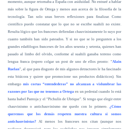
momento, aunque retornaba a España con asiduidad. No entraré a hablar
más sobre la figura de Ortega y menos aun acerca de la filosofía de la
tecnología. Tan solo unas breves reflexiones para finalizar. Como
científico puedo constatar que lo que no se escribe suahili no existe.
Resulta lógico que los franceses defiendan chauvinistamente lo suyo por
cuanto también han sido pateados. Y si no que se lo pregunten a los
grandes edafólogos franceses de los años sesenta y setenta, quienes han
pasado al limbo del olvido, conforme al suahili ganaba terreno como
lengua franca (espero colgar un post de uno de ellos pronto: “
Alain
Ruelan
”, al que para disgusto de mis algunos detractores le ha fascinado
esta bitácora y quiere que promocione sus productos didácticos). Sin
embargo
mis cortas “entendederas” no alcanzan a vislumbrar las
razones por las que no tenemos a Ortega
en un pedestal cuando lo está
hasta Isabel Pantoja y el “Pichulín de Ubrique”. Si tengo que elegir entre
chauvinismo o antichauvinismo me quedo con lo primero.
¿Cómo
queremos que los demás respeten nuestra cultura si somos
antichauvinistas?
Al menos los franceses nos citan (aunque nos
pudieran despreciar), pero los suahileños nos ignoran simplemente