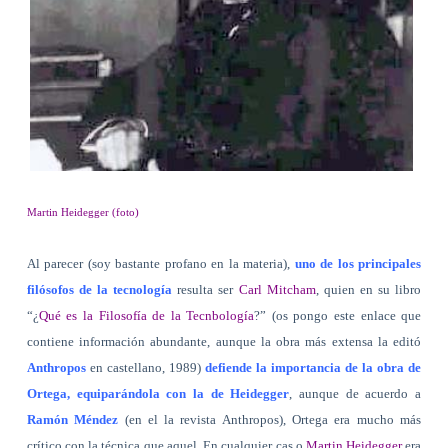
Martin Heidegger (foto)
Al parecer (soy bastante profano en la materia),
uno de los principales
filósofos de la tecnología
resulta ser
Carl Mitcham
, quien en su libro
“¿
Qué es la Filosofía de la Tecnbología
?” (os pongo este enlace que
contiene información abundante, aunque la obra más extensa la editó
Anthropos
en castellano, 1989)
defiende la importancia de la obra de
Ortega, equiparándola con la de Heidegger
, aunque de acuerdo a
Ramón Méndez
(en el la revista Anthropos), Ortega era mucho más
crítico con la técnica que aquel. En cualquier cas,o
Martin Heidegger
era