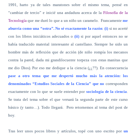
1991, harto ya de tales maratones sobre el mismo tema, pensé en
“cambiar de tercio” e inicié una andadura acerca de la
Filosofía de la
Tecnología
que me duró lo que a un niño un caramelo.
Francamente
me
aburría como una “ostra”. No sé exactamente la razón
:
(i)
si no acerté
con los libros iniciáticos adecuados o
(ii)
si por aquel entonces no se
había traducido material interesante al castellano. Siempre he sido un
hombre más de reflexión que de acción (de niño rompía los mecanos
contra la pared, dada mi grandilocuente torpeza con estas manitas que
me dio Dios). Por eso me dedique a la ciencia (¿¿??). En consecuencia
pase a otro tema que me despertó mucho más la atención: los
denominados “Estudios Sociales de la Ciencia” que no
corresponden
exactamente con lo que se suele entender por
sociología de la ciencia
.
Se trata del tema sobre el que versará la segunda parte de este curso
básico (y tanto…). Todo llegará.
Pero retornemos al tema del post de
hoy.
Tras leer unos pocos libros y artículos, topé con uno escrito por
un