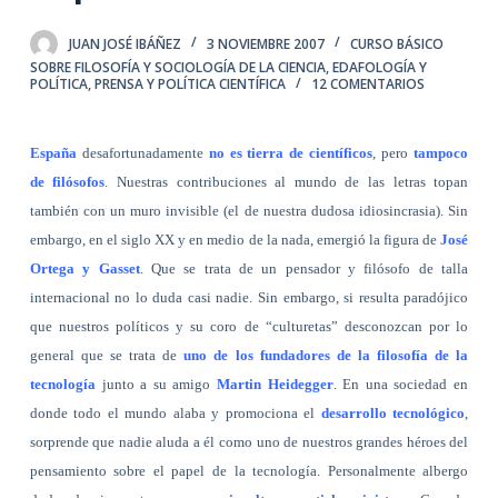
JUAN JOSÉ IBÁÑEZ
3 NOVIEMBRE 2007
CURSO BÁSICO
SOBRE FILOSOFÍA Y SOCIOLOGÍA DE LA CIENCIA
,
EDAFOLOGÍA Y
POLÍTICA
,
PRENSA Y POLÍTICA CIENTÍFICA
12 COMENTARIOS
España
desafortunadamente
no es tierra de científicos
, pero
tampoco
de filósofos
. Nuestras contribuciones al mundo de las letras topan
también con un muro invisible (el de nuestra dudosa idiosincrasia). Sin
embargo, en el siglo XX y en medio de la nada, emergió la figura de
José
Ortega y Gasset
. Que se trata de un pensador y filósofo de talla
internacional no lo duda casi nadie. Sin embargo, si resulta paradójico
que nuestros políticos y su coro de “culturetas” desconozcan por lo
general que se trata de
uno de los fundadores de la filosofía de la
tecnología
junto a su amigo
Martin Heidegger
. En una sociedad en
donde todo el mundo alaba y promociona el
desarrollo tecnológico
,
sorprende que nadie aluda a él como uno de nuestros grandes héroes del
pensamiento sobre el papel de la tecnología. Personalmente albergo