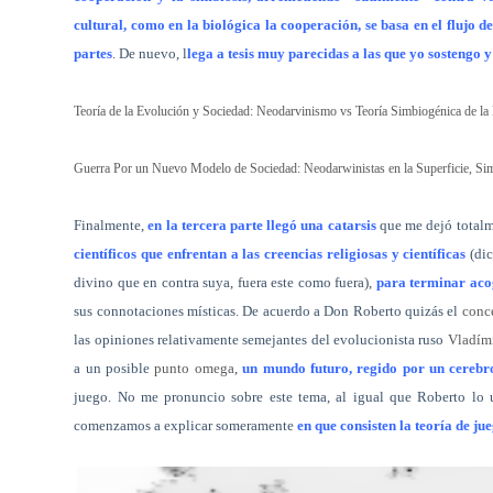
cultural, como en la biológica la cooperación, se basa en el flujo 
partes
. De nuevo, l
lega a tesis muy parecidas a las que yo sostengo y 
Teoría de la Evolución y Sociedad: Neodarvinismo vs Teoría Simbiogénica de l
Guerra Por un Nuevo Modelo de Sociedad: Neodarwinistas en la Superficie, Si
Finalmente,
en la tercera parte llegó una catarsis
que me dejó totalm
científicos que enfrentan a las creencias religiosas y científicas
(dic
divino que en contra suya, fuera este como fuera),
para terminar acog
sus connotaciones místicas. De acuerdo a Don Roberto quizás el
conc
las opiniones relativamente semejantes del evolucionista ruso
Vladími
a un posible
punto omega
,
un mundo futuro, regido por un cerebro 
juego. No me pronuncio sobre este tema, al igual que Roberto lo 
comenzamos a explicar someramente
en que consisten la teoría de ju