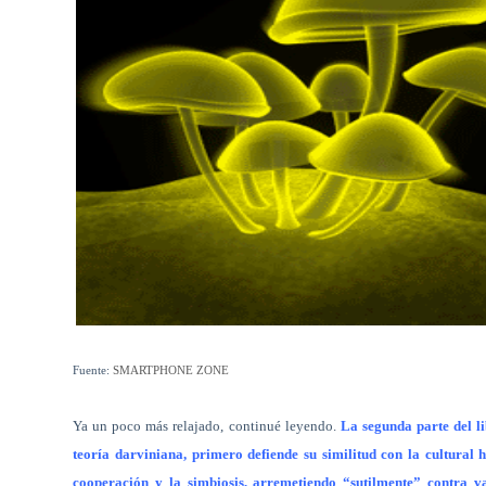
Fuente:
SMARTPHONE ZONE
Ya un poco más relajado, continué leyendo.
La segunda parte del li
teoría darviniana, primero defiende su similitud con la cultural
cooperación y la simbiosis, arremetiendo “sutilmente” contra v