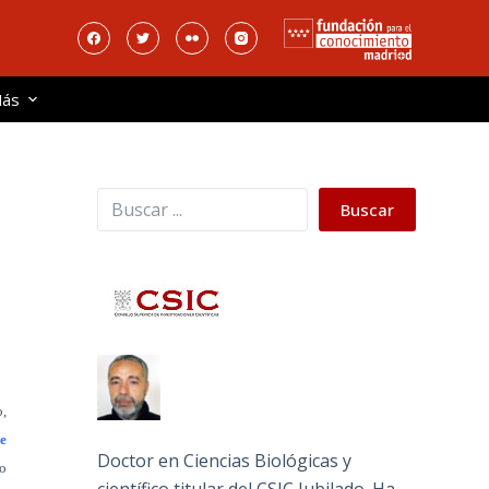
ás
Buscar
Buscar
o,
de
Doctor en Ciencias Biológicas y
o