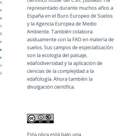
científico titular del CSIC Jubilado. Ha
s
representado durante muchos años a
ón
España en el Buro Europeo de Suelos
la
y la Agencia Europea de Medio
os
Ambiente. También colabora
d
asiduamente con la FAO en materia de
de
suelos. Sus campos de especialización
a
son la ecología del paisaje,
e
edafodiversidad y la aplicación de
ás
ciencias de la complejidad a la
al
edafología. Ahora también la
divulgación científica.
Esta obra está bajo una