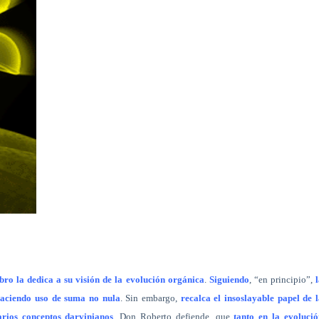
bro la dedica a su visión de la evolución orgánica
.
Siguiendo
, “en principio”,
 haciendo uso de suma no nula
. Sin embargo,
recalca el insoslayable papel de 
arios conceptos darvinianos
. Don Roberto defiende, que
tanto en la evolució