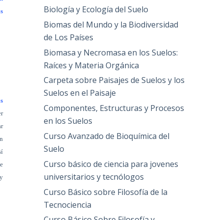
Biología y Ecología del Suelo
as
Biomas del Mundo y la Biodiversidad
de Los Países
Biomasa y Necromasa en los Suelos:
Raíces y Materia Orgánica
Carpeta sobre Paisajes de Suelos y los
Suelos en el Paisaje
s
Componentes, Estructuras y Procesos
er
en los Suelos
ar
Curso Avanzado de Bioquímica del
én
Suelo
sí
Curso básico de ciencia para jovenes
de
universitarios y tecnólogos
y
Curso Básico sobre Filosofía de la
Tecnociencia
Curso Básico Sobre Filosofía y