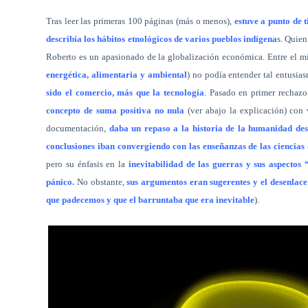
Tras leer las primeras 100 páginas (más o menos),
estuve a punto de t
describía los hábitos etnológicos de varios pueblos indígena
s. Quien
Roberto es un apasionado de la globalización económica. Entre el mi
energética, alimentaria y ambiental
) no podía entender tal entusi
sido el comercio, más que la tecnología
. Pasado en primer rechaz
concepto de suma positiva no nula
(ver abajo la explicación) con 
documentación,
daba un repaso a la historia de la humanidad des
conclusiones iban convergiendo con las enseñanzas de las ciencias
pero su énfasis en la
inevitabilidad de las guerras y sus aspecto
pánico.
No obstante,
sus argumentos eran sugerentes y el desenlace
que padecemos y que el barruntaba que era inevitable
).