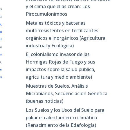
y el clima que ellas crean: Los
os
Pirocumulonimbos
on
Metales tóxicos y bacterias
a,
multirresistentes en fertilizantes
n
orgánicos e inorgánicos (Agricultura
el
industrial y Ecológica)
sa
El colonialismo invasor de las
s
Hormigas Rojas de Fuego y sus
o,
impactos sobre la salud pública,
e
agricultura y medio ambiente)
is
Muestras de Suelos, Análisis
Microbianos, Secuenciación Genética
(buenas noticias)
Los Suelos y los Usos del Suelo para
paliar el calentamiento climático
(Renacimiento de la Edafología)