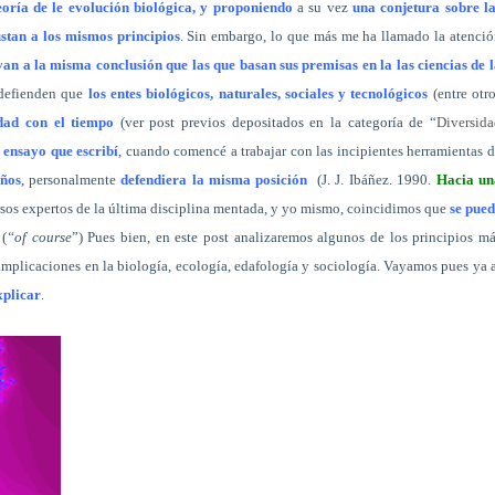
eoría de le evolución biológica, y proponiendo
a su vez
una conjetura sobre la
ustan a los mismos principios
. Sin embargo, lo que más me ha llamado la atenci
van a la misma conclusión que las que basan sus premisas en la las ciencias de 
 defienden que
los entes biológicos, naturales, sociales y tecnológicos
(entre otr
dad con el tiempo
(ver post previos depositados en la categoría de “
Diversida
ensayo que escribí
, cuando comencé a trabajar con las incipientes herramientas 
ños
, personalmente
defendiera la misma posición
(
J. J. Ibáñez. 1990.
Hacia un
rsos expertos de la última disciplina mentada, y yo mismo, coincidimos que
se pued
(
“of course
”) Pues bien, en este post analizaremos algunos de los principios m
 implicaciones en la biología, ecología, edafología y sociología. Vayamos pues ya 
xplicar
.