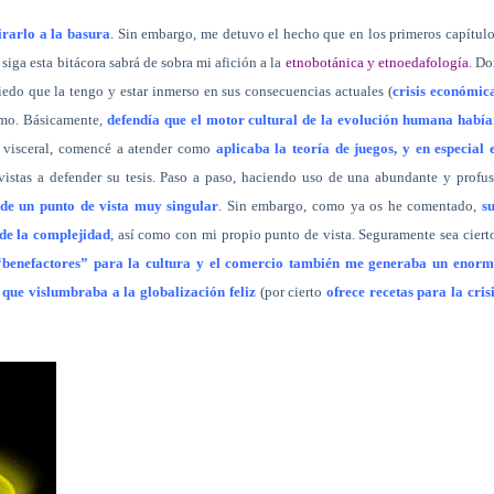
irarlo a la basura
. Sin embargo, me detuvo el hecho que en los primeros capítul
 siga esta bitácora sabrá de sobra mi afición a la
etnobotánica y etnoedafología
. D
edo que la tengo y estar inmerso en sus consecuencias actuales (
crisis económic
asmo. Básicamente,
defendía que el motor cultural de la evolución humana había
o visceral, comencé a atender como
aplicaba la teoría de juegos, y en especial 
vistas a defender su tesis. Paso a paso, haciendo uso de una abundante y profu
de un punto de vista muy singular
. Sin embargo, como ya os he comentado,
su
 de la complejidad
, así como con mi propio punto de vista. Seguramente sea ciert
s “benefactores” para la cultura y el comercio también me generaba un enorm
 que vislumbraba a la globalización feliz
(por cierto
ofrece recetas para la cris