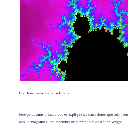
Fractales animados Fuente: Wikimedia
Pero permitirme primero que os explique las sensaciones que sufrí, conf
ante la magnitud e implicaciones de la propuesta de Robert Wright.