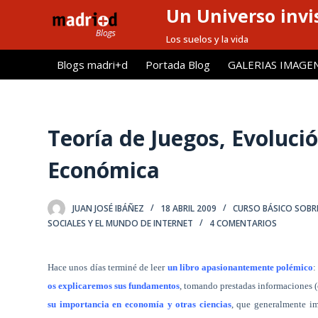
Un Universo invis
S
a
Los suelos y la vida
l
Blogs madri+d
Portada Blog
GALERIAS IMAGE
t
a
r
a
Teoría de Juegos, Evolució
l
Económica
c
o
n
JUAN JOSÉ IBÁÑEZ
18 ABRIL 2009
CURSO BÁSICO SOBRE
t
SOCIALES Y EL MUNDO DE INTERNET
4 COMENTARIOS
e
n
Hace unos días terminé de leer
un libro apasionantemente polémico
i
os explicaremos sus fundamentos
, tomando prestadas informaciones (
d
su importancia en economía y otras ciencias
, que generalmente i
o