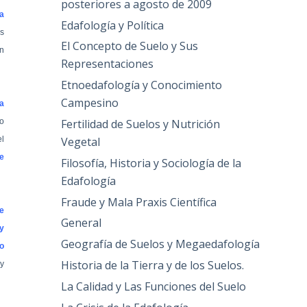
posteriores a agosto de 2009
a
Edafología y Política
s
El Concepto de Suelo y Sus
en
Representaciones
Etnoedafología y Conocimiento
Campesino
a
Fertilidad de Suelos y Nutrición
mo
Vegetal
el
e
Filosofía, Historia y Sociología de la
Edafología
Fraude y Mala Praxis Científica
de
General
y
Geografía de Suelos y Megaedafología
o
Historia de la Tierra y de los Suelos.
 y
La Calidad y Las Funciones del Suelo