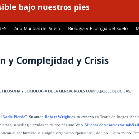
ible bajo nuestros pies
NES
Año Mundial del Suelo
Biología y Ecología del Suelo
M
n y Complejidad y Crisis
 FILOSOFÍA Y SOCIOLOGÍA DE LA CIENCIA
,
REDES COMPLEJAS, ECOLÓGICAS,
:
“Nadie Pierde
”. Su autor,
Robert Wright
es un experto en
Teoría de Juegos
. Abaj
claras y sencillas) vertidas en de dos páginas Web.
Muchos de vosotros ya sabéis 
mplican al ser humano o a algún organismo “pensante”, de uno u otro modo. Per