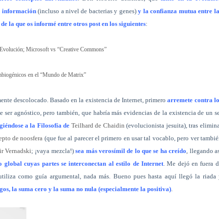
de información
(incluso a nivel de bacterias y genes)
y la confianza mutua entre l
de la que os informé entre otros post en los siguientes
:
a Evolución; Microsoft vs “Creative Commons”
mbiogénicos en el “Mundo de Matrix”
ente descolocado. Basado en la existencia de Internet, primero
arremete contra lo
e ser agnóstico, pero también, que habría más evidencias de la existencia de un s
iéndose a la Filosofía de
Teilhard de Chaidin
(evolucionista jesuita), tras elimin
epto de noosfera
(que fue al parecer el primero en usar tal vocablo, pero ver tambi
r Vernadski
; ¡vaya mezcla!)
sea más verosímil de lo que se ha creído
, llegando a
global cuyas partes se interconectan al estilo de Internet
. Me dejó en fuera 
utiliza como guía argumental, nada más. Bueno pues hasta aquí llegó la riada 
egos, la suma cero y la suma no nula (especialmente la positiva)
.