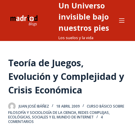
Un Universo
S
a
invisible bajo
l
nuestros pies
t
Los suelos y la vida
a
r
a
Teoría de Juegos,
l
c
Evolución y Complejidad y
o
n
Crisis Económica
t
e
JUAN JOSÉ IBÁÑEZ
18 ABRIL 2009
CURSO BÁSICO SOBRE
n
FILOSOFÍA Y SOCIOLOGÍA DE LA CIENCIA
,
REDES COMPLEJAS,
i
ECOLÓGICAS, SOCIALES Y EL MUNDO DE INTERNET
4
COMENTARIOS
d
o