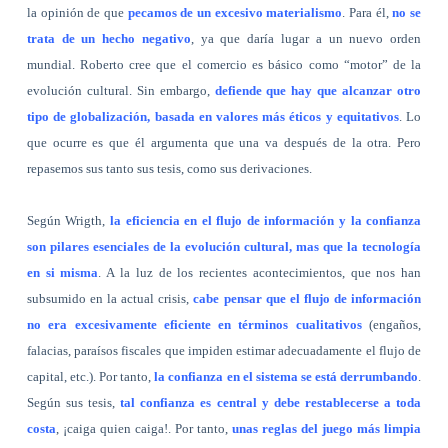
la opinión de que
pecamos de un excesivo materialismo
. Para él,
no se
trata de un hecho negativo
, ya que daría lugar a un nuevo orden
mundial. Roberto cree que el comercio es básico como “motor” de la
evolución cultural. Sin embargo,
defiende que hay que alcanzar otro
tipo de globalización, basada en valores más éticos y equitativos
. Lo
que ocurre es que él argumenta que una va después de la otra. Pero
repasemos sus tanto sus tesis, como sus derivaciones.
Según Wrigth,
la eficiencia en el flujo de información y la confianza
son pilares esenciales de la evolución cultural, mas que la tecnología
en si misma
. A la luz de los recientes acontecimientos, que nos han
subsumido en la actual crisis,
cabe pensar que el flujo de información
no era excesivamente eficiente en términos cualitativos
(engaños,
falacias, paraísos fiscales que impiden estimar adecuadamente el flujo de
capital, etc.). Por tanto,
la confianza en el sistema se está derrumbando
.
Según sus tesis,
tal confianza es central y debe restablecerse a toda
costa
, ¡caiga quien caiga!. Por tanto,
unas reglas del juego más limpia