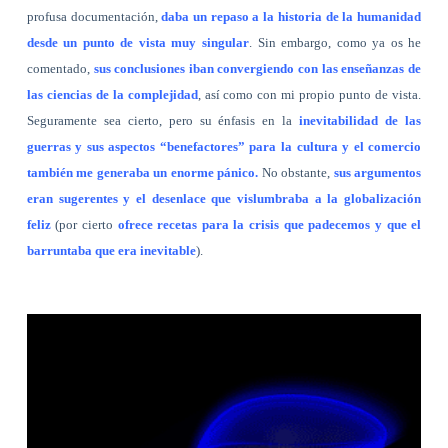
profusa documentación,
daba un repaso a la historia de la humanidad
desde un punto de vista muy singular
. Sin embargo, como ya os he
comentado,
sus conclusiones iban convergiendo con las enseñanzas de
las ciencias de la complejidad
, así como con mi propio punto de vista.
Seguramente sea cierto, pero su énfasis en la
inevitabilidad de las
guerras y sus aspectos “benefactores” para la cultura y el comercio
también me generaba un enorme pánico.
No obstante,
sus argumentos
eran sugerentes y el desenlace que vislumbraba a la globalización
feliz
(por cierto
ofrece recetas para la crisis que padecemos y que el
barruntaba que era inevitable
).