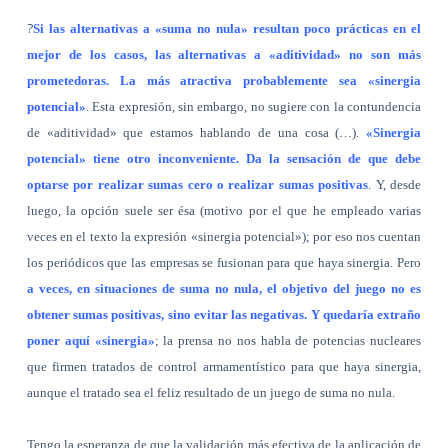
?
Si las alternativas a «suma no nula» resultan poco prácticas en el
mejor de los casos, las alternativas a «aditividad» no son más
prometedoras. La más atractiva probablemente sea «sinergia
potencial»
. Esta expresión, sin embargo, no sugiere con la contundencia
de «aditividad» que estamos hablando de una cosa (…).
«Sinergia
potencial» tiene otro inconveniente. Da la sensación de que debe
optarse por realizar sumas cero o realizar sumas positivas
. Y, desde
luego, la opción suele ser ésa (motivo por el que he empleado varias
veces en el texto la expresión «sinergia potencial»); por eso nos cuentan
los periódicos que las empresas se fusionan para que haya sinergia. Pero
a veces, en situaciones de suma no nula, el objetivo del juego no es
obtener sumas positivas, sino evitar las negativas. Y quedaría extraño
poner aquí «sinergia»
; la prensa no nos habla de potencias nucleares
que firmen tratados de control armamentístico para que haya sinergia,
aunque el tratado sea el feliz resultado de un juego de suma no nula.
Tengo la esperanza de que la validación más efectiva de la aplicación de