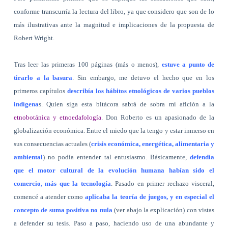
conforme transcurría la lectura del libro, ya que considero que son de lo
más ilustrativas ante la magnitud e implicaciones de la propuesta de
Robert Wright.
Tras leer las primeras 100 páginas (más o menos),
estuve a punto de
tirarlo a la basura
. Sin embargo, me detuvo el hecho que en los
primeros capítulos
describía los hábitos etnológicos de varios pueblos
indígena
s. Quien siga esta bitácora sabrá de sobra mi afición a la
etnobotánica y etnoedafología
. Don Roberto es un apasionado de la
globalización económica. Entre el miedo que la tengo y estar inmerso en
sus consecuencias actuales (
crisis económica, energética, alimentaria y
ambiental
) no podía entender tal entusiasmo. Básicamente,
defendía
que el motor cultural de la evolución humana habían sido el
comercio, más que la tecnología
. Pasado en primer rechazo visceral,
comencé a atender como
aplicaba la teoría de juegos, y en especial el
concepto de suma positiva no nula
(ver abajo la explicación) con vistas
a defender su tesis. Paso a paso, haciendo uso de una abundante y