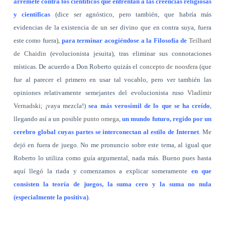
arremete contra los científicos que enfrentan a las creencias religiosas
y científicas
(dice ser agnóstico, pero también, que habría más
evidencias de la existencia de un ser divino que en contra suya, fuera
este como fuera),
para terminar acogiéndose a la Filosofía de
Teilhard
de Chaidin
(evolucionista jesuita), tras eliminar sus connotaciones
místicas. De acuerdo a Don Roberto quizás el
concepto de noosfera
(que
fue al parecer el primero en usar tal vocablo, pero ver también las
opiniones relativamente semejantes del evolucionista ruso
Vladímir
Vernadski
; ¡vaya mezcla!)
sea más verosímil de lo que se ha creído
,
llegando así a un posible
punto omega
,
un mundo futuro, regido por un
cerebro global cuyas partes se interconectan al estilo de Internet
. Me
dejó en fuera de juego. No me pronuncio sobre este tema, al igual que
Roberto lo utiliza como guía argumental, nada más. Bueno pues hasta
aquí llegó la riada y comenzamos a explicar someramente
en que
consisten la teoría de juegos, la suma cero y la suma no nula
(especialmente la positiva)
.