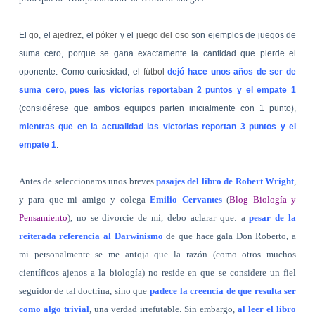
El
go
, el
ajedrez
, el
póker
y el
juego del oso
son ejemplos de juegos de
suma cero, porque se gana exactamente la cantidad que pierde el
oponente. Como curiosidad, el
fútbol
dejó hace unos años de ser de
suma cero, pues las victorias reportaban 2 puntos y el empate 1
(considérese que ambos equipos parten inicialmente con 1 punto),
mientras que en la actualidad las victorias reportan 3 puntos y el
empate 1
.
Antes de seleccionaros unos breves
pasajes del libro de Robert Wright
,
y para que mi amigo y colega
Emilio Cervantes
(
Blog Biología y
Pensamiento
), no se divorcie de mi, debo aclarar que: a
pesar de la
reiterada referencia al Darwinismo
de que hace gala Don Roberto, a
mi personalmente se me antoja que la razón (como otros muchos
científicos ajenos a la biología) no reside en que se considere un fiel
seguidor de tal doctrina, sino que
padece la creencia de que resulta ser
como algo trivial
, una verdad irrefutable. Sin embargo,
al leer el libro