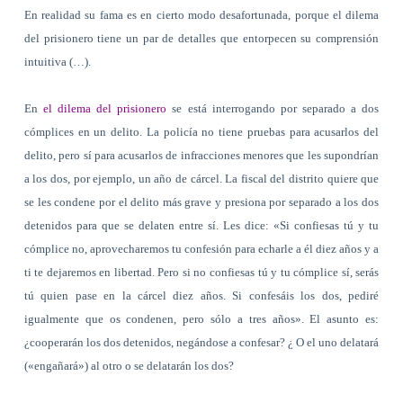
En realidad su fama es en cierto modo desafortunada, porque el dilema
del prisionero tiene un par de detalles que entorpecen su comprensión
intuitiva (…).
En
el dilema del prisionero
se está interrogando por separado a dos
cómplices en un delito. La policía no tiene pruebas para acusarlos del
delito, pero sí para acusarlos de infracciones menores que les supondrían
a los dos, por ejemplo, un año de cárcel. La fiscal del distrito quiere que
se les condene por el delito más grave y presiona por separado a los dos
detenidos para que se delaten entre sí. Les dice: «Si confiesas tú y tu
cómplice no, aprovecharemos tu confesión para echarle a él diez años y a
ti te dejaremos en libertad. Pero si no confiesas tú y tu cómplice sí, serás
tú quien pase en la cárcel diez años. Si confesáis los dos, pediré
igualmente que os condenen, pero sólo a tres años». El asunto es:
¿cooperarán los dos detenidos, negándose a confesar? ¿ O el uno delatará
(«engañará») al otro o se delatarán los dos?