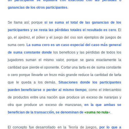
un participante se equilibra con exactitud con las pérdidas o
ganancias de los otros participantes
.
Se llama así; porque
si se suma el total de las ganancias de los
participantes y se resta las pérdidas totales el resultado es cero
. El
go
, el
ajedrez
, el
póker
y el
juego del oso
son ejemplos de juegos de
suma cero.
La suma cero es un caso especial del caso más general
de suma constante donde
los beneficios y las pérdidas de todos los
jugadores suman el mismo valor, porque se gana exactamente la
cantidad que pierde el oponente. Cortar una tarta es de suma constante
o cero porque llevarte un trozo más grande reduce la cantidad de tarta
que le queda a los demás.
Situaciones donde los participantes
pueden beneficiarse o perder al mismo tiempo
, como el intercambio
de productos entre una nación que produce un exceso de naranjas y
otra que produce un exceso de manzanas,
en la que ambas se
benefician de la transacción, se denominan de
«suma no nula
«.
El concepto fue desarrollado en la
Teoría de juegos
,
por lo que a