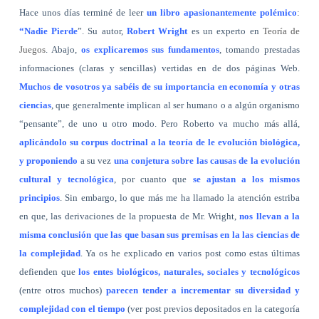
Hace unos días terminé de leer
un libro apasionantemente polémico
:
“Nadie Pierde
”. Su autor,
Robert Wright
es un experto en
Teoría de
Juegos
. Abajo,
os explicaremos sus fundamentos
, tomando prestadas
informaciones (claras y sencillas) vertidas en de dos páginas Web.
Muchos de vosotros ya sabéis de su importancia en economía y otras
ciencias
, que generalmente implican al ser humano o a algún organismo
“pensante”, de uno u otro modo. Pero Roberto va mucho más allá,
aplicándolo su corpus doctrinal a la teoría de le evolución biológica,
y proponiendo
a su vez
una conjetura sobre las causas de la evolución
cultural y tecnológica
, por cuanto que
se ajustan a los mismos
principios
. Sin embargo, lo que más me ha llamado la atención estriba
en que, las derivaciones de la propuesta de Mr. Wright,
nos llevan a la
misma conclusión que las que basan sus premisas en la las ciencias de
la complejidad
. Ya os he explicado en varios post como estas últimas
defienden que
los entes biológicos, naturales, sociales y tecnológicos
(entre otros muchos)
parecen tender a incrementar su diversidad y
complejidad con el tiempo
(ver post previos depositados en la categoría