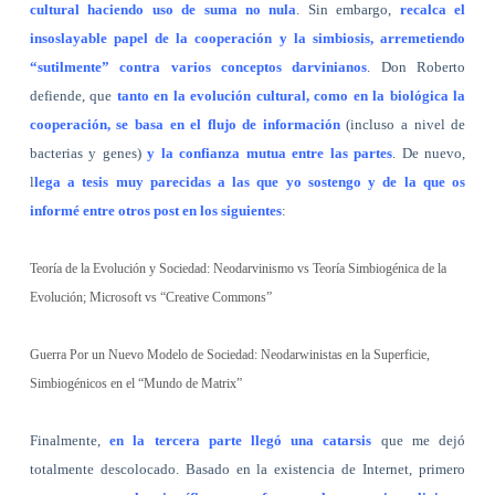
cultural haciendo uso de suma no nula
. Sin embargo,
recalca el
insoslayable papel de la cooperación y la simbiosis, arremetiendo
“sutilmente” contra varios conceptos darvinianos
. Don Roberto
defiende, que
tanto en la evolución cultural, como en la biológica la
cooperación, se basa en el flujo de información
(incluso a nivel de
bacterias y genes)
y la confianza mutua entre las partes
. De nuevo,
l
lega a tesis muy parecidas a las que yo sostengo y de la que os
informé entre otros post en los siguientes
:
Teoría de la Evolución y Sociedad: Neodarvinismo vs Teoría Simbiogénica de la
Evolución; Microsoft vs “Creative Commons”
Guerra Por un Nuevo Modelo de Sociedad: Neodarwinistas en la Superficie,
Simbiogénicos en el “Mundo de Matrix”
Finalmente,
en la tercera parte llegó una catarsis
que me dejó
totalmente descolocado. Basado en la existencia de Internet, primero