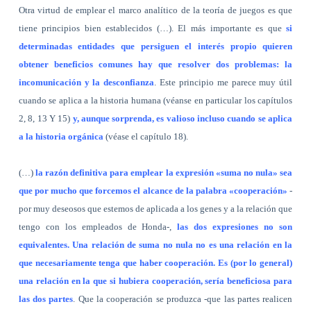
Otra virtud de emplear el marco analítico de la teoría de juegos es que
tiene principios bien establecidos (…). El más importante es que
si
determinadas entidades que persiguen el interés propio quieren
obtener beneficios comunes hay que resolver dos problemas: la
incomunicación y la desconfianza
. Este principio me parece muy útil
cuando se aplica a la historia humana (véanse en particular los capítulos
2, 8, 13 Y 15)
y, aunque sorprenda, es valioso incluso cuando se aplica
a la historia orgánica
(véase el capítulo 18).
(…)
la razón definitiva para emplear la expresión «suma no nula» sea
que por mucho que forcemos el alcance de la palabra «cooperación»
-
por muy deseosos que estemos de aplicada a los genes y a la relación que
tengo con los empleados de Honda-,
las dos expresiones no son
equivalentes. Una relación de suma no nula no es una relación en la
que necesariamente tenga que haber cooperación. Es (por lo general)
una relación en la que si hubiera cooperación, sería beneficiosa para
las dos partes
. Que la cooperación se produzca -que las partes realicen