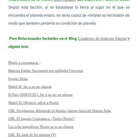
Según esta facción, si se trasladase la tierra al lugar en el que se
encuentra el planeta enano, no sería capaz de «limpiar su
vecindad» de
modo que también perdería su condición de planeta.
Post Relacionados Incluidos en el Blog
Cuaderno de bitácora Estelar
y
alguno más
Plutón a contraatacar
.
Bitácora Estelar. Navegando por múltiples Universos
Equipo Sirius
MadrI+D. Ser o no ser planeta
El País (2008/IV/02). Ser o no ser un planeta
MadrI+D. Objetivo: salvar a Plutón
CBE. Exoplanetas: definiendo el término planeta fuera del Sistema Solar
CBE. El imperio Contraataca. ¿Vuelve Plutón?
Los ocho magníficos: Plutón no es un planeta
CBE. EL baile de los planetas (V)