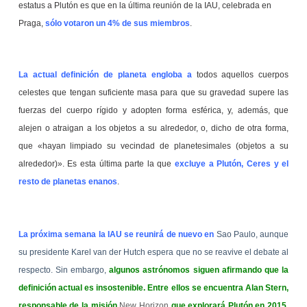
estatus a Plutón es que en la última reunión de la IAU, celebrada en
Praga,
sólo votaron un 4% de sus miembros
.
La actual definición de planeta engloba a
todos aquellos cuerpos
celestes que tengan suficiente masa para que su gravedad supere las
fuerzas del cuerpo rígido y adopten forma esférica, y, además, que
alejen o atraigan a los objetos a su alrededor, o, dicho de otra forma,
que «hayan limpiado su vecindad de planetesimales (objetos a su
alrededor)». Es esta última parte la que
excluye a Plutón, Ceres y el
resto de planetas enanos
.
La próxima semana la IAU se reunirá de nuevo en
Sao Paulo, aunque
su presidente Karel van der Hutch espera que no se reavive el debate al
respecto. Sin embargo,
algunos astrónomos siguen afirmando que la
definición actual es insostenible. Entre ellos se encuentra Alan Stern,
responsable de la misión
New Horizon
que explorará Plutón en 2015
.