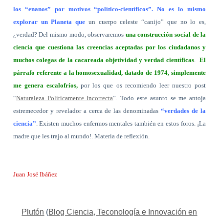
los “enanos” por motivos “político-científicos”. No es lo mismo
explorar un Planeta que
un cuerpo celeste “canijo” que no lo es,
¿verdad? Del mismo modo, observaremos
una construcción social de la
ciencia que cuestiona las creencias aceptadas por los ciudadanos y
muchos colegas de la cacareada objetividad y verdad científicas
.
El
párrafo referente a la homosexualidad, datado de 1974, simplemente
me genera escalofríos,
por los que os recomiendo leer nuestro post
“
Naturaleza Políticamente Incorrecta
”. Todo este asunto se me antoja
estremecedor y revelador a cerca de las denominadas
“verdades de la
ciencia”
. Existen muchos enfermos mentales también en estos foros. ¡La
madre que les trajo al mundo!. Materia de reflexión.
Juan José Ibáñez
Plutón
(
Blog Ciencia, Teconología e Innovación en