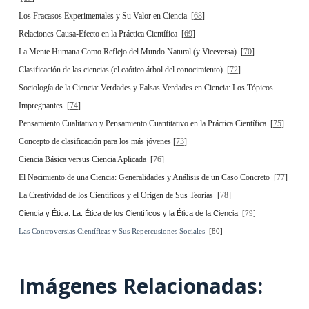
Los Fracasos Experimentales y Su Valor en Ciencia [
68
]
Relaciones Causa-Efecto en la Práctica Científica [
69
]
La Mente Humana Como Reflejo del Mundo Natural (y Viceversa) [
70
]
Clasificación de las ciencias (el caótico árbol del conocimiento) [
72
]
Sociología de la Ciencia: Verdades y Falsas Verdades en Ciencia: Los Tópicos
Impregnantes [
74
]
Pensamiento Cualitativo y Pensamiento Cuantitativo en la Práctica Científica [
75
]
Concepto de clasificación para los más jóvenes [
73
]
Ciencia Básica versus Ciencia Aplicada [
76
]
El Nacimiento de una Ciencia: Generalidades y Análisis de un Caso Concreto
[77
]
La Creatividad de los Científicos y el Origen de Sus Teorías [
78
]
Ciencia y Ética: La: Ética de los Científicos y la Ética de la Ciencia
[
79
]
Las Controversias Científicas y Sus Repercusiones Sociales
[80]
Imágenes Relacionadas: