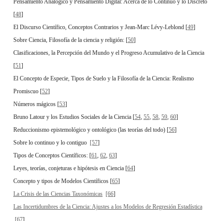
Pensamiento Analógico y Pensamiento Digital: Acerca de lo Continuo y lo Discreto
[
48
]
El Discurso Científico, Conceptos Contrarios y Jean-Marc Lévy-Leblond [
49
]
Sobre Ciencia, Filosofía de la ciencia y religión: [
50
]
Clasificaciones, la Percepción del Mundo y el Progreso Acumulativo de la Ciencia
[
51
]
El Concepto de Especie, Tipos de Suelo y la Filosofía de la Ciencia: Realismo
Promiscuo [
52
]
Números mágicos [
53
]
Bruno Latour y los Estudios Sociales de la Ciencia [
54
,
55
,
58
,
59
,
60
]
Reduccionismo epistemológico y ontológico (las teorías del todo) [
56
]
Sobre lo continuo y lo contiguo
[57
]
Tipos de Conceptos Científicos: [
61
,
62
,
63
]
Leyes, teorías, conjeturas e hipótesis en Ciencia [
64
]
Concepto y tipos de Modelos Científicos [
65
]
La Crisis de las Ciencias Taxonómicas
[66
]
Las Incertidumbres de la Ciencia: Ajustes a los Modelos de Regresión Estadística
[67
]