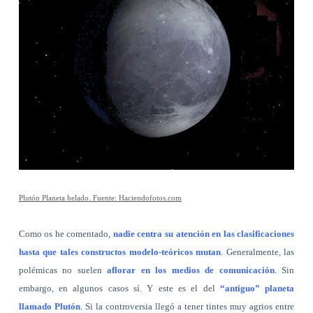
Plutón Planeta helado. Fuente: Haciendofotos.com
Como os he comentado,
nadie centra su atención en las clasificaciones
hasta que tales constructos modelo-teóricos mutan
. Generalmente, las
polémicas no suelen
aflorar en los medios de comunicación
. Sin
embargo, en algunos casos sí. Y este es el del
“antiguo” planeta
llamado Plutón
. Si la controversia llegó a tener tintes muy agrios entre