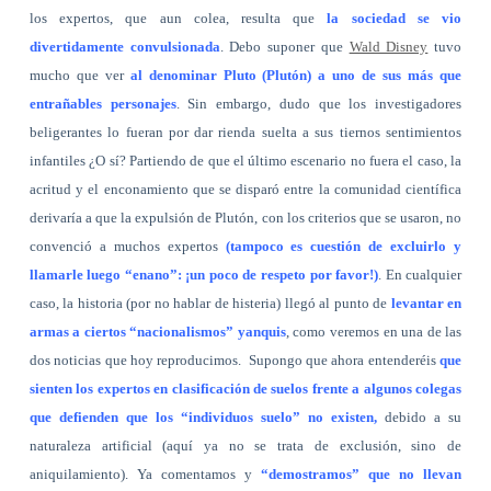
los expertos, que aun colea, resulta que
la sociedad se vio
divertidamente convulsionada
. Debo suponer que
Wald Disney
tuvo
mucho que ver
al denominar Pluto (Plutón) a uno de sus más que
entrañables personajes
. Sin embargo, dudo que los investigadores
beligerantes lo fueran por dar rienda suelta a sus tiernos sentimientos
infantiles ¿O sí? Partiendo de que el último escenario no fuera el caso, la
acritud y el enconamiento que se disparó entre la comunidad científica
derivaría a que la expulsión de Plutón, con los criterios que se usaron, no
convenció a muchos expertos
(tampoco es cuestión de excluirlo y
llamarle luego “enano”: ¡un poco de respeto por favor!)
. En cualquier
caso, la historia (por no hablar de histeria) llegó al punto de
levantar en
armas a ciertos “nacionalismos” yanquis
, como veremos en una de las
dos noticias que hoy reproducimos.
Supongo que ahora entenderéis
que
sienten los expertos en clasificación de suelos frente a algunos colegas
que defienden que los “individuos suelo” no existen,
debido a su
naturaleza artificial (aquí ya no se trata de exclusión, sino de
aniquilamiento). Ya comentamos y
“demostramos” que no llevan