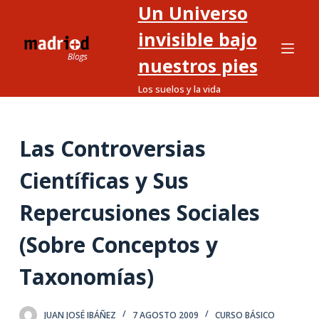
Un Universo
S
a
invisible bajo
l
nuestros pies
t
Los suelos y la vida
a
r
a
Las Controversias
l
c
Científicas y Sus
o
n
Repercusiones Sociales
t
(Sobre Conceptos y
e
n
Taxonomías)
i
d
o
JUAN JOSÉ IBÁÑEZ
7 AGOSTO 2009
CURSO BÁSICO