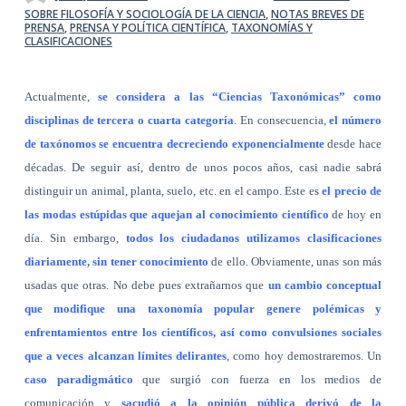
SOBRE FILOSOFÍA Y SOCIOLOGÍA DE LA CIENCIA
,
NOTAS BREVES DE
PRENSA
,
PRENSA Y POLÍTICA CIENTÍFICA
,
TAXONOMÍAS Y
CLASIFICACIONES
Actualmente,
se considera a las “Ciencias Taxonómicas” como
disciplinas de tercera o cuarta categoría
. En consecuencia,
el número
de taxónomos se encuentra decreciendo exponencialmente
desde hace
décadas. De seguir así, dentro de unos pocos años, casi nadie sabrá
distinguir un animal, planta, suelo, etc. en el campo. Este es
el precio de
las modas estúpidas que aquejan al conocimiento científico
de hoy en
día. Sin embargo,
todos los ciudadanos utilizamos clasificaciones
diariamente, sin tener conocimiento
de ello. Obviamente, unas son más
usadas que otras. No debe pues extrañarnos que
un cambio conceptual
que modifique una taxonomía popular genere polémicas y
enfrentamientos entre los científicos, así como convulsiones sociales
que a veces alcanzan límites delirantes
, como hoy demostraremos. Un
caso paradigmático
que surgió con fuerza en los medios de
comunicación y
sacudió a la opinión pública derivó de la