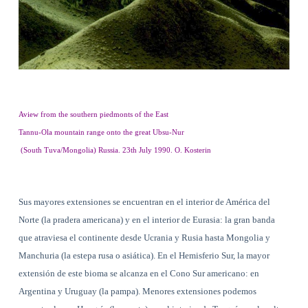
Aview from the southern piedmonts of the East
Tannu-Ola mountain range onto the great Ubsu-Nur
(South Tuva/Mongolia) Russia. 23th July 1990.
O. Kosterin
Sus mayores extensiones se encuentran en el interior de América del
Norte (la pradera americana) y en el interior de Eurasia: la gran banda
que atraviesa el continente desde Ucrania y Rusia hasta Mongolia y
Manchuria (la estepa rusa o asiática). En el Hemisferio Sur, la mayor
extensión de este bioma se alcanza en el Cono Sur americano: en
Argentina y Uruguay (la pampa). Menores extensiones podemos