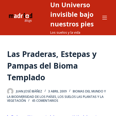
Un Universo
S
a
invisible bajo
l
nuestros pies
t
Los suelos y la vida
a
r
a
Las Praderas, Estepas y
l
c
Pampas del Bioma
o
n
Templado
t
e
JUAN JOSÉ IBÁÑEZ
3 ABRIL 2009
BIOMAS DEL MUNDO Y
n
LA BIODIVERSIDAD DE LOS PAÍSES
,
LOS SUELOS LAS PLANTAS Y LA
i
VEGETACIÓN
45 COMENTARIOS
d
o