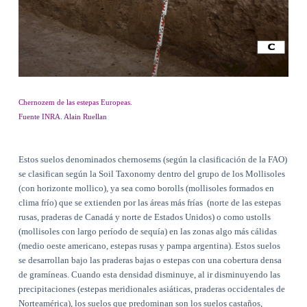
Chernozem de las estepas Europeas.
Fuente INRA. Alain Ruellan
Estos suelos denominados chernosems (según la clasificación de la FAO)
se clasifican según la Soil Taxonomy dentro del grupo de los Mollisoles
(con horizonte mollico), ya sea como borolls (mollisoles formados en
clima frío) que se extienden por las áreas más frías
(norte de las estepas
rusas, praderas de Canadá y norte de Estados Unidos) o como ustolls
(mollisoles con largo período de sequía) en las zonas algo más cálidas
(medio oeste americano, estepas rusas y pampa argentina). Estos suelos
se desarrollan bajo las praderas bajas o estepas con una cobertura densa
de gramíneas. Cuando esta densidad disminuye, al ir disminuyendo las
precipitaciones (estepas meridionales asiáticas, praderas occidentales de
Norteamérica), los suelos que predominan son los suelos castaños,