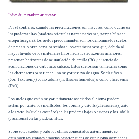
Indios de las praderas americanas
Por el contrario, cuando las precipitaciones son mayores, como ocurre en
las praderas altas (praderas orientales norteamericanas, pampa húmeda,
estepa húngara), los suelos predominantes son los denominados suelos
de pradera o brunisems, parecidos a los anteriores pero que, debido al
mayor lavado de los materiales finos hacia los horizontes inferiores,
presentan horizontes de acumulación de arcilla (Bt) y ausencia de
acumulaciones de carbonato cálcico. Estos suelos son tan fértiles como
los chernosems pero tienen una mayor reserva de agua. Se clasifican
(Soil Taxonomy) como udolls (mollisoles húmedos) o como phaeosems
(FAO).
Los suelos que están mayoritariamente asociados al bioma pradera
serían, por tanto, los mollisoles: los borolls y ustolls (chernosems) junto
a los xerolls (suelos castaños) en las praderas bajas o estepas y los udolls
(brunisems) en las praderas altas.
Sobre estos suelos y bajo los climas comentados anteriormente se
extienden las grandes praderas características de este bioma dominadas