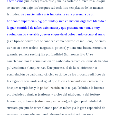
chernosems
(suelos negros en ruso), suelos bastante diferentes a los que
se encuentran bajo los bosques caducifolios
templados de las mismas
latitudes.
Su característica más importante es la presencia de un
horizonte superficial (A
) profundo y rico en materia orgánica (debido a
1
la gran cantidad de raíces existentes) y que presenta un humus muy
evolucionado y estable , que es el que da el color pardo oscuro al suelo
(este tipo de horizontes se conocen como horizontes mollicos). Además
es rico en bases (calcio, magnesio, potasio) y tiene una buena estructura
granular (enlace suelos). En profundidad (horizontes B o C) se
caracterizan por la acumulación de carbonato cálcico en forma de bandas
pulverulentas blanquecinas. Este proceso, el de la calcificación o
acumulación de carbonato cálcico es típico de los procesos edáficos de
las regiones semiáridas (al igual que lo era el
empardecimiento
en los
bosques templados y la
podsolización
en la taiga). Debido a la buenas
propiedades químicas (cationes y ciclos del nitrógeno y del fósforo
favorables) y físicas (
estructura y aireación
), a la gran profundidad del
sustrato que puede ser explorado por las raíces y a la gran capacidad de
reservas de agua (dependiendo de que las precipitaciones sean