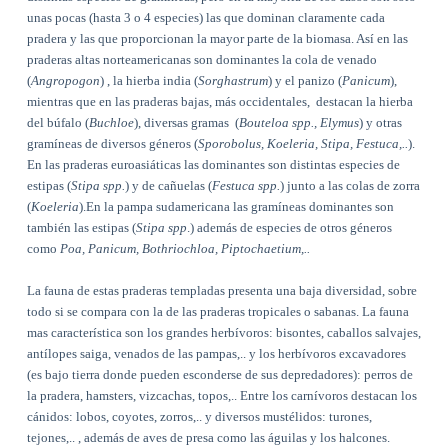
unas pocas (hasta 3 o 4 especies) las que dominan claramente cada
pradera y las que proporcionan la mayor parte de la biomasa. Así en las
praderas altas norteamericanas son dominantes la cola de venado
(
Angropogon
) , la hierba india (
Sorghastrum
) y el panizo (
Panicum
),
mientras que en las praderas bajas, más occidentales,
destacan la hierba
del búfalo (
Buchloe
), diversas gramas
(
Bouteloa spp., Elymus
) y otras
gramíneas de diversos géneros (
Sporobolus, Koeleria, Stipa, Festuca,..
).
En las praderas euroasiáticas las dominantes son distintas especies de
estipas (
Stipa spp.
) y de cañuelas (
Festuca spp.
) junto a las colas de zorra
(
Koeleria
).En la pampa sudamericana las gramíneas dominantes son
también las estipas (
Stipa spp
.) además de especies de otros géneros
como
Poa, Panicum, Bothriochloa, Piptochaetium,..
La fauna de estas praderas templadas presenta una baja diversidad, sobre
todo si se compara con la de las praderas tropicales o sabanas. La fauna
mas característica son los grandes herbívoros: bisontes, caballos salvajes,
antílopes saiga, venados de las pampas,.. y los herbívoros excavadores
(es bajo tierra donde pueden esconderse de sus depredadores): perros de
la pradera, hamsters, vizcachas, topos,.. Entre los carnívoros destacan los
cánidos: lobos, coyotes, zorros,.. y diversos mustélidos: turones,
tejones,.. , además de aves de presa como las águilas y los halcones.