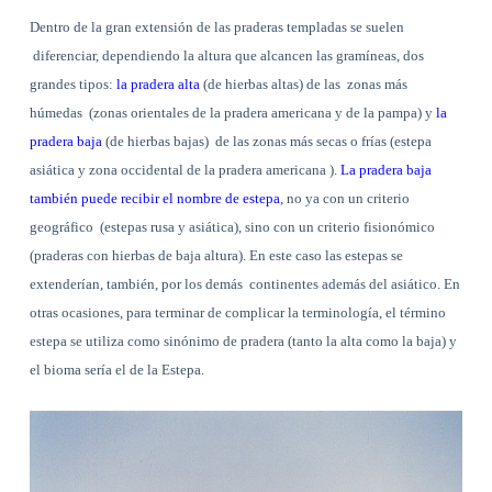
Dentro de la gran extensión de las praderas templadas se suelen
diferenciar, dependiendo la altura que alcancen las gramíneas, dos
grandes tipos:
la pradera alta
(de hierbas altas) de las
zonas más
húmedas
(zonas orientales de la pradera americana y de la pampa) y
la
pradera baja
(de hierbas bajas)
de las zonas más secas o frías (estepa
asiática y zona occidental de la pradera americana ).
La pradera baja
también puede recibir el nombre de estepa
, no ya con un criterio
geográfico
(estepas rusa y asiática), sino con un criterio fisionómico
(praderas con hierbas de baja altura). En este caso las estepas se
extenderían, también, por los demás
continentes además del asiático. En
otras ocasiones, para terminar de complicar la terminología, el término
estepa se utiliza como sinónimo de pradera (tanto la alta como la baja) y
el bioma sería el de la Estepa.