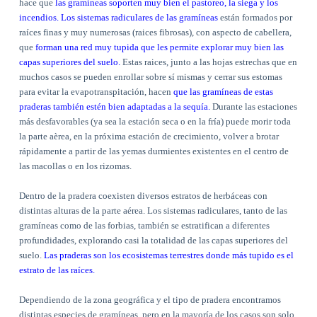
hace que
las gramíneas soporten muy bien el pastoreo, la siega y los
incendios. Los sistemas radiculares de las gramíneas
están formados por
raíces finas y muy numerosas (raices fibrosas), con aspecto de cabellera,
que
forman una red muy tupida que les permite explorar muy bien las
capas superiores del suelo.
Estas raices, junto a las hojas estrechas que en
muchos casos se pueden enrollar sobre sí mismas y cerrar sus estomas
para evitar la evapotranspitación, hacen
que las gramíneas de estas
praderas también estén bien adaptadas a la sequía.
Durante las estaciones
más desfavorables (ya sea la estación seca o en la fría) puede morir toda
la parte aèrea, en la próxima estación de crecimiento, volver a brotar
rápidamente a partir de las yemas durmientes existentes en el centro de
las macollas o en los rizomas.
Dentro de la pradera coexisten diversos estratos de herbáceas con
distintas alturas de la parte aérea. Los sistemas radiculares, tanto de las
gramíneas como de las forbias, también se estratifican a diferentes
profundidades, explorando casi la totalidad de las capas superiores del
suelo.
Las praderas son los ecosistemas terrestres donde más tupido es el
estrato de las raíces.
Dependiendo de la zona geográfica y el tipo de pradera encontramos
distintas especies de gramíneas, pero en la mayoría de los casos son solo