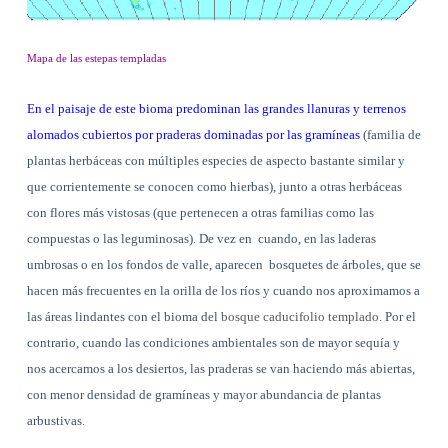
Mapa de las estepas templadas
En el paisaje de este bioma predominan las grandes llanuras y terrenos
alomados cubiertos por praderas dominadas por las gramíneas
(familia de
plantas herbáceas con múltiples especies de aspecto bastante similar y
que corrientemente se conocen como hierbas), junto a otras herbáceas
con flores más vistosas (que pertenecen a otras familias como las
compuestas o las leguminosas). De vez en
cuando, en las laderas
umbrosas o en los fondos de valle, aparecen
bosquetes de árboles, que se
hacen más frecuentes en la orilla de los ríos y cuando nos aproximamos a
las áreas lindantes con el bioma del
bosque caducifolio templado
. Por el
contrario, cuando las condiciones ambientales son de mayor sequía y
nos acercamos a los desiertos, las praderas se van haciendo más abiertas,
con menor densidad de gramíneas y mayor abundancia de plantas
arbustivas.