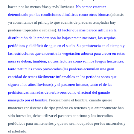
hacen por las menos frías y más lluviosas.
No parece estar tan
determinado por las condiciones climáticas como otros biomas
(además
ya comentamos al principio que además de praderas templadas hay
praderas tropicales o sabanas).
El factor que más parece influir en la
distribución de la pradera son las bajas precipitaciones, las sequías
periódicas y el déficit de agua en el suelo. Su persistencia en el tiempo y
las restricciones que encuentra la vegetación arbórea para crecer en estas
áreas se deben, también, a otros factores como son los fuegos frecuentes,
tanto naturales como provocados (las praderas acumulan una gran
cantidad de restos fácilmente inflamables en los períodos secos que
siguen a los años lluviosos), y el pastoreo intenso, tanto el de las
prehistóricas manadas de herbívoros como el actual del ganado
manejado por el hombre
. Precisamente el hombre, cuando quiere
mantener ecosistemas de tipo pradera en terrenos que anteriormente han
sido forestales, debe utilizar el pastoreo continuo y los incendios
periódicos para mantenerlos y que no sean ocupados por los matorrales y
el arbolado.