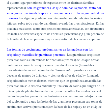
el quinto lugar por número de especies entre las distintas familias
representadas),
son las gramíneas las que dominan la pradera, tanto por
su mayor ocupación del espacio como por constituir la mayor parte de su
biomasa
. En algunas praderas también pueden ser abundantes las matas
leñosas, sobre todo cuando van disminuyendo las precipitaciones. En las
praderas más secas, tanto europeas como norteamericanas, son frecuentes
las matas de diversas especies de artemisia (
Artemisia spp.
), un género de
la familia de las compuestas muy característico de las zonas esteparias.
Las formas de crecimiento predominantes en las praderas son los
céspedes y macollas de gramíneas perennes
.
Las gramíneas cespitosas
presentan tallos subterráneos horizontales (rizomas) de los que brotan
tanto raíces como tallos que van ocupando el espacio (las rodales
procedentes de un solo ejemplar de
Festuca
rubra
pueden alcanzar
decenas de metros de diámetro y cientos de años de edad) y formando
céspedes más o menos densos, mientras que las gramíneas amacolladas
presentan un solo sistema radicular y una serie de tallos que surgen de un
mismo pie de planta, formando matojos o macollas. En los dos casos el
hecho de que las yemas de crecimiento se encuentren por debajo o a ras
del suelo, unido a que las hojas de las gramíneas presentan sus zonas de
crecimiento activo (meristemos) en la base de las hojas y no en el ápice,