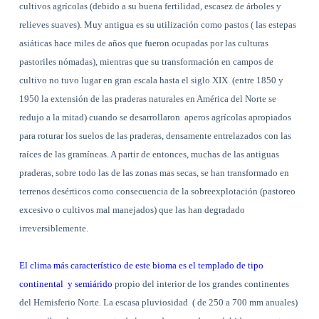
cultivos agrícolas (debido a su buena fertilidad, escasez de árboles y
relieves suaves). Muy antigua es su utilización como pastos ( las estepas
asiáticas hace miles de años que fueron ocupadas por las culturas
pastoriles nómadas), mientras que su transformación en campos de
cultivo no tuvo lugar en gran escala hasta el siglo XIX
(entre 1850 y
1950 la extensión de las praderas naturales en América del Norte se
redujo a la mitad) cuando se desarrollaron
aperos agrícolas apropiados
para roturar los suelos de las praderas, densamente entrelazados con las
raíces de las gramíneas. A partir de entonces, muchas de las antiguas
praderas, sobre todo las de las zonas mas secas, se han transformado en
terrenos desérticos como consecuencia de la sobreexplotación (pastoreo
excesivo o cultivos mal manejados) que las han degradado
irreversiblemente.
El clima más característico de este bioma es el templado de tipo
continental
y semiárido
propio del interior de los grandes continentes
del Hemisferio Norte. La escasa pluviosidad
( de 250 a 700 mm anuales)