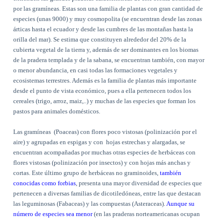
por las gramíneas. Estas son una familia de plantas con gran cantidad de
especies (unas 9000) y muy cosmopolita (se encuentran desde las zonas
árticas hasta el ecuador y desde las cumbres de las montañas hasta la
orilla del mar). Se estima que constituyen alrededor del 20% de la
cubierta vegetal de la tierra y, además de ser dominantes en los biomas
de la pradera templada y de la sabana, se encuentran también, con mayor
o menor abundancia, en casi todas las formaciones vegetales y
ecosistemas terrestres. Además es la familia de plantas más importante
desde el punto de vista económico, pues a ella pertenecen todos los
cereales (trigo, arroz, maiz,..) y muchas de las especies que forman los
pastos para animales domésticos.
Las gramíneas
(Poaceas) con flores poco vistosas (polinización por el
aire) y agrupadas en espigas y con
hojas estrechas y alargadas, se
encuentran acompañadas por muchas otras especies de herbáceas con
flores vistosas (polinización por insectos) y con hojas más anchas y
cortas. Este último grupo de herbáceas no graminoides,
también
conocidas como forbias
, presenta una mayor diversidad de especies que
pertenecen a diversas familias de dicotiledóneas, entre las que destacan
las leguminosas (Fabaceas) y las compuestas (Asteraceas).
Aunque su
número de especies sea menor
(en las praderas norteamericanas ocupan