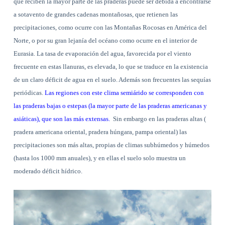
que reciben la mayor parte de las praderas puede ser debida a encontrarse
a sotavento de grandes cadenas montañosas, que retienen las
precipitaciones, como ocurre con las Montañas Rocosas en América del
Norte, o por su gran lejanía del océano como ocurre en el interior de
Eurasia. La tasa de evaporación del agua, favorecida por el viento
frecuente en estas llanuras, es elevada, lo que se traduce en la existencia
de un claro déficit de agua en el suelo. Además son frecuentes las sequías
periódicas.
Las regiones con este clima semiárido se corresponden con
las praderas bajas o estepas (la mayor parte de las praderas americanas y
asiáticas), que son las más extensas.
Sin embargo en las praderas altas (
pradera americana oriental, pradera húngara, pampa oriental) las
precipitaciones son más altas, propias de climas subhúmedos y húmedos
(hasta los 1000 mm anuales), y en ellas el suelo solo muestra un
moderado déficit hídrico.