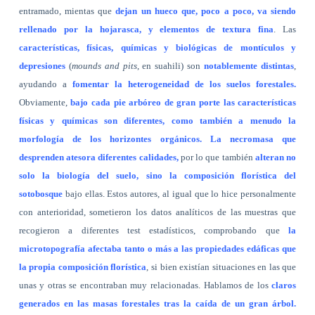
entramado, mientas que
dejan un hueco que, poco a poco, va siendo
rellenado por la hojarasca, y elementos de textura fina
. Las
características, físicas, químicas y biológicas de montículos y
depresiones
(
mounds and pits
, en suahili) son
notablemente distintas
,
ayudando a
fomentar la heterogeneidad de los suelos forestales.
Obviamente,
bajo cada pie arbóreo de gran porte las características
físicas y químicas son diferentes, como también a menudo la
morfología de los horizontes orgánicos. La necromasa que
desprenden atesora diferentes calidades,
por lo que también
alteran no
solo la biología del suelo, sino la composición florística del
sotobosque
bajo ellas. Estos autores, al igual que lo hice personalmente
con anterioridad, sometieron los datos analíticos de las muestras que
recogieron a diferentes test estadísticos, comprobando que
la
microtopografía afectaba tanto o más a las propiedades edáficas que
la propia composición florística
, si bien existían situaciones en las que
unas y otras se encontraban muy relacionadas. Hablamos de los
claros
generados en las masas forestales tras la caída de un gran árbol.