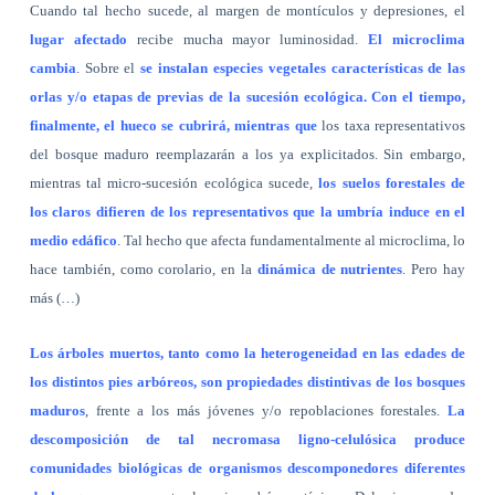
Cuando tal hecho sucede, al margen de montículos y depresiones, el
lugar afectado
recibe mucha mayor luminosidad.
El microclima
cambia
. Sobre el
se instalan especies vegetales características de las
orlas y/o etapas de previas de la sucesión ecológica. Con el tiempo,
finalmente, el hueco se cubrirá, mientras que
los taxa representativos
del bosque maduro reemplazarán a los ya explicitados. Sin embargo,
mientras tal micro-sucesión ecológica sucede,
los suelos forestales de
los claros difieren de los representativos que la umbría induce en el
medio edáfico
. Tal hecho que afecta fundamentalmente al microclima, lo
hace también, como corolario, en la
dinámica de nutrientes
.
Pero hay
más (…)
Los árboles muertos, tanto como la heterogeneidad en las edades de
los distintos pies arbóreos, son propiedades distintivas de los bosques
maduros
, frente a los más jóvenes y/o repoblaciones forestales.
La
descomposición de tal necromasa ligno-celulósica produce
comunidades biológicas de organismos descomponedores diferentes