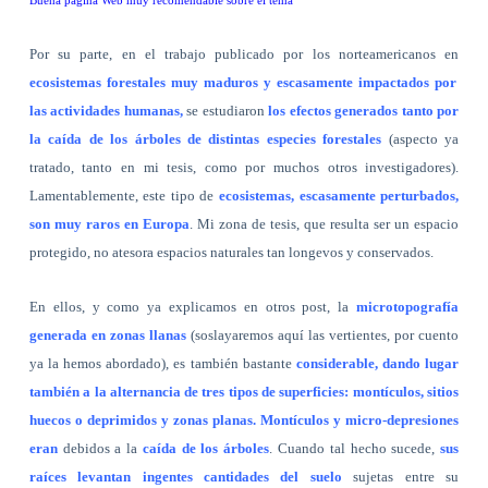
Buena página Web muy recomendable sobre el tema
Por su parte, en el trabajo publicado por los norteamericanos en
ecosistemas forestales muy maduros y escasamente impactados por
las actividades humanas,
se estudiaron
los efectos generados tanto por
la caída de los árboles de distintas especies forestales
(aspecto ya
tratado, tanto en mi tesis, como por muchos otros investigadores).
Lamentablemente, este tipo de
ecosistemas, escasamente perturbados,
son muy raros en Europa
. Mi zona de tesis, que resulta ser un espacio
protegido, no atesora espacios naturales tan longevos y conservados.
En ellos, y como ya explicamos en otros post, la
microtopografía
generada en zonas llanas
(soslayaremos aquí las vertientes, por cuento
ya la hemos abordado), es también bastante
considerable, dando lugar
también a la alternancia de tres tipos de superficies: montículos, sitios
huecos o deprimidos y zonas planas. Montículos y micro-depresiones
eran
debidos a la
caída de los árboles
. Cuando tal hecho sucede,
sus
raíces levantan ingentes cantidades del suelo
sujetas entre su