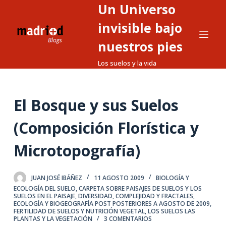
Un Universo
S
a
invisible bajo
l
nuestros pies
t
Los suelos y la vida
a
r
a
El Bosque y sus Suelos
l
c
(Composición Florística y
o
n
Microtopografía)
t
e
JUAN JOSÉ IBÁÑEZ
11 AGOSTO 2009
BIOLOGÍA Y
n
ECOLOGÍA DEL SUELO
,
CARPETA SOBRE PAISAJES DE SUELOS Y LOS
i
SUELOS EN EL PAISAJE
,
DIVERSIDAD, COMPLEJIDAD Y FRACTALES
,
ECOLOGÍA Y BIOGEOGRAFÍA POST POSTERIORES A AGOSTO DE 2009
,
d
FERTILIDAD DE SUELOS Y NUTRICIÓN VEGETAL
,
LOS SUELOS LAS
PLANTAS Y LA VEGETACIÓN
3 COMENTARIOS
o