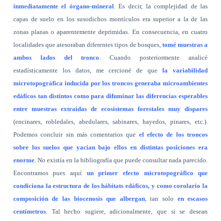
inmediatamente el órgano-mineral
. Es decir, la complejidad de las
capas de suelo en los susodichos montículos era superior a la de las
zonas planas o aparentemente deprimidas. En consecuencia, en cuatro
localidades que atesoraban diferentes tipos de bosques,
tomé muestras a
ambos lados del tronco
. Cuando posteriormente analicé
estadísticamente los datos, me cercioné de que
la variabilidad
microtopográfica inducida por los troncos generaba microambientes
edáficos tan distintos como para difuminar las diferencias esperables
entre muestras extraídas de ecosistemas forestales muy dispares
(encinares, robledales, abedulares, sabinares, hayedos, pinares, etc.).
Podemos concluir sin más comentarios que
el efecto de los troncos
sobre los suelos que yacían bajo ellos en distintas posiciones era
enorme
. No existía en la bibliografía que puede consultar nada parecido.
Encontramos pues aquí
un primer efecto microtopográfico que
condiciona la estructura de los hábitats edáficos, y como corolario la
composición de las biocenosis que albergan
, tan solo
en escasos
centímetros
. Tal hecho sugiere, adicionalmente, que si se desean