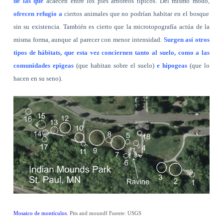
de las que
acaecen entre los pies arbóreos típicos. Del
mismo modo,
ofrecen refugio a
ciertos animales que no podrían habitar en el bosque
sin su existencia. También es cierto que la microtopografía actúa de la
misma forma, aunque al parecer con menor intensidad.
Surgen así otros
tipos de hábitats, que esta vez conciernen tanto al suelo, como a las
comunidades epigeas
(que habitan sobre el suelo)
e hipogeas
(que lo
hacen en su seno).
Mosaico de montículos
.
Pits and moundf Fuente: USGS