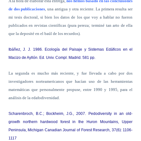
A la hora de elaborar esta entrega,
nos hemos basado en las conclusiones
de dos publicaciones
, una antigua y otra reciente. La primera resulta ser
mi tesis doctoral, si bien los datos de los que voy a hablar no fueron
publicados en revistas científicas (pura pereza; terminé tan arto de ella
que la deposité en el baúl de los recurdos).
Ibáñez, J. J. 1986. Ecología del Paisaje y Sistemas Edáficos en el
Macizo de Ayllón. Ed. Univ. Compl. Madrid. 581 pp.
La segunda es mucho más reciente, y fue llevada a cabo por dos
investigadores norteamericanos que hacían uso de las herramientas
matemáticas que personalmente propuse, entre 1990 y 1995, para el
análisis de la edafodiversidad.
Scharenbroch, B.C.; Bockheim, J.G., 2007.
Pedodiversity in an old-
growth northern hardwood forest in the
Huron
Mountains
,
Upper
Peninsula
,
Michigan
Canadian Journal of Forest Research
, 37(6): 1106-
1117