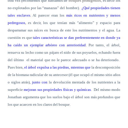
otra vez (recordemos que hablamos de
bosques primigenios
, es decir los
no explotados por las “manazas” del hombre).
¿Qué propiedades tienen
tales enclaves
. Al parecer eran los
más ricos en nutrientes y menos
pedregosos
, es decir, los que tenían más “alimento” y espacio para
desparramar sus raíces en busca de este los nutrimentos y el agua. La
cuestión es que
tales características se dan preferentemente en donde ya
ha caído un ejemplar arbóreo con anterioridad
. Por tanto, el árbol,
renueva su lecho como un pájaro el nido de sus poyuelos, echando fuera
del último
el material que no le parece adecuado o se ha deteriorado.
Pues bien,
el árbol expulsa a las piedras, mientras que
la descomposición
de la biomasa radicular de su antecesor (él que ocupó el mismo sitio años
o siglos atrás),
junto con
la devolución mentada de los nutrientes a la
superficie
mejoran sus propiedades físicas y químicas
.
Del mismo modo
Jonathan argumenta que los suelos bajo el árbol son más profundos que
los que acaecen en los claros del bosque.