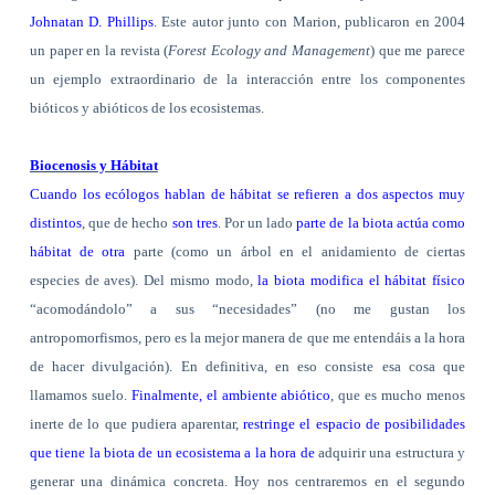
Johnatan D. Phillips
. Este autor junto con Marion, publicaron en 2004
un paper en la revista (
Forest Ecology and Management
) que me parece
un ejemplo extraordinario de la interacción entre los componentes
bióticos y abióticos de los ecosistemas.
Biocenosis y Hábitat
Cuando los ecólogos hablan de hábitat se refieren a dos aspectos muy
distintos
, que de hecho
son tres
. Por un lado
parte de la biota actúa como
hábitat de otra
parte (como un árbol en el anidamiento de ciertas
especies de aves). Del mismo modo,
la biota modifica el hábitat físico
“acomodándolo” a sus “necesidades” (no me gustan los
antropomorfismos, pero es la mejor manera de que me entendáis a la hora
de hacer divulgación). En definitiva, en eso consiste esa cosa que
llamamos suelo.
Finalmente, el ambiente abiótico
, que es mucho menos
inerte de lo que pudiera aparentar,
restringe el espacio de posibilidades
que tiene la biota de un ecosistema a la hora de
adquirir una estructura y
generar una dinámica concreta. Hoy nos centraremos en el segundo