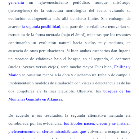
generaría
un rejuvenecimiento periódico, aunque anisótropo
(heterogéneo) de la estructura morfológica del suelo, evitando su
evolución edafogenética más allá de cierto límite. Sin embargo, de
acaecer
la segunda posibilidad
, una parte de los edafotaxa renovarían su
estructura de la forma mentada (bajo el árbol), mientras que los restantes
continuarían su evolución natural hacia suelos muy maduros, en
ausencia de otras perturbaciones. Si bien ambos escenarios dan lugar a
un mosaico de edafotaxa bajo el bosque, en el segundo, el contraste
(suelos jóvenes versus viejos) sería mucho mayor. Pues bien,
Phillips y
Marion
se pusieron manos a la obra y diseñaron un trabajo de campo e
implementaron modelos de simulación con vistas a detectar cuales de las
dos conjeturas era la más plausible. Objetivo: los
bosques de las
Montañas Guachita en Arkansas
.
De acuerdo a sus resultados, la segunda alternativa mentada era
corroborada por las evidencias:
los árboles nacen, crecen y se instalan
preferentemente en ciertos microhábitats, que
volverían a ocupar una y