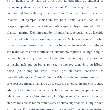
Ya os hemos comentado en otros post, la dificultad de entender la
estructura y dinámica de los ecosistemas
. Por mucho que os digan lo
contrario, debéis saber que se trata “aún” de una disciplina en su
infancia. Por ejemplo, vimos en otra nota, como la
fertilidad de un
bosque
depende de una cadena trófica que incluye hasta el krill y
plancton marino. Del mimo modo narramos las
repercusiones de la caída
de un árbol
sobre sus ensamblajes de suelos. Se ha escrito mucho sobre
los ecosistemas, eso es cierto. Pero la inmensa mayoría de los trabajos
son redundantes en su información, cuando no espurios. Ya oigo a algún
ecólogo bramando. ¡Tranquilos! He venido reiterando que un ecosistema
es mucho más que su biota, por cuanto incluye también a su hábitat
físico (no biológico). Este último, por su parte, constriñe las
posibilidades que en “teoría” tendría el bosque de auto-estructurarse. En
este post seguiremos hablando de la estrecha interacción que existe entre
árbol y suelo. Tradicionalmente, se ha hecho mucho hincapié sobre las
relaciones químicas, bioquímicas y biológicas entre la biota y los suelos,
empero los
efectos biomecánicos
son de suma importancia, aunque poco
explorados. Por tanto en este post abordaremos el último tema mentado.