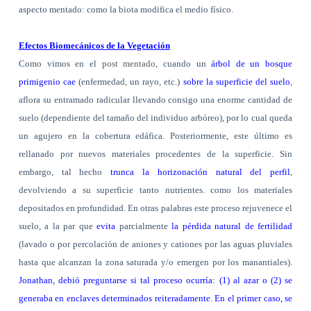
aspecto mentado: como la biota modifica el medio físico.
Efectos Biomecánicos de la Vegetación
Como vimos en el
post mentado
, cuando un
árbol de un bosque
primigenio cae
(enfermedad, un rayo, etc.)
sobre la superficie del suelo
,
aflora su entramado radicular llevando consigo una enorme cantidad de
suelo (dependiente del tamaño del individuo arbóreo), por lo cual queda
un agujero en la cobertura edáfica. Posteriormente, este último es
rellanado por nuevos materiales procedentes de la superficie. Sin
embargo, tal hecho
trunca la horizonación natural del perfil
,
devolviendo a su superficie tanto nutrientes. como los materiales
depositados en profundidad. En otras palabras este proceso rejuvenece el
suelo, a la par que
evita
parcialmente
la pérdida natural de fertilidad
(lavado o por percolación de aniones y cationes por las aguas pluviales
hasta que alcanzan la zona saturada y/o emergen por los manantiales).
Jonathan, debió preguntarse si tal proceso ocurría: (1) al azar o (2) se
generaba en enclaves determinados reiteradamente.
En el primer caso, se