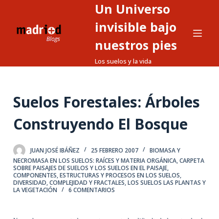
Un Universo
S
a
invisible bajo
l
nuestros pies
t
Los suelos y la vida
a
r
a
Suelos Forestales: Árboles
l
c
Construyendo El Bosque
o
n
t
JUAN JOSÉ IBÁÑEZ
25 FEBRERO 2007
BIOMASA Y
NECROMASA EN LOS SUELOS: RAÍCES Y MATERIA ORGÁNICA
,
CARPETA
e
SOBRE PAISAJES DE SUELOS Y LOS SUELOS EN EL PAISAJE
,
COMPONENTES, ESTRUCTURAS Y PROCESOS EN LOS SUELOS
,
n
DIVERSIDAD, COMPLEJIDAD Y FRACTALES
,
LOS SUELOS LAS PLANTAS Y
i
LA VEGETACIÓN
6 COMENTARIOS
d
o