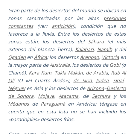
Gran parte de los desiertos del mundo se ubican en
zonas caracterizadas por las altas
presiones
constantes
(ver:
anticiclón
), condición que no
favorece a la lluvia. Entre los desiertos de estas
zonas están: los desiertos del
Sáhara
(el más
extenso del planeta Tierra),
Kalahari
,
Namib
y del
Ogaden
en
África
; los desiertos
Arenoso
,
Victoria
en
la mayor parte de
Australia
, los desiertos de
Gobi
(o
Chamō),
Kara Kum
,
Takla Makán
,
de Arabia
,
Rub Al
Jalí
(O «El Cuarto Árido»),
de Siria
,
Judea
,
Sinaí
–
Néguev
en Asia y los desiertos de
Arizona
–
Desierto
de Sonora
,
Mojave
,
Atacama
, de
Sechura
y los
Médanos
de
Paraguaná
en América; téngase en
cuenta que en esta lista no se han incluido los
«paradojales» desiertos fríos.