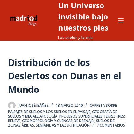
Un Universo
S
a
invisible bajo
l
nuestros pies
t
Los suelos y la vida
a
r
a
Distribución de los
l
c
Desiertos con Dunas en el
o
n
Mundo
t
e
JUAN JOSÉ IBÁÑEZ
13 MARZO 2010
CARPETA SOBRE
n
PAISAJES DE SUELOS Y LOS SUELOS EN EL PAISAJE
,
GEOGRAFÍA DE
i
SUELOS Y MEGAEDAFOLOGÍA
,
PROCESOS SUPERFICIALES TERRESTRES:
RELIEVE, GEOMORFOLOGÍA Y CUENCAS DE DRENAJE:
,
SUELOS DE
d
ZONAS ÁRIDAS, SEMIÁRIDAS Y DESERTIFICACIÓN
7 COMENTARIOS
o