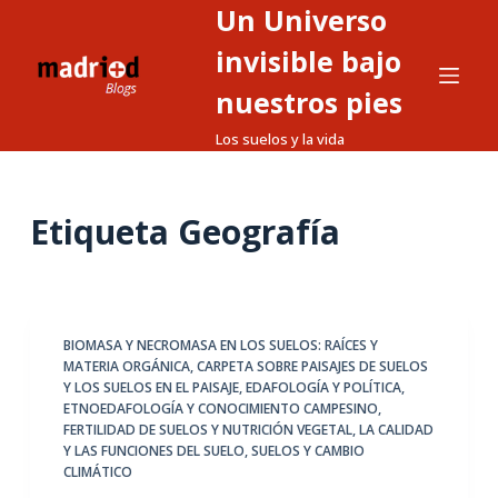
Un Universo
S
a
invisible bajo
l
nuestros pies
t
Los suelos y la vida
a
r
a
Etiqueta
Geografía
l
c
o
n
t
BIOMASA Y NECROMASA EN LOS SUELOS: RAÍCES Y
MATERIA ORGÁNICA
,
CARPETA SOBRE PAISAJES DE SUELOS
e
Y LOS SUELOS EN EL PAISAJE
,
EDAFOLOGÍA Y POLÍTICA
,
n
ETNOEDAFOLOGÍA Y CONOCIMIENTO CAMPESINO
,
i
FERTILIDAD DE SUELOS Y NUTRICIÓN VEGETAL
,
LA CALIDAD
Y LAS FUNCIONES DEL SUELO
,
SUELOS Y CAMBIO
d
CLIMÁTICO
o