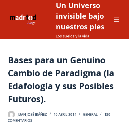
Un Universo
S
a
invisible bajo
l
nuestros pies
t
Los suelos y la vida
a
r
a
Bases para un Genuino
l
c
Cambio de Paradigma (la
o
n
Edafología y sus Posibles
t
Futuros).
e
n
i
JUAN JOSÉ IBÁÑEZ
10 ABRIL 2014
GENERAL
130
d
COMENTARIOS
o