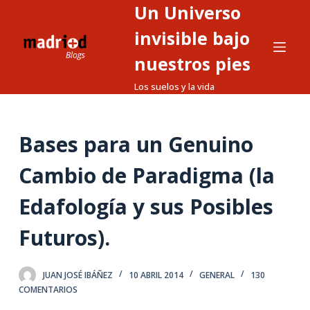
Un Universo
S
a
invisible bajo
l
nuestros pies
t
Los suelos y la vida
a
r
a
Bases para un Genuino
l
c
Cambio de Paradigma (la
o
n
Edafología y sus Posibles
t
Futuros).
e
n
i
JUAN JOSÉ IBÁÑEZ
10 ABRIL 2014
GENERAL
130
d
COMENTARIOS
o