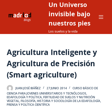
Un Universo
S
a
invisible bajo
l
nuestros pies
t
Los suelos y la vida
a
r
a
Agricultura Inteligente y
l
c
Agricultura de Precisión
o
n
(Smart agriculture)
t
e
JUAN JOSÉ IBÁÑEZ
27 JUNIO 2014
CURSO BÁSICO DE
n
CIENCIA PARA JOVENES UNIVERSITARIOS Y TECNÓLOGOS
,
i
EDAFOLOGÍA Y POLÍTICA
,
FERTILIDAD DE SUELOS Y NUTRICIÓN
VEGETAL
,
FILOSOFÍA, HISTORIA Y SOCIOLOGÍA DE LA EDAFOLOGÍA
,
d
PRENSA Y POLÍTICA CIENTÍFICA
o