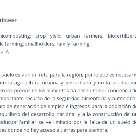
aribbean
composting; crop yield; urban farmers; biofertilizers
ale farming; smallholders; family farming;
a, A.
el suelo es aún un reto para la región, por lo que es necesari
 en la agricultura urbana y periurbana y en la producció
d en los precios de los alimentos ha hecho tomar conciencia d
mportante recurso de la seguridad alimentaria y nutricional
omo de generación de empleo e ingresos para la población d
quilibrio del desarrollo nacional y a la construcción de u
ductor familiar se ve limitado por la falta de un suelo d
ades donde no hay acceso a tierras para siembra.