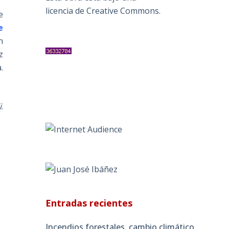
licencia de Creative Commons
.
e
e
n
z
.
i
.
Entradas recientes
Incendios forestales, cambio climático