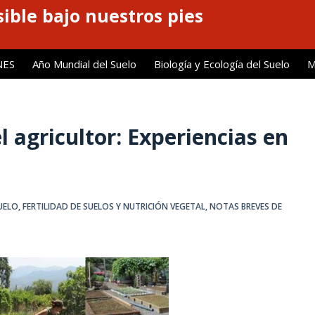
ible bajo nuestros pies
NES
Año Mundial del Suelo
Biología y Ecología del Suelo
M
agricultor: Experiencias en
UELO
,
FERTILIDAD DE SUELOS Y NUTRICIÓN VEGETAL
,
NOTAS BREVES DE