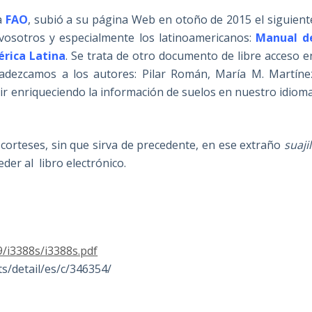
a
FAO
, subió a su página Web en otoño de 2015 el siguient
vosotros y especialmente los latinoamericanos:
Manual d
érica Latina
. Se trata de otro documento de libre acceso e
radezcamos a los autores: Pilar Román, María M. Martíne
r enriqueciendo la información de suelos en nuestro idioma
 corteses, sin que sirva de precedente, en ese extraño
suajil
er al libro electrónico.
/i3388s/i3388s.pdf
ts/detail/es/c/346354/