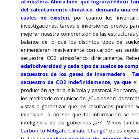
atmósfera. Ahora bien
,
que lograra reducir ta
del calentamiento climático
,
demanda una enor
cuales no existen
,
por cuanto los inventario
investigaciones, tareas e inversiones previos p
mejorar nuestra comprensión de las estructuras y
balance de lo que los distintos tipos de suel
enmendaran masivamente con carbón en sentido
secuestra CO2 atmosférico directamente. Rei
edafodiversidad y cada tipo de suelos se comp
secuestros de los gases de invernadero
.
Ta
secuestro de CO2 indefinidamente
,
ya que
el 
producción agraria, silvícola y pastoral. Por tanto,
los medios de comunicación. ¿Cuales son las tareas
vistas a garantizar que los resultados puedan 
imposible, a no ser que tal información se en
inteligencia de los gobiernos ¿¿??. Vimos tambi
Carbon to Mitigate Climate Change
” otros exper
trataba de
realizar prácticas de manejo del su