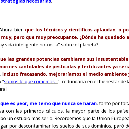
 estrategias necesarias
.
. Ahora bien
que los técnicos y científicos aplaudan, o po
a muy, pero que muy preocupante. ¿Dónde ha quedado e
y vida inteligente no-necia” sobre el planeta?.
ue las grandes potencias cambiaran sus insustentable
ormes cantidades de pesticidas y fertilizantes ya serí
e.
Incluso fracasando, mejoraríamos el medio ambiente 
o “
somos lo que comemos…
”, redundaría en el bienestar de l
ral.
o que es peor, me temo que nunca se harán
, tanto por falt
a con las primeros cálculos, la mayor parte de los paíse
 cabo un estudio más serio. Recordemos que la Unión Europea
gar por descontaminar los suelos de sus dominios, paró d