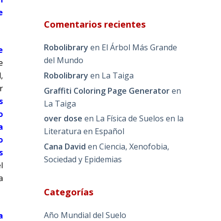
e
Comentarios recientes
Robolibrary
en
El Árbol Más Grande
e
del Mundo
e
Robolibrary
en
La Taiga
,
r
Graffiti Coloring Page Generator
en
s
La Taiga
o
over dose
en
La Física de Suelos en la
a
Literatura en Español
o
Cana David
en
Ciencia, Xenofobia,
s
Sociedad y Epidemias
l
a
Categorías
Año Mundial del Suelo
a