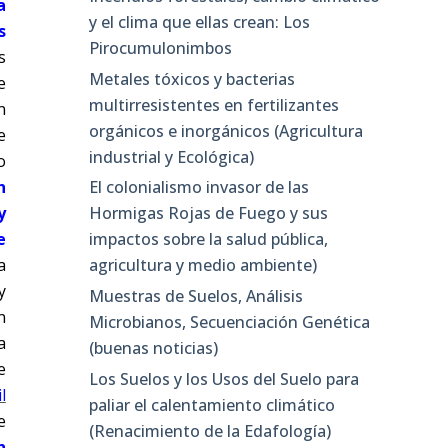
a
y el clima que ellas crean: Los
s
Pirocumulonimbos
s
Metales tóxicos y bacterias
e
multirresistentes en fertilizantes
n
orgánicos e inorgánicos (Agricultura
e
industrial y Ecológica)
o
n
El colonialismo invasor de las
y
Hormigas Rojas de Fuego y sus
e
impactos sobre la salud pública,
a
agricultura y medio ambiente)
y
Muestras de Suelos, Análisis
n
Microbianos, Secuenciación Genética
a
(buenas noticias)
e
Los Suelos y los Usos del Suelo para
l
paliar el calentamiento climático
e
(Renacimiento de la Edafología)
n