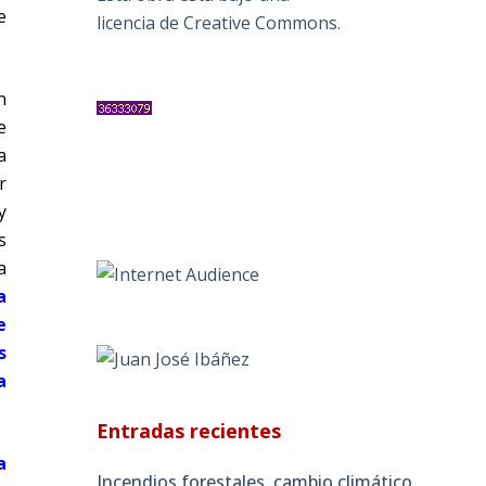
e
licencia de Creative Commons
.
n
e
a
r
y
s
a
a
e
s
a
Entradas recientes
a
Incendios forestales, cambio climático