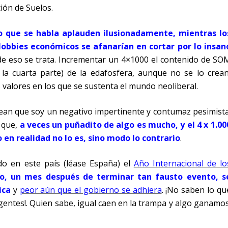
ión de Suelos.
o que se habla aplauden ilusionadamente, mientras lo
lobbies económicos se afanarían en cortar por lo insan
 de eso se trata. Incrementar un 4×1000 el contenido de SO
la cuarta parte) de la edafosfera, aunque no se lo crean
s valores en los que se sustenta el mundo neoliberal.
ean que soy un negativo impertinente y contumaz pesimista
s que,
a veces un puñadito de algo es mucho, y el 4 x 1.00
en realidad no lo es, sino modo lo contrario
.
o en este país (léase España) el
Año Internacional de lo
o, un mes después de terminar tan fausto evento, s
ica
y
peor aún que el gobierno se adhiera
. ¡No saben lo qu
rigentes!. Quien sabe, igual caen en la trampa y algo ganamos