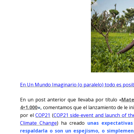
En Un Mundo Imaginario (o paralelo) todo es posib
En un post anterior que llevaba por título «
Mater
4×1.000
«,
comentamos que el lanzamiento de le ini
por el
COP21
(
COP21 side-event and launch of the
Climate Change
) ha creado
unas expectativas
respaldarla o son un espejismo, o simplemen