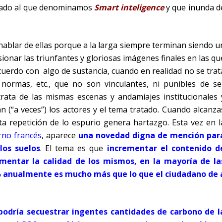
nerado al que denominamos
Smart inteligence
y que inunda d
hablar de ellas porque a la larga siempre terminan siendo u
sionar las triunfantes y gloriosas imágenes finales en las qu
uerdo con algo de sustancia, cuando en realidad no se trat
, normas, etc., que no son vinculantes, ni punibles de se
trata de las mismas escenas y andamiajes institucionales 
n (“a veces”) los actores y el tema tratado. Cuando alcanza
ta repetición de lo espurio genera hartazgo. Esta vez en l
erno
francés
, aparece
una novedad digna de mención par
los suelos
. El tema es que
incrementar el contenido d
ementar la calidad de los mismos, en la mayoría de la
 anualmente es mucho más que lo que el ciudadano de 
 podría secuestrar ingentes cantidades de carbono de l