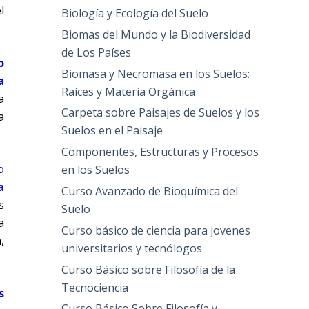
l
Biología y Ecología del Suelo
Biomas del Mundo y la Biodiversidad
de Los Países
o
Biomasa y Necromasa en los Suelos:
a
Raíces y Materia Orgánica
a
Carpeta sobre Paisajes de Suelos y los
a
Suelos en el Paisaje
Componentes, Estructuras y Procesos
o
en los Suelos
a
Curso Avanzado de Bioquímica del
s
Suelo
a
Curso básico de ciencia para jovenes
,
universitarios y tecnólogos
Curso Básico sobre Filosofía de la
Tecnociencia
s
Curso Básico Sobre Filosofía y