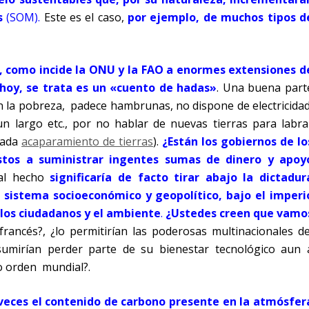
s
(SOM).
Este es el caso,
por ejemplo, de muchos tipos d
r, como incide la ONU y la FAO a enormes extensiones d
r hoy, se trata es un «cuento de hadas»
. Una buena part
 la pobreza, padece hambrunas, no dispone de electricidad
 un largo etc., por no hablar de nuevas tierras para labra
nada
acaparamiento de tierras
).
¿Están los gobiernos de lo
estos a suministrar ingentes sumas de dinero y apoy
Tal hecho
significaría de facto tirar abajo la dictadur
 sistema socioeconómico y geopolítico, bajo el imperi
os ciudadanos y el ambiente
.
¿Ustedes creen que vamo
rancés?, ¿lo permitirían las poderosas multinacionales de
sumirían perder parte de su bienestar tecnológico aun 
o orden mundial?.
veces el contenido de carbono presente en la atmósfer