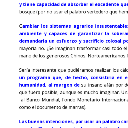
y tiene capacidad de absorber el excedente q
bosque (por no usar el palabro vertedero que hem
C
ambiar los sistemas agrarios insustentabl
ambiente y capaces de garantizar la soberan
demandaría un esfuerzo y sacrificio colosal p
mayoría no. ¿Se imaginan trasformar casi todo el
mano de los generosos Chinos, Norteamericanos R
Sería interesante que pudiéramos realizar los cálc
un programa que, de hecho, consistiría en 
humanidad, al margen de
su insano afán por d
que fuera posible, aunque es mucho imaginar. Una 
al Banco Mundial, Fondo Monetario Internaciona
como el documento de marras).
Las buenas intenciones, por usar un palabro ca