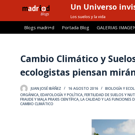
Un Universo invis
S
a
Los suelos y la vida
l
Blogs madri+d
Portada Blog
GALERIAS IMAGE
t
a
r
a
Cambio Climático y Suelos:
l
ecologistas piensan mirán
c
o
n
JUAN JOSÉ IBÁÑEZ
16 AGOSTO 2016
BIOLOGÍA Y ECO
t
ORGÁNICA
,
EDAFOLOGÍA Y POLÍTICA
,
FERTILIDAD DE SUELOS Y NU
FRAUDE Y MALA PRAXIS CIENTÍFICA
,
LA CALIDAD Y LAS FUNCIONES 
e
CAMBIO CLIMÁTICO
n
i
d
o