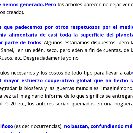
ue hemos generado. Pero
los árboles parecen no dejar ver e
os creado).
es que padecemos por otros respetuosos por el medi
ía alimentaria de casi toda la superficie del planet
or parte de todos
. Algunos estaríamos dispuestos, pero l
 Sahel,
en un edén, seco, pero edén a fin de cuentas, de l
usos, etc. Desgraciadamente yo no.
ulos necesarios y los costos de todo tipo para llevar a cab
el mayor esfuerzo cooperativo global que ha hecho l
egradar la biosfera y las guerras mundiales. Imaginémono
vez tal imaginario informe de lo que significa se entregar
l, G-20 etc., los autores serían quemados en una hoguera
riñoso
(es decir ocurrencias),
no bastan, confundiendo má