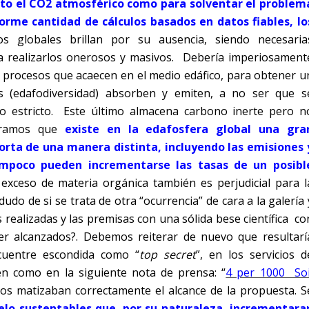
nto el CO2 atmosférico como para solventar el problem
me cantidad de cálculos basados en datos fiables, lo
s globales brillan por su ausencia, siendo necesaria
ara realizarlos onerosos y masivos. Debería imperiosament
 procesos que acaecen en el medio edáfico, para obtener u
os (edafodiversidad) absorben y emiten, a no ser que s
 estricto. Este último almacena carbono inerte pero n
teramos que
existe en la edafosfera global una gra
orta de una manera distinta, incluyendo las emisiones 
mpoco pueden
incrementarse las tasas de un posibl
exceso de materia orgánica también es perjudicial para l
 dudo de si se trata de otra “ocurrencia” de cara a la galería 
 realizadas y las premisas con una sólida bese científica co
ser alcanzados?. Debemos reiterar de nuevo que resultarí
cuentre escondida como “
top secret
”, en los servicios d
én como en la siguiente nota de prensa: “
4 per 1000 Soi
tos matizaban correctamente el alcance de la propuesta. S
elo sustentables que, por su naturaleza, incrementara