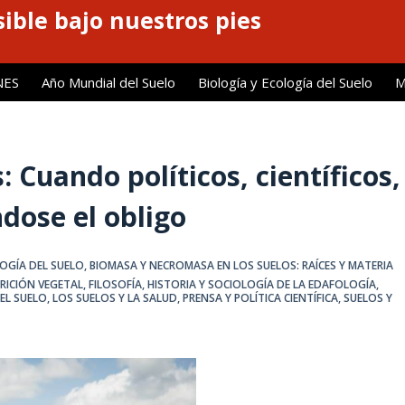
ible bajo nuestros pies
NES
Año Mundial del Suelo
Biología y Ecología del Suelo
M
 Cuando políticos, científicos,
dose el obligo
LOGÍA DEL SUELO
,
BIOMASA Y NECROMASA EN LOS SUELOS: RAÍCES Y MATERIA
TRICIÓN VEGETAL
,
FILOSOFÍA, HISTORIA Y SOCIOLOGÍA DE LA EDAFOLOGÍA
,
DEL SUELO
,
LOS SUELOS Y LA SALUD
,
PRENSA Y POLÍTICA CIENTÍFICA
,
SUELOS Y