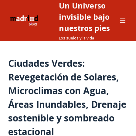
Un Universo
S
a
invisible bajo
l
nuestros pies
t
Los suelos y la vida
a
r
a
Ciudades Verdes:
l
c
Revegetación de Solares,
o
n
Microclimas con Agua,
t
Áreas Inundables, Drenaje
e
n
sostenible y sombreado
i
d
estacional
o