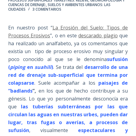
PROCESOS SUPERFICIALES TERRESTRES: RELIEVE, GEOMORFOLOGÍA Y
CUENCAS DE DRENAJE:
,
SUELOS Y AMBIENTES URBANOS: LAS
CIUDADES
3 COMENTARIOS
En nuestro post “
La Erosión del Suelo: Tipos de
Procesos Erosivos
”, o en este
descarado plagio
que
ha realizado un analfabeto, ya os comentamos que
existía un tipo de proceso erosivo muy singular y
poco conocido al que se le denomina
sufusión
(
piping
en
suahili
)
. Se trata del
desarrollo de una
red de drenaje sub-superficial que termina por
colapsarse
. Suele acompañar a los
paisajes de
“badlands
”,
en los que de hecho contribuye a su
génesis. Lo que yo personalmente desconocía era
que
las tuberías
subterráneas por las que
circulan las aguas en nuestras urbes, pueden dar
lugar, tras fugas o averías, a procesos de
sufusión
, visualmente
espectaculares y