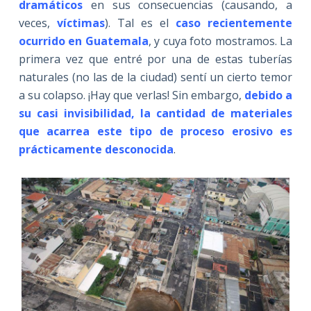
dramáticos
en sus consecuencias (causando, a
veces,
víctimas
). Tal es el
caso
recientemente
ocurrido en Guatemala
, y cuya foto mostramos. La
primera vez que entré por una de estas tuberías
naturales (no las de la ciudad) sentí un cierto temor
a su colapso. ¡Hay que verlas! Sin embargo,
debido a
su casi invisibilidad, la cantidad de materiales
que acarrea este tipo de proceso erosivo es
prácticamente desconocida
.