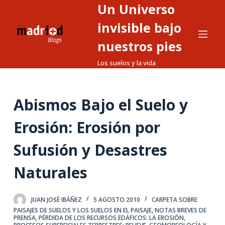
Un Universo
S
a
invisible bajo
l
nuestros pies
t
Los suelos y la vida
a
r
a
Abismos Bajo el Suelo y
l
c
Erosión: Erosión por
o
n
Sufusión y Desastres
t
Naturales
e
n
i
JUAN JOSÉ IBÁÑEZ
5 AGOSTO 2010
CARPETA SOBRE
d
PAISAJES DE SUELOS Y LOS SUELOS EN EL PAISAJE
,
NOTAS BREVES DE
PRENSA
,
PÉRDIDA DE LOS RECURSOS EDÁFICOS: LA EROSIÓN
,
o