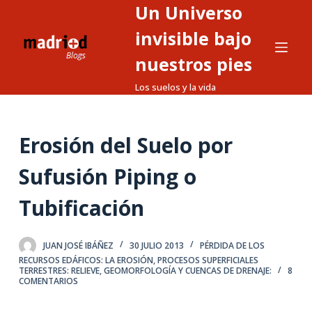
Un Universo
S
a
invisible bajo
l
nuestros pies
t
Los suelos y la vida
a
r
a
Erosión del Suelo por
l
c
Sufusión Piping o
o
n
Tubificación
t
e
JUAN JOSÉ IBÁÑEZ
30 JULIO 2013
PÉRDIDA DE LOS
n
RECURSOS EDÁFICOS: LA EROSIÓN
,
PROCESOS SUPERFICIALES
i
TERRESTRES: RELIEVE, GEOMORFOLOGÍA Y CUENCAS DE DRENAJE:
8
COMENTARIOS
d
o