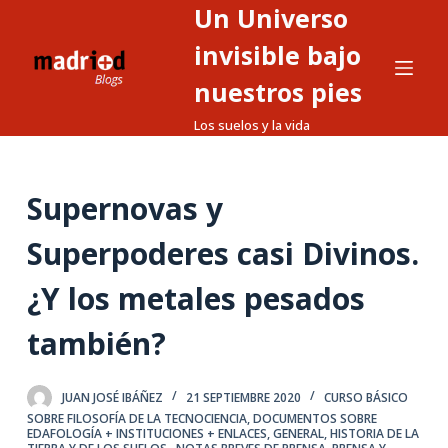
Un Universo
S
a
invisible bajo
l
nuestros pies
t
Los suelos y la vida
a
r
a
Supernovas y
l
c
Superpoderes casi Divinos.
o
n
¿Y los metales pesados
t
también?
e
n
i
JUAN JOSÉ IBÁÑEZ
21 SEPTIEMBRE 2020
CURSO BÁSICO
d
SOBRE FILOSOFÍA DE LA TECNOCIENCIA
,
DOCUMENTOS SOBRE
EDAFOLOGÍA + INSTITUCIONES + ENLACES
,
GENERAL
,
HISTORIA DE LA
o