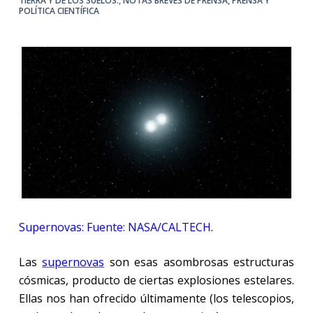
TIERRA Y DE LOS SUELOS.
,
NOTAS BREVES DE PRENSA
,
PRENSA Y
POLÍTICA CIENTÍFICA
Supernovas: Fuente: NASA/CALTECH
.
Las
supernovas
son esas asombrosas estructuras
cósmicas, producto de ciertas explosiones estelares.
Ellas nos han ofrecido últimamente (los telescopios,