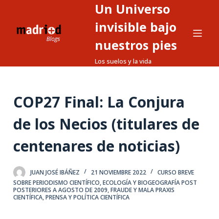
Un Universo
S
a
invisible bajo
l
nuestros pies
t
Los suelos y la vida
a
r
a
COP27 Final: La Conjura
l
c
de los Necios (titulares de
o
n
centenares de noticias)
t
e
JUAN JOSÉ IBÁÑEZ
21 NOVIEMBRE 2022
CURSO BREVE
n
SOBRE PERIODISMO CIENTÍFICO
,
ECOLOGÍA Y BIOGEOGRAFÍA POST
i
POSTERIORES A AGOSTO DE 2009
,
FRAUDE Y MALA PRAXIS
CIENTÍFICA
,
PRENSA Y POLÍTICA CIENTÍFICA
d
o