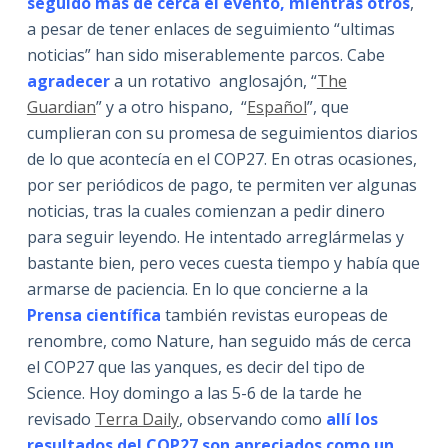
seguido más de cerca el evento, mientras otros
,
a pesar de tener enlaces de seguimiento “ultimas
noticias” han sido miserablemente parcos. Cabe
agradecer
a un rotativo anglosajón, “
The
Guardian
” y a otro hispano, “
Español
”, que
cumplieran con su promesa de seguimientos diarios
de lo que acontecía en el COP27. En otras ocasiones,
por ser periódicos de pago, te permiten ver algunas
noticias, tras la cuales comienzan a pedir dinero
para seguir leyendo. He intentado arreglármelas y
bastante bien, pero veces cuesta tiempo y había que
armarse de paciencia. En lo que concierne a la
Prensa científica
también revistas europeas de
renombre, como Nature, han seguido más de cerca
el COP27 que las yanques, es decir del tipo de
Science. Hoy domingo a las 5-6 de la tarde he
revisado
Terra Daily
, observando como
allí los
resultados del COP27 son apreciados como un