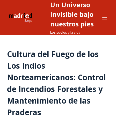
Un Universo
S
a
invisible bajo
l
nuestros pies
t
Los suelos y la vida
a
r
a
Cultura del Fuego de los
l
c
Los Indios
o
n
Norteamericanos: Control
t
de Incendios Forestales y
e
n
Mantenimiento de las
i
d
Praderas
o