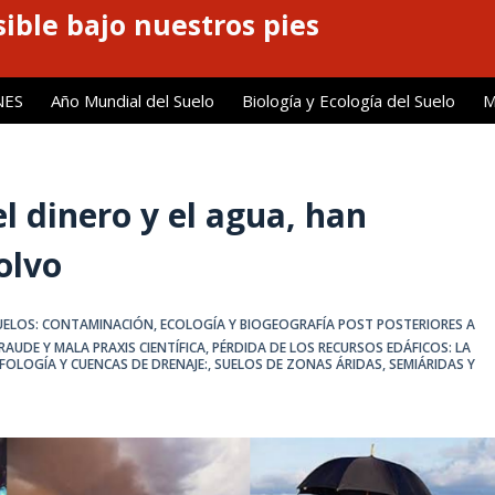
ible bajo nuestros pies
NES
Año Mundial del Suelo
Biología y Ecología del Suelo
M
l dinero y el agua, han
olvo
UELOS: CONTAMINACIÓN
,
ECOLOGÍA Y BIOGEOGRAFÍA POST POSTERIORES A
RAUDE Y MALA PRAXIS CIENTÍFICA
,
PÉRDIDA DE LOS RECURSOS EDÁFICOS: LA
RFOLOGÍA Y CUENCAS DE DRENAJE:
,
SUELOS DE ZONAS ÁRIDAS, SEMIÁRIDAS Y