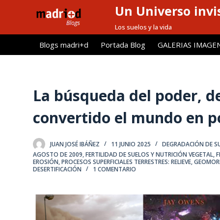
Un Universo invis
S
a
Los suelos y la vida
l
Blogs madri+d
Portada Blog
GALERIAS IMAGE
t
a
r
a
La búsqueda del poder, de
l
convertido el mundo en p
c
o
n
JUAN JOSÉ IBÁÑEZ
11 JUNIO 2025
DEGRADACIÓN DE S
t
AGOSTO DE 2009
,
FERTILIDAD DE SUELOS Y NUTRICIÓN VEGETAL
,
F
EROSIÓN
,
PROCESOS SUPERFICIALES TERRESTRES: RELIEVE, GEOMO
e
DESERTIFICACIÓN
1 COMENTARIO
n
i
d
o