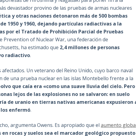
japonesas de Hiroshima y Nagasaki para poner fin a la
s devastador provino de las pruebas de armas nucleares
iética y otras naciones detonaron más de 500 bombas
e 1950 y 1960, dejando partículas radiactivas a la
as por el Tratado de Prohibición Parcial de Pruebas
the Prevention of Nuclear War, una federación de
chusetts, ha estimado que
2,4 millones de personas
vo radiactivo
.
afectados. Un veterano del Reino Unido, cuyo barco naval
 de una prueba nuclear en las islas Montebello frente a la
polvo que caía era «como una suave lluvia del cielo. Pero
onas lejos de las explosiones no se salvaron: en suelo
ía de uranio en tierras nativas americanas expusieron 
e los enfermó
.
hecho, argumenta Owens. Es apropiado que el
aumento globa
 en rocas y suelos sea el marcador geológico propuesto