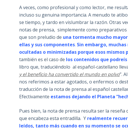
A veces, como profesional y como lector, me resulta d
incluso su genuina importancia. A menudo te atibo
se tiempo, y tardo en vislumbrar la razón. Otras ve
notas de prensa, simplemente como preparativos d
que son preludio de
una tormenta mucho mayor
ellas y sus componentes
.
Sin embargo, muchas n
ocultadas o minimizadas porque esos mismos 
también es el caso de
los contenidos que podreís
libro que, traduciéndolo al español-castellano lleva
y el beneficio ha convertido el mundo en polvo
”. 
nos referimos a estar agotados, o enfermos o des
traducción de la nota de prensa al español castella
Efectivamente
estamos dejando el Planeta “hec
Pues bien, la nota de prensa resulta ser la reseña de
que encabeza esta entradilla. Y
realmente recuerd
leídos, tanto más cuando en su momento se oc