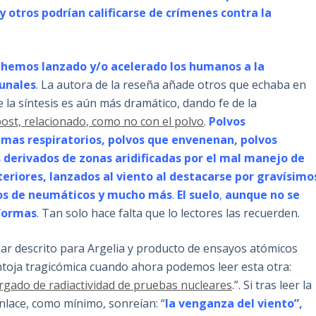
y otros podrían calificarse de crímenes contra la
 hemos lanzado y/o acelerado los humanos a la
unales
. La autora de la reseña añade otros que echaba en
de la síntesis es aún más dramático, dando fe de la
ost, relacionado, como no con el polvo
.
Polvos
emas respiratorios, polvos que envenenan, polvos
 derivados de zonas aridificadas por el mal manejo de
nteriores, lanzados al viento al destacarse por gravísimo
vos de neumáticos y mucho más
.
El suelo
,
aunque no se
formas
. Tan solo hace falta que lo lectores las recuerden.
ear descrito para Argelia y producto de ensayos atómicos
antoja tragicómica cuando ahora podemos leer esta otra:
argado de radiactividad de pruebas nucleares
.”. Si tras leer la
nlace, como mínimo, sonreían: “
la venganza del viento”,