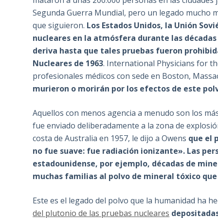
mataron a unas 200.000 personas en las ciudades 
Segunda Guerra Mundial, pero un legado mucho má
que siguieron.
Los Estados Unidos, la Unión Sov
nucleares en la atmósfera durante las décadas d
deriva hasta que tales pruebas fueron prohibid
Nucleares de 1963
. International Physicians for 
profesionales médicos con sede en Boston, Massa
murieron o morirán por los efectos de este pol
Aquellos con menos agencia a menudo son los más 
fue enviado deliberadamente a la zona de explosión
costa de Australia en 1957, le dijo a Owens
que el 
no fue suave: fue radiación ionizante».
Las pers
estadounidense, por ejemplo, décadas de miner
muchas familias al polvo de mineral tóxico qu
Este es el legado del polvo que la humanidad ha 
del plutonio de las pruebas nucleares
depositadas