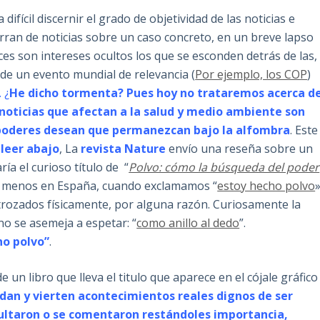
ifícil discernir el grado de objetividad de las noticias e
rran de noticias sobre un caso concreto, en un breve lapso
ces son intereses ocultos los que se esconden detrás de las,
e un evento mundial de relevancia (
Por ejemplo, los COP
)
. ¿
He dicho tormenta? Pues hoy no trataremos acerca d
oticias que afectan a la salud y medio ambiente son
poderes desean que permanezcan bajo la alfombra
. Este
 leer abajo
, La
revista Nature
envío una reseña sobre un
ría el curioso título de “
Polvo: cómo la búsqueda del poder
Al menos en España, cuando exclamamos “
estoy hecho polvo
trozados físicamente, por alguna razón. Curiosamente la
no se asemeja a espetar: “
como anillo al dedo
”.
ho polvo”
.
 un libro que lleva el titulo que aparece en el cójale gráfico
an y vierten acontecimientos reales dignos de ser
ultaron o se comentaron restándoles importancia,