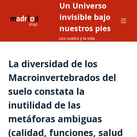
Un Universo
S
a
invisible bajo
l
nuestros pies
t
Los suelos y la vida
a
r
a
La diversidad de los
l
c
Macroinvertebrados del
o
n
suelo constata la
t
inutilidad de las
e
n
metáforas ambiguas
i
d
(calidad, funciones, salud
o