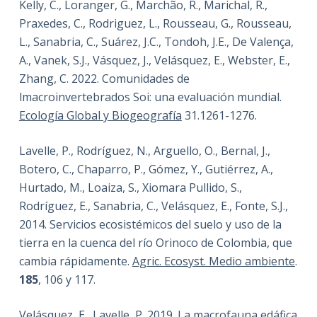
Kelly, C., Loranger, G., Marchão, R., Marichal, R.,
Praxedes, C., Rodriguez, L., Rousseau, G., Rousseau,
L., Sanabria, C., Suárez, J.C., Tondoh, J.E., De Valença,
A., Vanek, S.J., Vásquez, J., Velásquez, E., Webster, E.,
Zhang, C. 2022. Comunidades de
lmacroinvertebrados Soi: una evaluación mundial.
Ecología Global y Biogeografía
31.1261-1276.
Lavelle, P., Rodríguez, N., Arguello, O., Bernal, J.,
Botero, C., Chaparro, P., Gómez, Y., Gutiérrez, A.,
Hurtado, M., Loaiza, S., Xiomara Pullido, S.,
Rodríguez, E., Sanabria, C., Velásquez, E., Fonte, S.J.,
2014. Servicios ecosistémicos del suelo y uso de la
tierra en la cuenca del río Orinoco de Colombia, que
cambia rápidamente.
Agric. Ecosyst. Medio ambiente
.
185
, 106 y 117.
Velásquez, E., Lavelle, P. 2019. La macrofauna edáfica