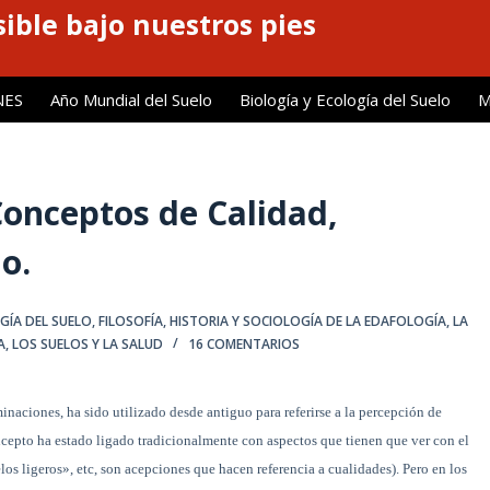
ible bajo nuestros pies
NES
Año Mundial del Suelo
Biología y Ecología del Suelo
M
 Conceptos de Calidad,
o.
GÍA DEL SUELO
,
FILOSOFÍA, HISTORIA Y SOCIOLOGÍA DE LA EDAFOLOGÍA
,
LA
A
,
LOS SUELOS Y LA SALUD
16 COMENTARIOS
naciones, ha sido utilizado desde antiguo para referirse a la percepción de
oncepto ha estado ligado tradicionalmente con aspectos que tienen que ver con el
los ligeros», etc, son acepciones que hacen referencia a cualidades). Pero en los