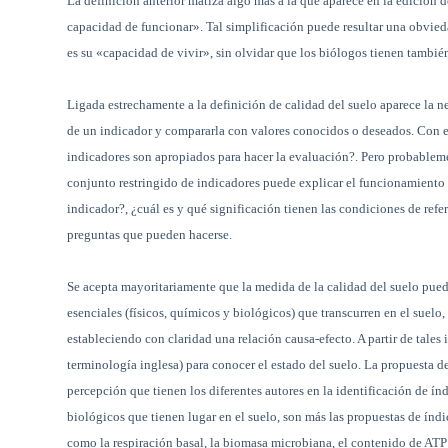
La definición anterior matiza algo más a la que aparece en la edición
capacidad de funcionar». Tal simplificación puede resultar una obvied
es su «capacidad de vivir», sin olvidar que los biólogos tienen también
Ligada estrechamente a la definición de calidad del suelo aparece la 
de un indicador y compararla con valores conocidos o deseados. Con el
indicadores son apropiados para hacer la evaluación?. Pero probable
conjunto restringido de indicadores puede explicar el funcionamiento g
indicador?, ¿cuál es y qué significación tienen las condiciones de refe
preguntas que pueden hacerse.
Se acepta mayoritariamente que la medida de la calidad del suelo puede
esenciales (físicos, químicos y biológicos) que transcurren en el suelo, 
estableciendo con claridad una relación causa-efecto. A partir de tale
terminología inglesa) para conocer el estado del suelo. La propuesta de 
percepción que tienen los diferentes autores en la identificación de í
biológicos que tienen lugar en el suelo, son más las propuestas de índ
como la respiración basal, la biomasa microbiana, el contenido de ATP