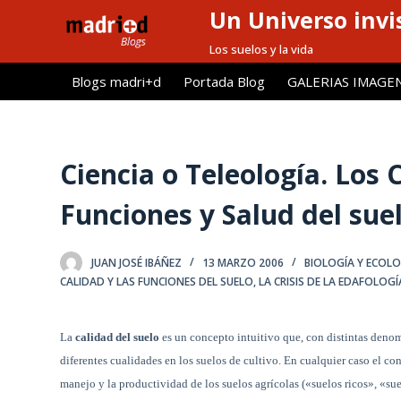
Un Universo invis
S
a
Los suelos y la vida
l
Blogs madri+d
Portada Blog
GALERIAS IMAGE
t
a
r
a
Ciencia o Teleología. Los
l
Funciones y Salud del suel
c
o
n
JUAN JOSÉ IBÁÑEZ
13 MARZO 2006
BIOLOGÍA Y ECOLO
t
CALIDAD Y LAS FUNCIONES DEL SUELO
,
LA CRISIS DE LA EDAFOLOGÍ
e
n
La
calidad del suelo
es un concepto intuitivo que, con distintas denomi
i
diferentes cualidades en los suelos de cultivo. En cualquier caso el c
d
manejo y la productividad de los suelos agrícolas («suelos ricos», «sue
o