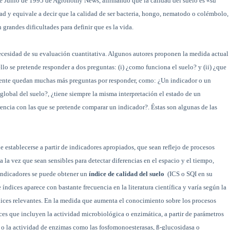
 de Junio de 1995 de Agronomy News, afirmando que la calidad del suelo es «su
ad y equivale a decir que la calidad de ser bacteria, hongo, nematodo o colémbolo,
 grandes dificultades para definir que es la vida.
necesidad de su evaluación cuantitativa. Algunos autores proponen la medida actual
lo se pretende responder a dos preguntas: (i) ¿como funciona el suelo? y (ii) ¿que
mente quedan muchas más preguntas por responder, como: ¿Un indicador o un
lobal del suelo?, ¿tiene siempre la misma interpretación el estado de un
rencia con las que se pretende comparar un indicador?. Éstas son algunas de las
 establecerse a partir de indicadores apropiados, que sean reflejo de procesos
a la vez que sean sensibles para detectar diferencias en el espacio y el tiempo,
s indicadores se puede obtener un
índice de calidad del suelo
(ICS o SQI en su
índices aparece con bastante frecuencia en la literatura científica y varía según la
ndices relevantes. En la medida que aumenta el conocimiento sobre los procesos
ices que incluyen la actividad microbiológica o enzimática, a partir de parámetros
 o la actividad de enzimas como las fosfomonoesterasas, ß-glucosidasa o