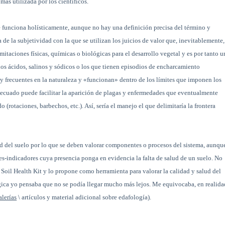
más utilizada por los científicos.
e funciona holísticamente, aunque no hay una definición precisa del término y
 de la subjetividad con la que se utilizan los juicios de valor que, inevitablemente,
mitaciones físicas, químicas o biológicas para el desarrollo vegetal y es por tanto u
los ácidos, salinos y sódicos o los que tienen episodios de encharcamiento
 frecuentes en la naturaleza y «funcionan» dentro de los límites que imponen los
ecuado puede facilitar la aparición de plagas y enfermedades que eventualmente
rotaciones, barbechos, etc.). Así, sería el manejo el que delimitaría la frontera
ud del suelo por lo que se deben valorar componentes o procesos del sistema, aunqu
s-indicadores cuya presencia ponga en evidencia la falta de salud de un suelo. No
 Soil Health Kit y lo propone como herramienta para valorar la calidad y salud del
ca yo pensaba que no se podía llegar mucho más lejos. Me equivocaba, en realida
alerías
\ artículos y material adicional sobre edafología).