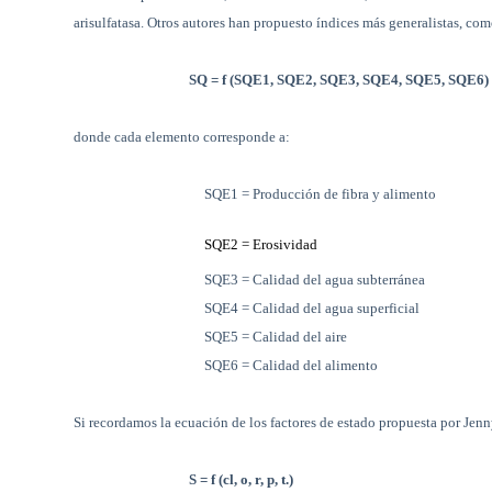
arisulfatasa. Otros autores han propuesto índices más generalistas, co
SQ = f (SQE1, SQE2, SQE3, SQE4, SQE5, SQE6)
donde cada elemento corresponde a:
SQE1 = Producción de fibra y alimento
SQE2 = Erosividad
SQE3 = Calidad del agua subterránea
SQE4 = Calidad del agua superficial
SQE5 = Calidad del aire
SQE6 = Calidad del alimento
Si recordamos la ecuación de los factores de estado propuesta por Jenn
S = f (cl, o, r, p, t.)