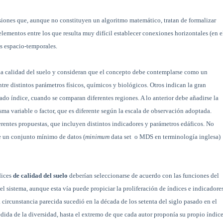
iones que, aunque no constituyen un algoritmo matemático, tratan de formalizar
elementos entre los que resulta muy difícil establecer conexiones horizontales (en e
as espacio-temporales.
la calidad del suelo y consideran que el concepto debe contemplarse como un
tre distintos parámetros físicos, químicos y biológicos. Otros indican la gran
ado índice, cuando se comparan diferentes regiones. A lo anterior debe añadirse la
a variable o factor, que es diferente según la escala de observación adoptada.
erentes propuestas, que incluyen distintos indicadores y parámetros edáficos. No
de un conjunto mínimo de datos (
minimum
data set
o MDS en terminología inglesa)
dices
de calidad del suelo
deberían seleccionarse de acuerdo con las funciones del
el sistema, aunque esta vía puede propiciar la proliferación de índices e indicadore
a circunstancia parecida sucedió en la década de los setenta del siglo pasado en el
edida de la diversidad, hasta el extremo de que cada autor proponía su propio índice