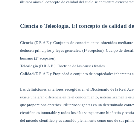
últimos años el concepto de calidad del suelo se encuentra estrechamen
Ciencia o Teleología. El concepto de calidad de
Ciencia
(D.R.A.E.):
Conjunto de conocimientos obtenidos mediante l
deducen principios y leyes generales.
(1ª acepción); Cuerpo de doctr
humano (2ª acepción).
Teleología
(D.R.A.E.): Doctrina de las causas finales.
Calidad
(D.R.A.E.):
Propiedad o conjunto de propiedades inherentes a 
Las definiciones anteriores, recogidas en el Diccionario de la Real A
existe una gran diferencia entre el conocimiento, sistemáticamente est
que proporciona criterios utilitarios vigentes en un determinado cont
científico es inmutable y todos los días se «queman» hipótesis y teorías
del método científico y es asumido plenamente como uno de sus prim