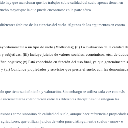
tido hay que mencionar que los trabajos sobre calidad del suelo apenas tienen en
 mucho mayor que la que puede encontrarse en la parte aérea.
diferentes ámbitos de las ciencias del suelo. Algunos de los argumentos en contra
ayoritariamente a un tipo de suelo (Mollisoles); (ii) La evaluación de la calidad d
 subjetivas; (iii) Incluye juicios de valores sociales, económicos, etc., de dudo
ífico objetivo; (v) Está concebido en función del uso final, ya que generalmente 
le y (vi) Confunde propiedades y servicios que presta el suelo, con las denominad
ón que tiene su definición y valoración. Sin embargo se utiliza cada vez con más
de incrementar la colaboración entre las diferentes disciplinas que integran las
ocasiones como sinónimo de calidad del suelo, aunque hace referencia a propiedade
 agricultores, que utilizan juicios de valor para distinguir entre suelos «sanos» e