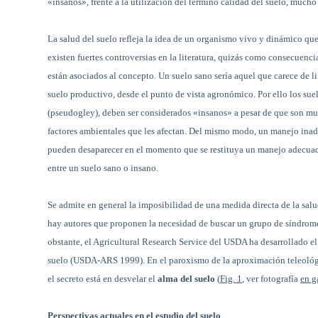
«insanos», frente a la utilización del término calidad del suelo, mucho 
La salud del suelo refleja la idea de un organismo vivo y dinámico qu
existen fuertes controversias en la literatura, quizás como consecuencia
están asociados al concepto. Un suelo sano sería aquel que carece de li
suelo productivo, desde el punto de vista agronómico. Por ello los sue
(pseudogley), deben ser considerados «insanos» a pesar de que son muy
factores ambientales que les afectan. Del mismo modo, un manejo inad
pueden desaparecer en el momento que se restituya un manejo adecuado (
entre un suelo sano o insano.
Se admite en general la imposibilidad de una medida directa de la sal
hay autores que proponen la necesidad de buscar un grupo de síndrome
obstante, el Agricultural Research Service del USDA ha desarrollado el
suelo (USDA-ARS 1999). En el paroxismo de la aproximación teleológi
el secreto está en desvelar el
alma del suelo
(
Fig. 1
, ver fotografía
en g
Perspectivas actuales en el estudio del suelo