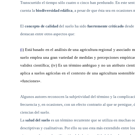
Transcurrido el tiempo sólo cuatro o cinco han perdurado. En este sen
cuenta la
biodiversidad edáfica
, a pesar de que ésta sea en ocasiones
El
concepto de calidad
del suelo ha sido
fuertemente criticado
desde 
destacan entre otros aspectos que:
(i
) Está basado en el análisis de una agricultura regional y asociado m
suelo emplea una gran variedad de medidas y percepciones empíricas y
validez científica; (iv) Es un término ambiguo y no un atributo cient
aplica a suelos agrícolas en el contexto de una agricultura sostenib
«funciones».
Algunos autores reconocen la subjetividad del término y la complicaci
frecuencia y, en ocasiones, con un efecto contrario al que se persigue, 
ciencias del suelo.
La
salud del suelo
es un término recurrente que se utiliza en muchas 
descriptivas y cualitativas. Por ello su uso esta más extendido entre los