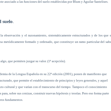
te asociado a las funciones del suelo establecidas por Blum y Aguilar Santelises.
l suelo
.
a observación y el razonamiento, sistemáticamente estructurados y de los que 
ina metódicamente formado y ordenado, que constituye un ramo particular del sab
algo, que permiten juzgar su valor.
(1ª acepción).
cademia de la Lengua Española en su 22ª edición (2001), ponen de manifiesto que
ructurado, que permite el establecimiento de principios y leyes generales, y aquel
exto cultural y que varían con el transcurso del tiempo. Tampoco el conocimiento
 para, sobre sus cenizas, construir nuevas hipótesis y teorías. Pero eso forma parte
eros fundamentos.