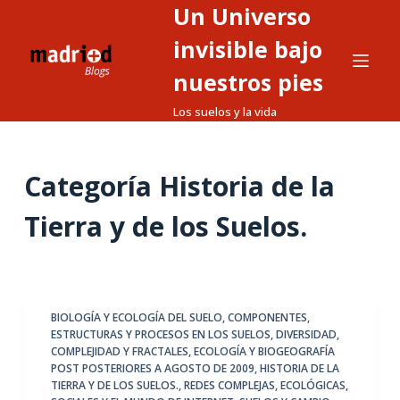
Un Universo
S
a
invisible bajo
l
nuestros pies
t
Los suelos y la vida
a
r
a
Categoría
Historia de la
l
c
Tierra y de los Suelos.
o
n
t
e
BIOLOGÍA Y ECOLOGÍA DEL SUELO
,
COMPONENTES,
n
ESTRUCTURAS Y PROCESOS EN LOS SUELOS
,
DIVERSIDAD,
i
COMPLEJIDAD Y FRACTALES
,
ECOLOGÍA Y BIOGEOGRAFÍA
d
POST POSTERIORES A AGOSTO DE 2009
,
HISTORIA DE LA
TIERRA Y DE LOS SUELOS.
,
REDES COMPLEJAS, ECOLÓGICAS,
o