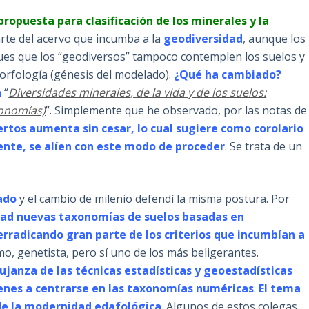
ropuesta para clasificación de los minerales y la
arte del acervo que incumba a la
geodiversidad
, aunque los
ues que los “geodiversos” tampoco contemplen los suelos y
orfología (génesis del modelado).
¿Qué ha cambiado?
a
“
Diversidades minerales, de la vida y de los suelos:
xonomías)
”. Simplemente que he observado, por las notas de
pertos aumenta sin cesar, lo cual sugiere como corolario
ente, se alíen con este modo de proceder
. Se trata de un
sado
y el cambio de milenio defendí la misma postura. Por
dad nuevas taxonomías de suelos basadas en
erradicando gran parte de los criterios que incumbían a
mo, genetista, pero sí uno de los más beligerantes.
pujanza de las técnicas estadísticas y geoestadísticas
enes a centrarse en las taxonomías numéricas
.
El tema
e la modernidad edafológica
. Algunos de estos colegas