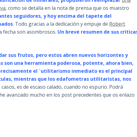
lasificación de minerales, propusieron reemplazar
una
iva
, como se detalla en la nota de prensa que os muestro
antes seguidores, y hoy encima del tapete del
mados
. Todo gracias a la dedicación y empuje de
Robert
la fecha son asombrosos.
Un breve resumen de sus crítica
dar sus frutos, pero estos abren nuevos horizontes y
as son una herramienta poderosa, potente, ahora bien,
recisamente el ´utilitarismo inmediato es el principal
ulas, mientras que los edafometras utilitaristas, nos
 casos, es de escaso calado, cuando no espurio. Podrá
a he avanzado mucho en los post precedentes que os enlazo