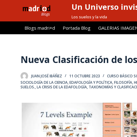
Un Universo invis
S
a
Los suelos y la vida
l
Blogs madri+d
Portada Blog
GALERIAS IMAGE
t
a
r
a
Nueva Clasificación de l
l
c
JUAN JOSÉ IBÁÑEZ
11 OCTUBRE 2023
CURSO BÁSICO S
o
SOCIOLOGÍA DE LA CIENCIA
,
EDAFOLOGÍA Y POLÍTICA
,
FILOSOFÍA, 
n
SUELOS.
,
LA CRISIS DE LA EDAFOLOGÍA
,
TAXONOMÍAS Y CLASIFICAC
t
e
n
i
d
o