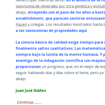
Reitero que, mientras tanto,
en el ámbito de la c
taxonomía de minerales por otra genética y evolut
abajo
,
atrayendo con el paso de los años a bast
establishment, que parecen sentirse
entusias
Hazen
y colegas. Los resultados mostrados hasta 
a las taxonomías de propiedades aquí
.
La ciencia básica de calidad exige tiempo para 
finalmente saltos cualitativos. Las matemátic
siempre bajo la tutela de la mente humana. Y p
enemigo de la indagación científica con mayúsc
proporcionan
un progreso, que, en el mejor de los
seguir hablando días y días sobre el tema, pero y
abajo.
Juan José Ibáñez
Continúa………