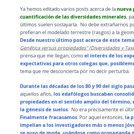
Ya hemos editado varios posts acerca de la
nueva p
cuantificación de las diversidades minerales
, p
últimos suelen soslayarla. No debe extrañarnos p
prefieran el modelado terrestre (rasgos) a la geom
Desde nuestro último post acerca de este tem
Genética versus propiedades” (Diversidades y Ta
prensa que me llegan, como
el interés de los ex
expectativas para otros colegas que, posiblem
tema que me desconcierta por no decir perturba.
Durante las décadas de los 80 y 90 del siglo pa
aquellos años,
los edafólogos buscaban consoli
propiedades en el sentido amplio del término, 
la génesis de suelos
. No era precisamente el últi
Finalmente fracasamos
. Por aquel entonces,
la 
impelían a los investigadores más o menos jóv
se puso de moda, usándose como propaganda d