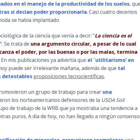
uados en el manejo de la productividad de los suelos
, qu
ras si decían poder proporcionarla
. Casi cuatro decenios
-moda se había implantado.
ológica de la ciencia que venía a decir: “
La ciencia es el
o
”. Se trata de
una argumento circular, a pesar de lo cual
lcanza el poder, por las buenas o por las malas, termina
. En mis publicaciones ya advertía qu
e
el ´utilitarismo’ en
il hoy puede ser irrelevante mañana, además de que
tal
as detestables
proposiciones tecnocientíficas
.
O promovieron un grupo de trabajo para crear
una
entaron los norteamericanos defensores de la
USDA Soil
rupo de trabajo de la WRB que ya mostraba una tendencia a
tras puros. A día de hoy, no han llegado a ningún consenso