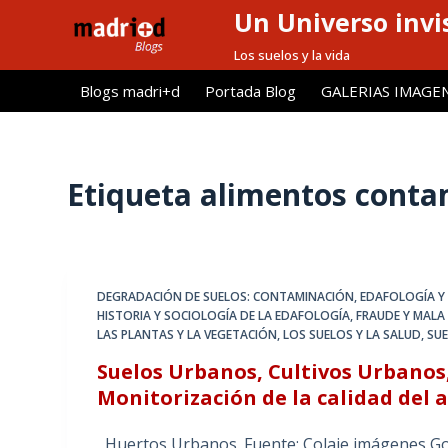
Un Universo invis
S
a
Los suelos y la vida
l
Blogs madri+d
Portada Blog
GALERIAS IMAGE
t
a
r
a
Etiqueta
alimentos conta
l
c
o
n
DEGRADACIÓN DE SUELOS: CONTAMINACIÓN
,
EDAFOLOGÍA Y 
t
HISTORIA Y SOCIOLOGÍA DE LA EDAFOLOGÍA
,
FRAUDE Y MALA 
e
LAS PLANTAS Y LA VEGETACIÓN
,
LOS SUELOS Y LA SALUD
,
SUE
n
Suelos Urbanos, Cultivos Urbanos
i
Monitorización de la calidad del a
d
o
Huertos Urbanos. Fuente: Colaje imágenes Goo