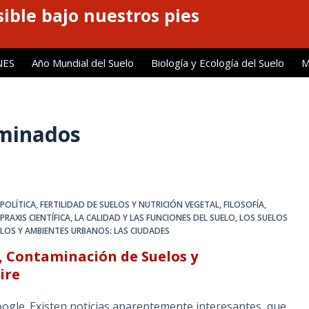
ible bajo nuestros pies
NES
Año Mundial del Suelo
Biología y Ecología del Suelo
M
minados
POLÍTICA
,
FERTILIDAD DE SUELOS Y NUTRICIÓN VEGETAL
,
FILOSOFÍA,
PRAXIS CIENTÍFICA
,
LA CALIDAD Y LAS FUNCIONES DEL SUELO
,
LOS SUELOS
LOS Y AMBIENTES URBANOS: LAS CIUDADES
, Contaminación de Suelos y
ire
gle. Existen noticias aparentemente interesantes, que