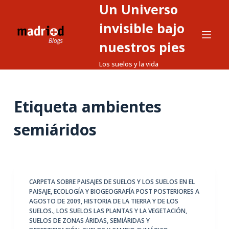
Un Universo
S
a
invisible bajo
l
nuestros pies
t
Los suelos y la vida
a
r
a
Etiqueta
ambientes
l
c
semiáridos
o
n
t
e
CARPETA SOBRE PAISAJES DE SUELOS Y LOS SUELOS EN EL
n
PAISAJE
,
ECOLOGÍA Y BIOGEOGRAFÍA POST POSTERIORES A
i
AGOSTO DE 2009
,
HISTORIA DE LA TIERRA Y DE LOS
d
SUELOS.
,
LOS SUELOS LAS PLANTAS Y LA VEGETACIÓN
,
SUELOS DE ZONAS ÁRIDAS, SEMIÁRIDAS Y
o