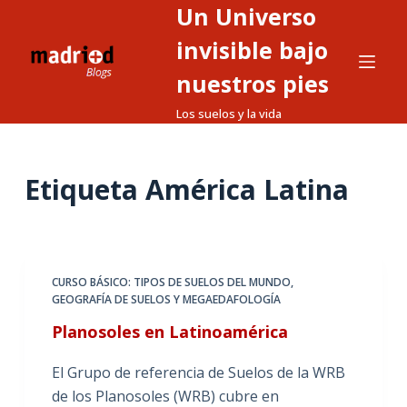
Un Universo
S
a
invisible bajo
l
nuestros pies
t
Los suelos y la vida
a
r
a
Etiqueta
América Latina
l
c
o
n
t
CURSO BÁSICO: TIPOS DE SUELOS DEL MUNDO
,
GEOGRAFÍA DE SUELOS Y MEGAEDAFOLOGÍA
e
n
Planosoles en Latinoamérica
i
El Grupo de referencia de Suelos de la WRB
d
de los Planosoles (WRB) cubre en
o