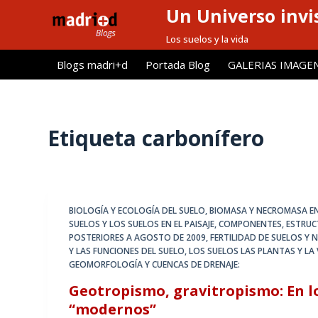
Un Universo invis
S
a
Los suelos y la vida
l
Blogs madri+d
Portada Blog
GALERIAS IMAGE
t
a
r
a
Etiqueta
carbonífero
l
c
o
n
BIOLOGÍA Y ECOLOGÍA DEL SUELO
,
BIOMASA Y NECROMASA EN
t
SUELOS Y LOS SUELOS EN EL PAISAJE
,
COMPONENTES, ESTRUCT
e
POSTERIORES A AGOSTO DE 2009
,
FERTILIDAD DE SUELOS Y 
Y LAS FUNCIONES DEL SUELO
,
LOS SUELOS LAS PLANTAS Y LA
n
GEOMORFOLOGÍA Y CUENCAS DE DRENAJE:
i
Geotropismo, gravitropismo: En lo
d
“modernos”
o