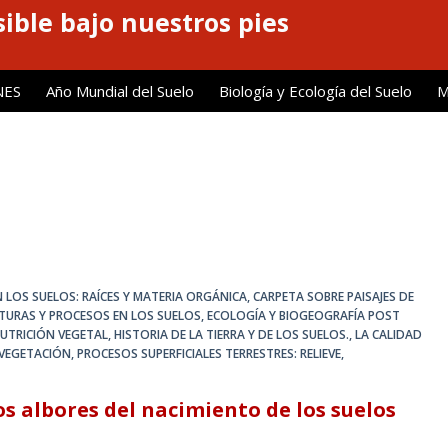
ible bajo nuestros pies
NES
Año Mundial del Suelo
Biología y Ecología del Suelo
M
 LOS SUELOS: RAÍCES Y MATERIA ORGÁNICA
,
CARPETA SOBRE PAISAJES DE
URAS Y PROCESOS EN LOS SUELOS
,
ECOLOGÍA Y BIOGEOGRAFÍA POST
NUTRICIÓN VEGETAL
,
HISTORIA DE LA TIERRA Y DE LOS SUELOS.
,
LA CALIDAD
 VEGETACIÓN
,
PROCESOS SUPERFICIALES TERRESTRES: RELIEVE,
s albores del nacimiento de los suelos