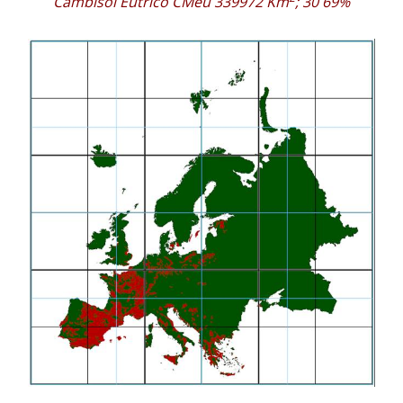
Cambisol Eútrico CMeu 339972 Km
; 30 69%