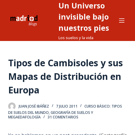
Un Universo
S
a
invisible bajo
l
nuestros pies
t
Los suelos y la vida
a
r
a
Tipos de Cambisoles y sus
l
c
Mapas de Distribución en
o
n
Europa
t
e
JUAN JOSÉ IBÁÑEZ
7 JULIO 2011
CURSO BÁSICO: TIPOS
n
DE SUELOS DEL MUNDO
,
GEOGRAFÍA DE SUELOS Y
i
MEGAEDAFOLOGÍA
31 COMENTARIOS
d
o