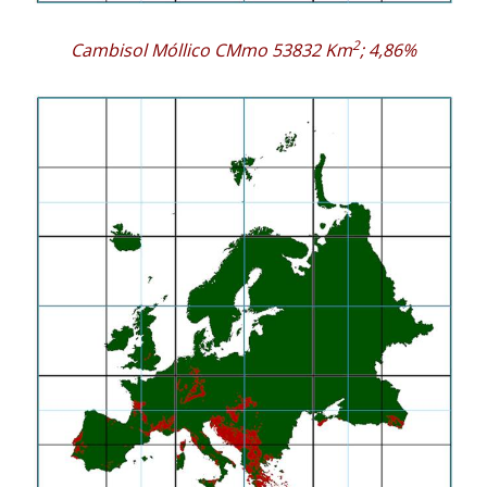
2
Cambisol Móllico CMmo 53832 Km
; 4,86%