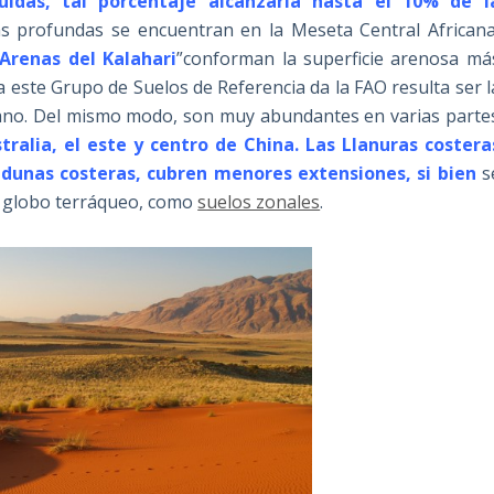
uidas, tal porcentaje alcanzaría hasta el 10% de l
as profundas se encuentran en la Meseta Central Africana
Arenas del Kalahari
”conforman la superficie arenosa má
 este Grupo de Suelos de Referencia da la FAO resulta ser l
icano. Del mismo modo, son muy abundantes en varias parte
tralia, el este y centro de China. Las Llanuras costera
 dunas costeras, cubren menores extensiones, si bien
s
el globo terráqueo, como
suelos zonales
.