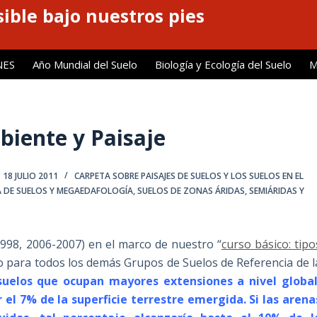
ible bajo nuestros pies
NES
Año Mundial del Suelo
Biología y Ecología del Suelo
M
biente y Paisaje
18 JULIO 2011
CARPETA SOBRE PAISAJES DE SUELOS Y LOS SUELOS EN EL
 DE SUELOS Y MEGAEDAFOLOGÍA
,
SUELOS DE ZONAS ÁRIDAS, SEMIÁRIDAS Y
98, 2006-2007) en el marco de nuestro “
curso básico: tipo
o para todos los demás Grupos de Suelos de Referencia de l
suelos que ocupan mayores extensiones a nivel global
r el 7% de la superficie terrestre emergida. Si las arena