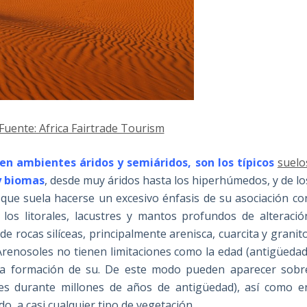
 Fuente: Africa Fairtrade Tourism
 en ambientes áridos y semiáridos, son los típicos
suelo
y biomas
, desde muy áridos hasta los hiperhúmedos, y de lo
 que suela hacerse un excesivo énfasis de su asociación co
 los litorales, lacustres y mantos profundos de alteració
 rocas silíceas, principalmente arenisca, cuarcita y granito
s Arenosoles no tienen limitaciones como la edad (antigüedad
 la formación de su. De este modo pueden aparecer sobr
bles durante millones de años de antigüedad), así como e
o, a casi cualquier tipo de vegetación.