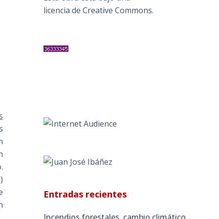
licencia de Creative Commons
.
s
s
n
n
.
)
e
Entradas recientes
n
Incendios forestales, cambio climático