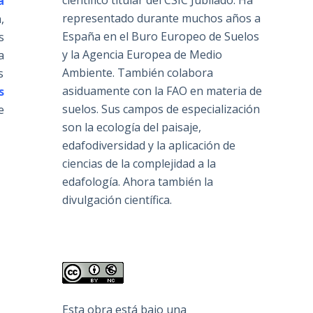
científico titular del CSIC Jubilado. Ha
a
representado durante muchos años a
,
España en el Buro Europeo de Suelos
s
y la Agencia Europea de Medio
a
Ambiente. También colabora
s
asiduamente con la FAO en materia de
s
suelos. Sus campos de especialización
e
son la ecología del paisaje,
edafodiversidad y la aplicación de
ciencias de la complejidad a la
edafología. Ahora también la
divulgación científica.
Esta obra está bajo una