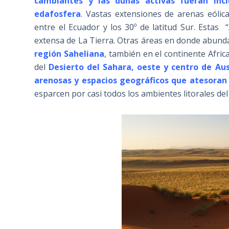
cambiantes y las dunas activas fueran incl
edafosfera
. Vastas extensiones de arenas eólic
entre el Ecuador y los 30º de latitud Sur. Estas “
extensa de La Tierra. Otras áreas en donde abunda
región Saheliana
, también en el continente Afr
del
Desierto del Sahara, oeste y centro de Aus
arenosas y espacios geográficos que atesoran
esparcen por casi todos los ambientes litorales d