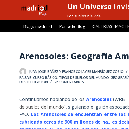
Un Universo invis
S
a
Los suelos y la vida
l
Blogs madri+d
Portada Blog
GALERIAS IMAGE
t
a
r
a
Arenosoles: Geografía Am
l
c
JUAN JOSE IBÁÑEZ Y FRANCISCO JAVIER MANRÍQUEZ COSIO
o
PAISAJE
,
CURSO BÁSICO: TIPOS DE SUELOS DEL MUNDO
,
GEOGRAFÍA
n
DESERTIFICACIÓN
26 COMENTARIOS
t
e
Continuamos hablando de los
Arenosoles
(WRB 19
n
de suelos del mundo
”, siguiendo el guión esbozad
i
FAO.
Los Arenosoles se encuentran entre los 
d
cubriendo cerca de 900 millones de ha., es deci
o