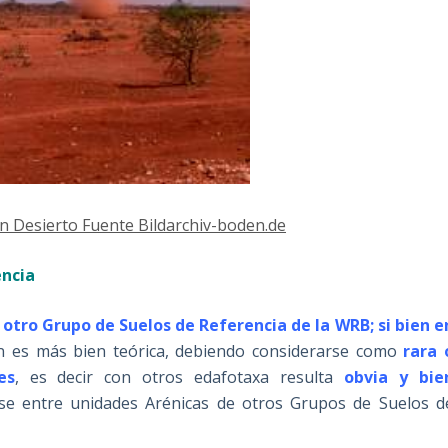
n Desierto Fuente Bildarchiv-boden.de
encia
 otro Grupo de Suelos de Referencia de la WRB; si bien e
ón es más bien teórica, debiendo considerarse como
rara 
es
, es decir con otros edafotaxa resulta
obvia y bie
rse entre unidades Arénicas de otros Grupos de Suelos d