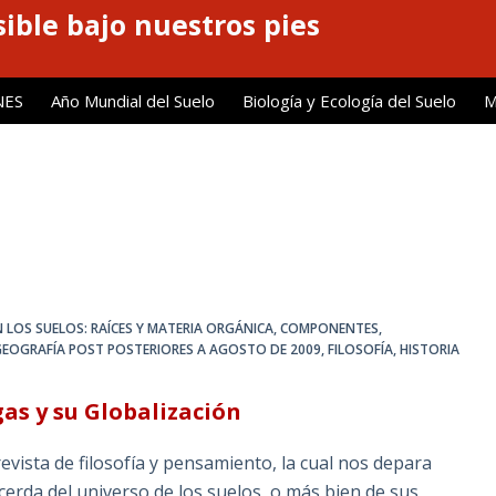
ible bajo nuestros pies
NES
Año Mundial del Suelo
Biología y Ecología del Suelo
M
 LOS SUELOS: RAÍCES Y MATERIA ORGÁNICA
,
COMPONENTES,
GEOGRAFÍA POST POSTERIORES A AGOSTO DE 2009
,
FILOSOFÍA, HISTORIA
gas y su Globalización
vista de filosofía y pensamiento, la cual nos depara
erda del universo de los suelos, o más bien de sus