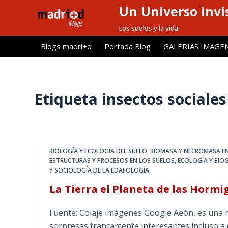
Un Universo invis
S
a
Los suelos y la vida
l
Blogs madri+d
Portada Blog
GALERIAS IMAGE
t
a
r
a
Etiqueta
insectos sociales
l
c
o
n
BIOLOGÍA Y ECOLOGÍA DEL SUELO
,
BIOMASA Y NECROMASA EN
t
ESTRUCTURAS Y PROCESOS EN LOS SUELOS
,
ECOLOGÍA Y BIO
e
Y SOCIOLOGÍA DE LA EDAFOLOGÍA
n
La Tierra el Planeta de las Hormi
i
d
Fuente: Colaje imágenes Google Aeón, es una re
o
sorpresas francamente interesantes incluso a c