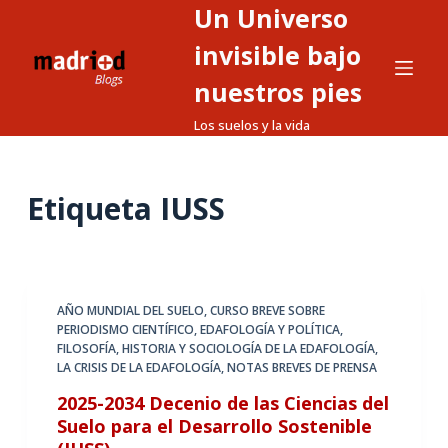
Un Universo
S
a
invisible bajo
l
nuestros pies
t
Los suelos y la vida
a
r
a
Etiqueta
IUSS
l
c
o
n
t
AÑO MUNDIAL DEL SUELO
,
CURSO BREVE SOBRE
PERIODISMO CIENTÍFICO
,
EDAFOLOGÍA Y POLÍTICA
,
e
FILOSOFÍA, HISTORIA Y SOCIOLOGÍA DE LA EDAFOLOGÍA
,
n
LA CRISIS DE LA EDAFOLOGÍA
,
NOTAS BREVES DE PRENSA
i
2025-2034 Decenio de las Ciencias del
d
Suelo para el Desarrollo Sostenible
o