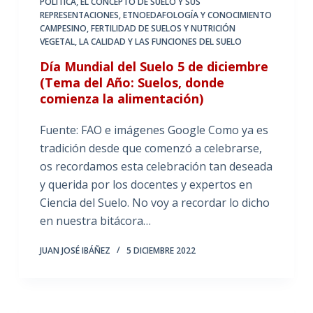
POLÍTICA
,
EL CONCEPTO DE SUELO Y SUS
REPRESENTACIONES
,
ETNOEDAFOLOGÍA Y CONOCIMIENTO
CAMPESINO
,
FERTILIDAD DE SUELOS Y NUTRICIÓN
VEGETAL
,
LA CALIDAD Y LAS FUNCIONES DEL SUELO
Día Mundial del Suelo 5 de diciembre
(Tema del Año: Suelos, donde
comienza la alimentación)
Fuente: FAO e imágenes Google Como ya es
tradición desde que comenzó a celebrarse,
os recordamos esta celebración tan deseada
y querida por los docentes y expertos en
Ciencia del Suelo. No voy a recordar lo dicho
en nuestra bitácora…
JUAN JOSÉ IBÁÑEZ
5 DICIEMBRE 2022