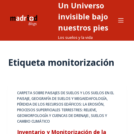
Un Universo
S
a
invisible bajo
l
nuestros pies
t
Los suelos y la vida
a
r
a
Etiqueta
monitorización
l
c
o
n
t
CARPETA SOBRE PAISAJES DE SUELOS Y LOS SUELOS EN EL
PAISAJE
,
GEOGRAFÍA DE SUELOS Y MEGAEDAFOLOGÍA
,
e
PÉRDIDA DE LOS RECURSOS EDÁFICOS: LA EROSIÓN
,
n
PROCESOS SUPERFICIALES TERRESTRES: RELIEVE,
i
GEOMORFOLOGÍA Y CUENCAS DE DRENAJE:
,
SUELOS Y
CAMBIO CLIMÁTICO
d
o
Inventario y Monitorización de la