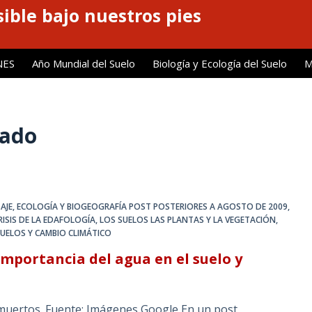
ible bajo nuestros pies
NES
Año Mundial del Suelo
Biología y Ecología del Suelo
M
lado
AJE
,
ECOLOGÍA Y BIOGEOGRAFÍA POST POSTERIORES A AGOSTO DE 2009
,
RISIS DE LA EDAFOLOGÍA
,
LOS SUELOS LAS PLANTAS Y LA VEGETACIÓN
,
UELOS Y CAMBIO CLIMÁTICO
importancia del agua en el suelo y
 muertos. Fuente: Imágenes Google En un post