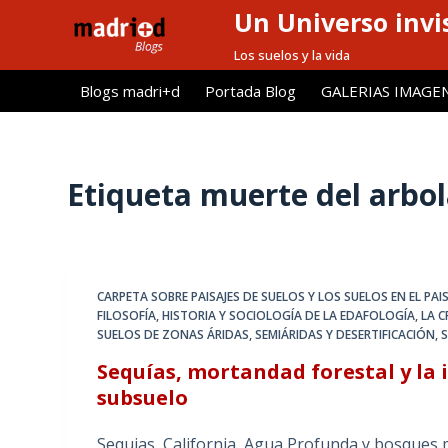
Un Universo invis
S
a
Los suelos y la vida
l
Blogs madri+d
Portada Blog
GALERIAS IMAGE
t
a
r
a
Etiqueta
muerte del arbo
l
c
o
n
CARPETA SOBRE PAISAJES DE SUELOS Y LOS SUELOS EN EL PAIS
t
FILOSOFÍA, HISTORIA Y SOCIOLOGÍA DE LA EDAFOLOGÍA
,
LA C
e
SUELOS DE ZONAS ÁRIDAS, SEMIÁRIDAS Y DESERTIFICACIÓN
,
S
n
Sequías, mortandad forestal y la 
i
subsuelo
d
o
Sequias, California, Agua Profunda y bosques