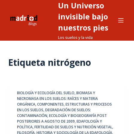
Un Universo
S
a
invisible bajo
l
nuestros pies
t
Los suelos y la vida
a
r
a
Etiqueta
nitrógeno
l
c
o
n
t
BIOLOGÍA Y ECOLOGÍA DEL SUELO
,
BIOMASA Y
NECROMASA EN LOS SUELOS: RAÍCES Y MATERIA
e
ORGÁNICA
,
COMPONENTES, ESTRUCTURAS Y PROCESOS
n
EN LOS SUELOS
,
DEGRADACIÓN DE SUELOS:
i
CONTAMINACIÓN
,
ECOLOGÍA Y BIOGEOGRAFÍA POST
POSTERIORES A AGOSTO DE 2009
,
EDAFOLOGÍA Y
d
POLÍTICA
,
FERTILIDAD DE SUELOS Y NUTRICIÓN VEGETAL
,
o
FILOSOFÍA, HISTORIA Y SOCIOLOGÍA DE LA EDAFOLOGÍA
,