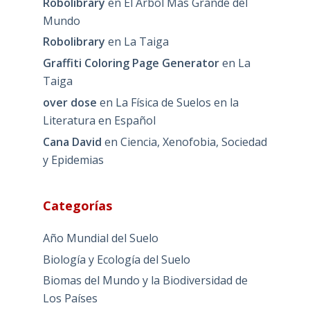
Robolibrary
en
El Árbol Más Grande del
Mundo
Robolibrary
en
La Taiga
Graffiti Coloring Page Generator
en
La
Taiga
over dose
en
La Física de Suelos en la
Literatura en Español
Cana David
en
Ciencia, Xenofobia, Sociedad
y Epidemias
Categorías
Año Mundial del Suelo
Biología y Ecología del Suelo
Biomas del Mundo y la Biodiversidad de
Los Países