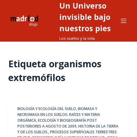
Un Universo
S
a
invisible bajo
l
nuestros pies
t
Los suelos y la vida
a
r
a
Etiqueta
organismos
l
c
extremófilos
o
n
t
e
BIOLOGÍA Y ECOLOGÍA DEL SUELO
,
BIOMASA Y
n
NECROMASA EN LOS SUELOS: RAÍCES Y MATERIA
i
ORGÁNICA
,
ECOLOGÍA Y BIOGEOGRAFÍA POST
d
POSTERIORES A AGOSTO DE 2009
,
HISTORIA DE LA TIERRA
Y DE LOS SUELOS.
,
PROCESOS SUPERFICIALES TERRESTRES:
o