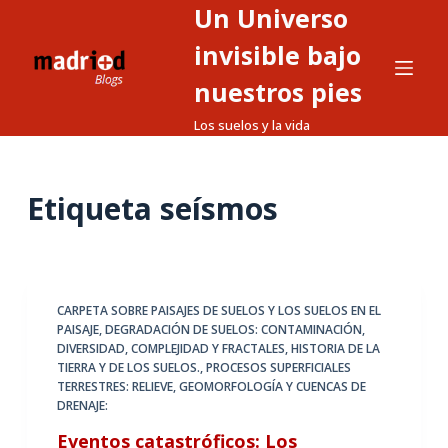
Un Universo
S
a
invisible bajo
l
nuestros pies
t
Los suelos y la vida
a
r
a
Etiqueta
seísmos
l
c
o
n
t
CARPETA SOBRE PAISAJES DE SUELOS Y LOS SUELOS EN EL
PAISAJE
,
DEGRADACIÓN DE SUELOS: CONTAMINACIÓN
,
e
DIVERSIDAD, COMPLEJIDAD Y FRACTALES
,
HISTORIA DE LA
n
TIERRA Y DE LOS SUELOS.
,
PROCESOS SUPERFICIALES
i
TERRESTRES: RELIEVE, GEOMORFOLOGÍA Y CUENCAS DE
DRENAJE:
d
o
Eventos catastróficos: Los