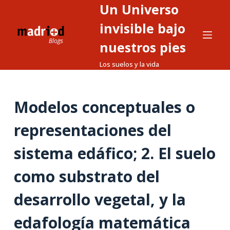
Un Universo
S
a
invisible bajo
l
nuestros pies
t
Los suelos y la vida
a
r
a
Modelos conceptuales o
l
c
representaciones del
o
n
sistema edáfico; 2. El suelo
t
como substrato del
e
n
desarrollo vegetal, y la
i
d
edafología matemática
o