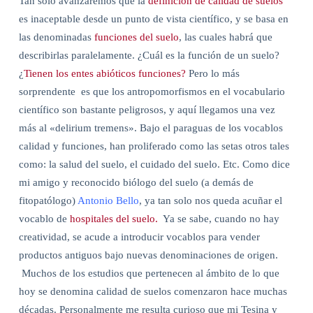
Tan solo avanzaremos que la
definición de calidad de suelos
es inaceptable desde un punto de vista científico, y se basa en
las denominadas
funciones del suelo
, las cuales habrá que
describirlas paralelamente. ¿Cuál es la función de un suelo?
¿
Tienen los entes abióticos funciones?
Pero lo más
sorprendente
es que los antropomorfismos en el vocabulario
científico son bastante peligrosos, y aquí llegamos una vez
más al «delirium tremens». Bajo el paraguas de los vocablos
calidad y funciones, han proliferado como las setas otros tales
como: la salud del suelo, el cuidado del suelo. Etc. Como dice
mi amigo y reconocido biólogo del suelo (a demás de
fitopatólogo)
Antonio Bello
, ya tan solo nos queda acuñar el
vocablo de
hospitales del suelo.
Ya se sabe, cuando no hay
creatividad, se acude a introducir vocablos para vender
productos antiguos bajo nuevas denominaciones de origen.
Muchos de los estudios que pertenecen al ámbito de lo que
hoy se denomina calidad de suelos comenzaron hace muchas
décadas. Personalmente me resulta curioso que mi Tesina y