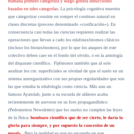
humana primero categoriza y luego genera inducciones
basadas en tales categorías
. La psicología cognitiva muestra
que categorizar consiste en romper el continuo natural en
clases discretas (proceso denominado «cosificación»). En
consecuencia casi todas las ciencias requieren realizar las
operaciones que llevan a cado los edafotaxónomos clásicos
(incluso los biotaxónomos), por lo que los ataques de este
colectivo deben caer en el fondo del olvido, o en la antología
del disparate científico.
Fijémonos también que al solo
analizar los cm. superficiales se olvidad de que el suelo en un
sistema autorganizativo con sus propias regularidades que son
las que estudia la edafología como ciencia. Más aun un
famoso Ayatolah, junto a su escuela de aláteres acaba
recientemente de aseverar en su foro propagandístico
(Pedometron Newsletter) que los suelos no cumplen las leyes
de la física:
bombazo científico que de ser cierto, le daría la
gloria para siempre, y por supuesto la concesión de un
novel».
Pero la realidad es que no recuerdo en que