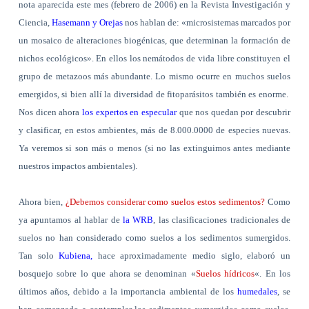
nota aparecida este mes (febrero de 2006) en la Revista Investigación y
Ciencia,
Hasemann y Orejas
nos hablan de: «microsistemas marcados por
un mosaico de alteraciones biogénicas, que determinan la formación de
nichos ecológicos». En ellos los nemátodos de vida libre constituyen el
grupo de metazoos más abundante. Lo mismo ocurre en muchos suelos
emergidos, si bien allí la diversidad de fitoparásitos también es enorme.
Nos dicen ahora
los expertos en especular
que nos quedan por descubrir
y clasificar, en estos ambientes, más de 8.000.0000 de especies nuevas.
Ya veremos si son más o menos (si no las extinguimos antes mediante
nuestros impactos ambientales).
Ahora bien,
¿Debemos considerar como suelos estos sedimentos?
Como
ya apuntamos al hablar de
la WRB
, las clasificaciones tradicionales de
suelos no han considerado como suelos a los sedimentos sumergidos.
Tan solo
Kubiena,
hace aproximadamente medio siglo, elaboró un
bosquejo sobre lo que ahora se denominan «
Suelos hídricos
«. En los
últimos años, debido a la importancia ambiental de los
humedales
, se