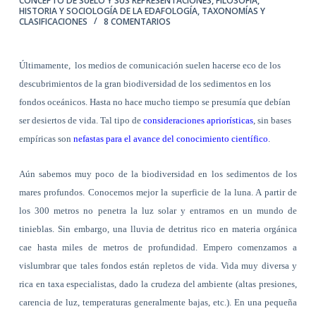
CONCEPTO DE SUELO Y SUS REPRESENTACIONES
,
FILOSOFÍA,
HISTORIA Y SOCIOLOGÍA DE LA EDAFOLOGÍA
,
TAXONOMÍAS Y
CLASIFICACIONES
8 COMENTARIOS
Últimamente,
los medios de comunicación suelen hacerse eco de los
descubrimientos de la gran biodiversidad de los sedimentos en los
fondos oceánicos. Hasta no hace mucho tiempo se presumía que debían
ser desiertos de vida. Tal tipo de
consideraciones apriorísticas
, sin bases
empíricas son
nefastas para el avance del conocimiento científico
.
Aún sabemos muy poco de la biodiversidad en los sedimentos de los
mares profundos. Conocemos mejor la superficie de la luna. A partir de
los 300 metros no penetra la luz solar y entramos en un mundo de
tinieblas. Sin embargo, una lluvia de detritus rico en materia orgánica
cae hasta miles de metros de profundidad. Empero comenzamos a
vislumbrar que tales fondos están repletos de vida. Vida muy diversa y
rica en taxa especialistas, dado la crudeza del ambiente (altas presiones,
carencia de luz, temperaturas generalmente bajas, etc.). En una pequeña