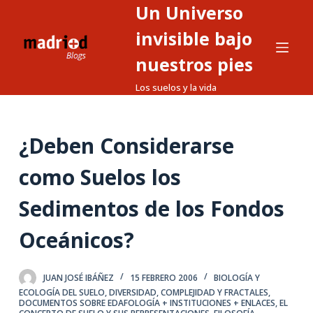
Un Universo
S
a
invisible bajo
l
nuestros pies
t
Los suelos y la vida
a
r
a
¿Deben Considerarse
l
c
como Suelos los
o
n
Sedimentos de los Fondos
t
Oceánicos?
e
n
i
JUAN JOSÉ IBÁÑEZ
15 FEBRERO 2006
BIOLOGÍA Y
d
ECOLOGÍA DEL SUELO
,
DIVERSIDAD, COMPLEJIDAD Y FRACTALES
,
DOCUMENTOS SOBRE EDAFOLOGÍA + INSTITUCIONES + ENLACES
,
EL
o