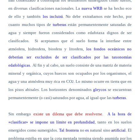
han comenzado a contemplar los sedimentos sumergidos como suelos,
en diversas clasificaciones nacionales. La
nueva WRB
se ha hecho eco
de ello y también
los incluirá
. No debe extrañarnos este hecho, por
cuanto muchos tipos de
turberas
están permanentemente saturadas de
agua y siempre fueron considerados como edafotaxa dignos de ser
clasificados.
Si aceptamos que el suelo forma la interfase entre
atmósfera, hidrosfera, biosfera y litosfera,
los fondos oceánicos no
deberían ser excluidos de ser clasificados por las taxonomías
edafológicas
.
Al fin y al cabo, un suelo consiste de una matriz de materia
mineral y orgánica, cuyos huecos son ocupados por los organismos, el
agua y una atmósfera muy rica en CO
. Lo mismo ocurre en tierra que en
2
los pisos abisales. Los horizontes denominados
gleycos
se encuentran
permanentemente (o casi) saturados por agua, al igual que las
turberas
.
Sin embargo
existe un dilema que debe resolverse
.
A la hora de
«clasificar» se impone un límite en profundidad
, tanto en los suelos
emergidos como sumergidos.
Tal frontera
no
es
natural sino
artificial
. El
problema estriba en que la cota mentada termina siendo asumida por los