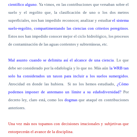
científico alguno
. Ya vimos, en las contribuciones que versaban sobre el
suelo y el regolito que, la clasificación de uno o los dos metros
superficiales, nos han impedido reconocer, analizar y estudiar
el sistema
suelo-regolito
,
compartimentando las ciencias con criterios peregrinos
.
Estos nos han impedido conocer mejor el ciclo hidrológico, los procesos
de contaminación de las aguas corrientes y subterráneas, etc.
Mal asunto cuando se delimita así el alcance de una ciencia
. Lo que
debe ser considerado por la edafología y lo que no. Más aún
la WRB tan
solo ha considerados un taxon para incluir a los suelos sumergidos
.
Atrocidad en donde las hubiera.
Si no los hemos estudiado,
¿Cómo
podemos imponer de antemano un límite a su edafodiversidad?
Por
decreto ley, claro está, como los
dogmas
que ataqué en contribuciones
anteriores
.
Una vez más nos topamos con decisiones irracionales y subjetivas que
entorpecerán el avance de la disciplina
.