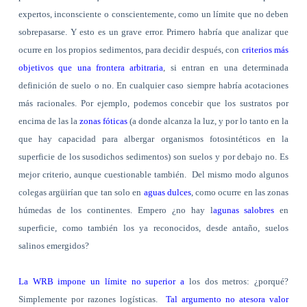
expertos, inconsciente o conscientemente, como un límite que no deben
sobrepasarse. Y esto es un grave error. Primero habría que analizar que
ocurre en los propios sedimentos, para decidir después, con
criterios más
objetivos que una frontera arbitraria
, si entran en una determinada
definición de suelo o no. En cualquier caso siempre habría acotaciones
más racionales. Por ejemplo, podemos concebir que los sustratos por
encima de las la
zonas fóticas
(a donde alcanza la luz, y por lo tanto en la
que hay capacidad para albergar organismos fotosintéticos en la
superficie de los susodichos sedimentos) son suelos y por debajo no. Es
mejor criterio, aunque cuestionable también.
Del mismo modo algunos
colegas argüirían que tan solo en
aguas dulces
, como ocurre en las zonas
húmedas de los continentes. Empero ¿no hay l
agunas salobres
en
superficie, como también los ya reconocidos, desde antaño, suelos
salinos emergidos?
La WRB impone un límite no superior a
los dos metros: ¿porqué?
Simplemente por razones logísticas.
Tal argumento no atesora valor