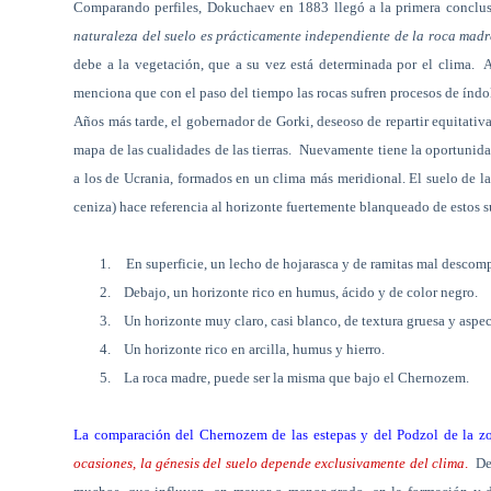
Comparando perfiles, Dokuchaev en 1883 llegó a la primera conclus
naturaleza del suelo es prácticamente independiente de la roca mad
debe a la vegetación, que a su vez está determinada por el clima.
A
menciona que con el paso del tiempo las rocas sufren procesos de índol
Años más tarde, el gobernador de Gorki, deseoso de repartir equitativa
mapa de las cualidades de las tierras.
Nuevamente tiene la oportunida
a los de Ucrania, formados en un clima más meridional. El suelo de 
ceniza) hace referencia al horizonte fuertemente blanqueado de estos s
1.
En superficie, un lecho de hojarasca y de ramitas mal descom
2.
Debajo, un horizonte rico en humus, ácido y de color negro.
3.
Un horizonte muy claro, casi blanco, de textura gruesa y aspec
4.
Un horizonte rico en arcilla, humus y hierro.
5.
La roca madre, puede ser la misma que bajo el Chernozem.
La comparación del Chernozem de las estepas y del Podzol de la zon
ocasiones, la génesis del suelo depende exclusivamente del clima
.
De