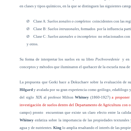
en clases y tipos químicos, en la que se distinguen las siguientes cate
Ø
Clase A:
Suelos zonales o completos
coincidentes con las reg
Ø
Clase B:
Suelos intrazonales,
formados
por la influencia part
Ø
Clase C:
Suelos azonales o incompletos
no relacionados con l
y otros.
Su forma de interpretar los suelos en su libro
Pochvovedenie
y en 
conceptos y métodos que iluminaron el quehacer de la escuela rusa de
La propuesta que Gorki hace a Dokuchaev sobre la evaluación de sue
Hilgard
y avalada por su gran experiencia como geólogo, edafólogo 
del siglo XIX al profesor Milton
Whitney
(1860-1927)
a proponer 
investigación de suelos dentro del Departamento de Agricultura con of
campo) pronto
encuentran que existe un claro efecto entre la calid
Whitney
enfatiza sobre la importancia de las propiedades texturales 
agua y de nutrientes.
King
lo amplia resaltando el interés de las propie