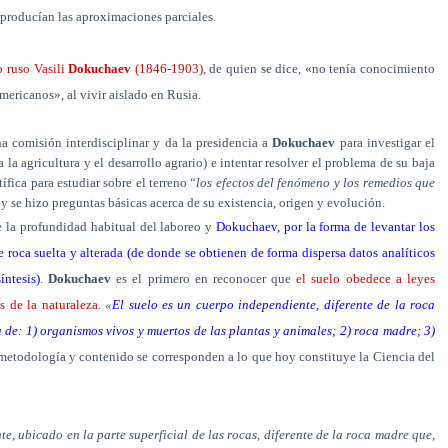
 producían las aproximaciones parciales.
o ruso Vasili
Dokuchaev
(1846-1903)
, de quien se dice, «no tenía conocimiento
mericanos», al vivir aislado en Rusia.
 comisión interdisciplinar y da la presidencia a
Dokuchaev
para investigar el
la agricultura y el desarrollo agrario) e intentar resolver el problema de su baja
fica para estudiar sobre el terreno “
los efectos del fenómeno y los remedios que
 y se hizo preguntas básicas acerca de su existencia, origen y evolución.
e la profundidad habitual del laboreo y
Dokuchaev, por la forma de levantar los
 roca suelta y alterada (de donde se obtienen de forma dispersa datos analíticos
íntesis)
.
Dokuchaev
es el primero en reconocer que
el suelo obedece a leyes
s de la naturaleza.
«
El suelo es un cuerpo independiente, diferente de la roca
de: 1) organismos vivos y muertos de las plantas y animales; 2) roca madre; 3)
metodología y contenido se corresponden a lo que hoy constituye la Ciencia del
, ubicado en la parte superficial de las rocas, diferente de la roca madre que,