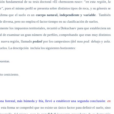
ión fundamental de su tesis doctoral «El chernozem ruso»: “
en esta región, la
re“
, pues el mismo perfil se presenta sobre distintos tipos de roca, y su génesis se
firma que el suelo es un
cuerpo natural, independiente y variable
.
También
e diversa, pero no emplea el factor tiempo en su clasificación de suelos.
mente los impuestos territoriales, recurrió a Dokuchaev para que estableciera un
d de examinar un gran número de perfiles, comprobando que eran muy distintos
la nueva región, llamado
podzol
por los campesinos (del ruso
pod
: debajo y
zola
.
uelos. La descripción
incluía los siguientes horizontes:
puestas.
to ceniciento.
a forestal, más húmeda y fría, llevó a establecer una segunda conclusión
:
en
 esta forma se comprobó que no existe un único factor para definir el suelo, sino