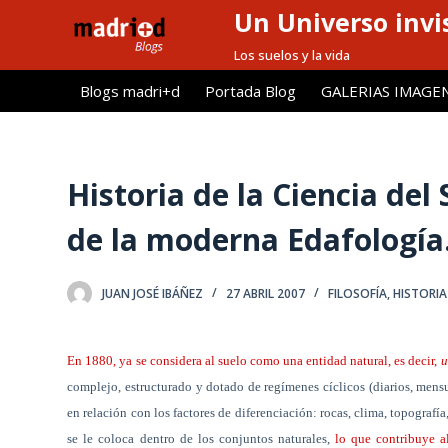
Un Universo invis
S
a
Los suelos y la vida
l
Blogs madri+d
Portada Blog
GALERIAS IMAGE
t
a
r
a
Historia de la Ciencia del
l
de la moderna Edafología
c
o
n
JUAN JOSÉ IBÁÑEZ
27 ABRIL 2007
FILOSOFÍA, HISTORI
t
e
n
En 1880, ya se considera al suelo como una entidad natural, es decir,
u
i
complejo, estructurado y dotado de regímenes cíclicos (diarios, mensu
d
en relación con los factores de diferenciación: rocas, clima, topografía
o
se le coloca dentro de los conjuntos naturales,
lo que contribuye al