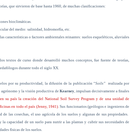
gorías, que sirvieron de base hasta 1960, de muchas clasificaciones:
iones bioclimáticas.
icular del medio: salinidad, hidromorfía, etc.
as características o factores ambientales reinantes: suelos esqueléticos, aluviales
los textos de curso donde desarrolló muchos conceptos, fue fuente de teorías,
 edafólogos durante todo el siglo XX.
los por su productividad, la difusión de la publicación “
Soils”
realizada por
y agrónomo y la visión productiva de
Kearney
, impulsan decisivamente a finales
en su país la creación del National Soil Survey Program y de una unidad de
icinas en todo el país (Jenny, 1941)
. Sus funcionarios (geólogos e ingenieros de
ad de las cosechas, el uso agrícola de los suelos y algunas de sus propiedades.
y la capacidad de un suelo para nutrir a las plantas y cubrir sus necesidades de
dades físicas de los suelos.