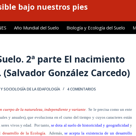
ible bajo nuestros pies
NES
Año Mundial del Suelo
Biología y Ecología del Suelo
M
 Suelo. 2ª parte El nacimiento
. (Salvador González Carcedo)
A Y SOCIOLOGÍA DE LA EDAFOLOGÍA
4 COMENTARIOS
n cuerpo de la naturaleza, independiente y variante
.
Se le precisa como un ente
ales y anuales), que evoluciona en el curso del tiempo y cuyos caracteres están
, seres vivos y edad.
Por tanto,
se dota al suelo de historicidad y geograficidad
y
 desarrollo de la Ecología.
Además,
se acepta la existencia de un desarrollo