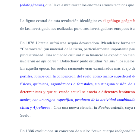
(edafogénesis)
, que lleva a minimizar los enormes errores técnicos que
La figura central de esta revolución ideológica es
el geólogo-geógraf
de las investigaciones realizadas por otros investigadores europeos ó a
En 1876 Ucrania sufrió una sequía devastadora.
Mendeleev
forma una
“Chernozem” (un material de la tierra, particularmente importante para 
productividad. Una sociedad cultural rusa financió la expedición cientí
hubieran de aplicarse”
. Dokuchaev pudo estudiar
“in situ”
los suelos
En aquella época, los suelos raramente eran examinados más abajo d
perfiles, rompe con la concepción del suelo como manto superficial de
físicos, químicos, agronómicos o forestales, sin ninguna visión de s
deterministas y que su estado actual se asocia a diferentes fenómeno
madre, con un origen específico, producto de la actividad combinada 
clima y 4) relieve»
.
Crea una nueva ciencia:
la Pochvovedenie
,
cuya 
Suelo.
En 1886 evoluciona su concepto de suelo:
“es un cuerpo independiente