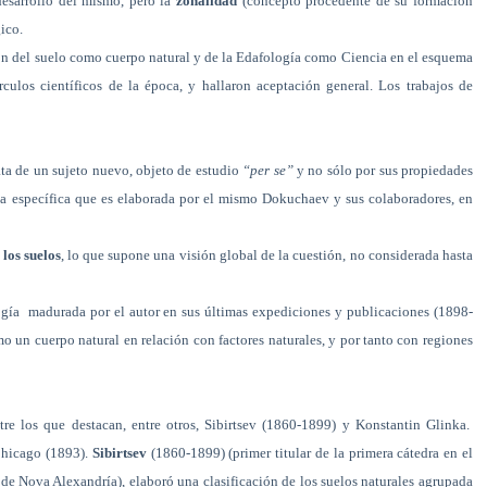
esarrollo del mismo, pero la
zonalidad
(concepto procedente de su formación
ico.
ón del suelo como cuerpo natural y de la Edafología como Ciencia en el esquema
rculos científicos de la época, y hallaron aceptación general. Los trabajos de
ata de un sujeto nuevo, objeto de estudio
“per se”
y no sólo por sus propiedades
a específica que es elaborada por el mismo Dokuchaev y sus colaboradores, en
los suelos
, lo que supone una visión global de la cuestión, no considerada hasta
ogía
madurada por el autor en sus últimas expediciones y publicaciones (1898-
o un cuerpo natural en relación con factores naturales, y por tanto con regiones
re los que destacan, entre otros, Sibirtsev (1860-1899) y Konstantin Glinka.
Chicago (1893).
Sibirtsev
(1860-1899) (primer titular de la primera cátedra en el
e Nova Alexandría), elaboró una clasificación de los suelos naturales agrupada