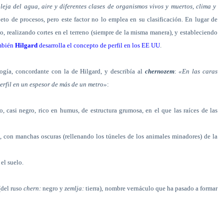
a del agua, aire y diferentes clases de organismos vivos y muertos, clima y
to de procesos, pero este factor no lo emplea en su clasificación. En lugar de
o, realizando cortes en el terreno (siempre de la misma manera), y estableciendo
ambién
Hilgard
desarrolla el concepto de perfil en los EE UU
.
gía, concordante con la de Hilgard, y describía al
chernozem
:
«En las caras
perfil en un espesor de más de un metro»
:
o, casi negro, rico en humus, de estructura grumosa, en el que las raíces de las
 con manchas oscuras (rellenando los túneles de los animales minadores) de la
 el suelo.
(del ruso
chern:
negro y
zemlja:
tierra), nombre vernáculo que ha pasado a formar