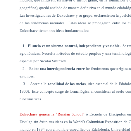
muchos, que influyen, en mayor o menor grado, en la formación y d
geográfica), quedó anclado de manera definitiva en el mundo edafológ
Las investigaciones de Dokuchaev y su grupo, esclarecieron la posici
de los fenómenos naturales.
Estas ideas se propagaron entre los cí
Dokuchaev tienen tres ideas fundamentales:
1.-
El suelo es un sistema natural, independiente y variable.
Se tr
agronómicas. Necesita métodos de estudio propios y una terminologí
especial por Nicolai Sibirtsev.
2. – Existe una
interdependencia entre los fenómenos que originan 
entonces.
3. – Aprecia la
zonalidad de los suelos
, idea esencial de la Edafol
1900).
Este concepto surge de forma lógica al considerar al suelo com
bioclimáticas.
Dokuchaev genera la “Russian School”
ó Escuela de Discípulos ent
Divulga sin éxito sus ideas en la World’s Columbian Exposition de 
mundo en 1894 con el nombre específico de Edafología, Universidad d