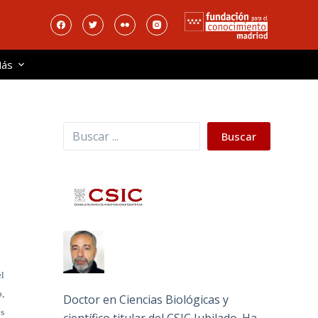
ás
Buscar
Buscar
el
o,
Doctor en Ciencias Biológicas y
os