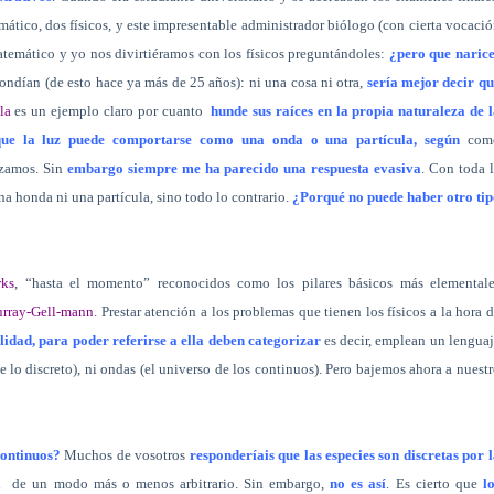
ático, dos físicos, y este impresentable administrador biólogo (con cierta vocaci
matemático y yo nos divirtiéramos con los físicos preguntándoles:
¿pero que narice
pondían (de esto hace ya más de 25 años): ni una cosa ni otra,
sería mejor decir q
la
es un ejemplo claro por cuanto
hunde sus raíces en la propia naturaleza de 
que la luz puede comportarse como una onda o una partícula, según
com
izamos. Sin
embargo siempre me ha parecido una respuesta evasiva
. Con toda 
na honda ni una partícula, sino todo lo contrario.
¿Porqué no puede haber otro tip
rks
, “hasta el momento” reconocidos como los pilares básicos más elementale
rray-Gell-mann
. Prestar atención a los problemas que tienen los físicos a la hora 
dad, para poder referirse a ella deben categorizar
es decir, emplean un lengua
e lo discreto), ni ondas (el universo de los continuos). Pero bajemos ahora a nuest
continuos?
Muchos de vosotros
responderíais que las especies son discretas por 
a
de un modo más o menos arbitrario. Sin embargo,
no es así
. Es cierto que
l