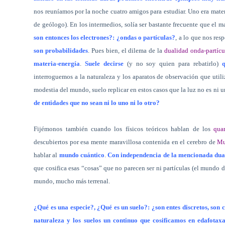
nos reuníamos por la noche cuatro amigos para estudiar. Uno era matem
de geólogo). En los intermedios, solía ser bastante frecuente que el 
son entonces los electrones?: ¿ondas o partículas?
, a lo que nos res
son probabilidades
. Pues bien, el dilema de la
dualidad onda-partícu
materia-energía
.
Suele decirse
(y no soy quien para rebatirlo)
interroguemos a la naturaleza y los aparatos de observación que util
modestia del mundo, suelo replicar en estos casos que la luz no es ni u
de entidades que no sean ni lo uno ni lo otro?
Fijémonos también cuando los físicos teóricos hablan de los
qua
descubiertos por esa mente maravillosa contenida en el cerebro de
Mu
hablar al
mundo cuántico
.
Con independencia de la mencionada duali
que cosifica esas “cosas” que no parecen ser ni partículas (el mundo d
mundo, mucho más terrenal.
¿Qué es una especie?, ¿Qué es un suelo?: ¿son entes discretos, son 
naturaleza y los suelos un continuo que cosificamos en edafotax