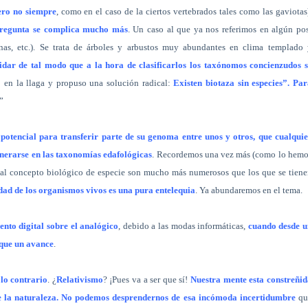
ero no siempre
, como en el caso de la ciertos vertebrados tales como las gaviotas
 pregunta se complica mucho más
. Un caso al que ya nos referimos en algún po
nas, etc.). Se trata de árboles y arbustos muy abundantes en clima templado 
idar de tal modo que a la hora de clasificarlos los taxónomos concienzudos s
 en la llaga y propuso una solución radical:
Existen biotaza sin especies”. Pa
”
l potencial para transferir parte de su genoma entre unos y otros, que cualqui
enerarse en las taxonomías edafológicas
. Recordemos una vez más (como lo hemo
 al concepto biológico de especie son mucho más numerosos que los que se tien
dad de los organismos vivos es una pura entelequia
. Ya abundaremos en el tema.
ento digital sobre el analógico
, debido a las modas informáticas,
cuando desde u
 que un avance
.
 lo contrario
. ¿
Relativismo
? ¡Pues va a ser que sí!
Nuestra mente esta constreñi
de la naturaleza. No podemos desprendernos de esa incómoda incertidumbre
qu