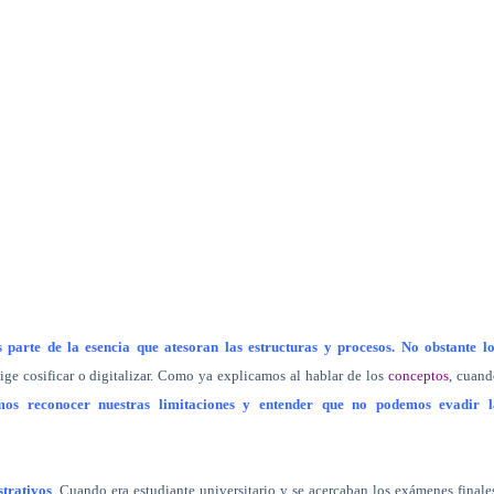
s parte de la esencia que atesoran las estructuras y procesos. No obstante l
xige cosificar o digitalizar. Como ya explicamos al hablar de los
conceptos
, cuand
mos reconocer nuestras limitaciones y entender que no podemos evadir l
strativos
. Cuando era estudiante universitario y se acercaban los exámenes finale