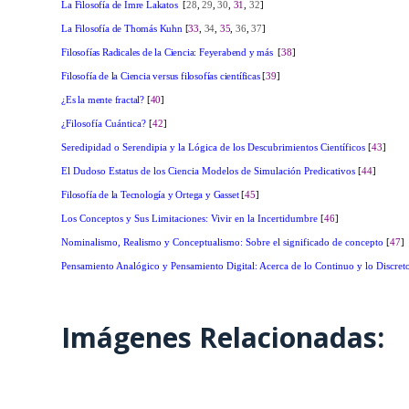
La Filosofía de Imre Lakatos
[
28
,
29
,
30
,
31
,
32
]
La Filosofía de Thomás Kuhn
[
33
,
34
,
35
,
36
,
37
]
Filosofías Radicales de la Ciencia: Feyerabend y más
[
38
]
Filosofía de la Ciencia versus filosofías científicas
[
39
]
¿Es la mente fractal?
[
40
]
¿Filosofía Cuántica?
[
42
]
Seredipidad o Serendipia y la Lógica de los Descubrimientos Científicos
[
43
]
El Dudoso Estatus de los Ciencia Modelos de Simulación Predicativos
[
44
]
Filosofía de la Tecnología y Ortega y Gasset
[
45
]
Los Conceptos y Sus Limitaciones: Vivir en la Incertidumbre
[
46
]
Nominalismo, Realismo y Conceptualismo: Sobre el significado de concepto
[
47
]
Pensamiento Analógico y Pensamiento Digital: Acerca de lo Continuo y lo Discre
Imágenes Relacionadas: