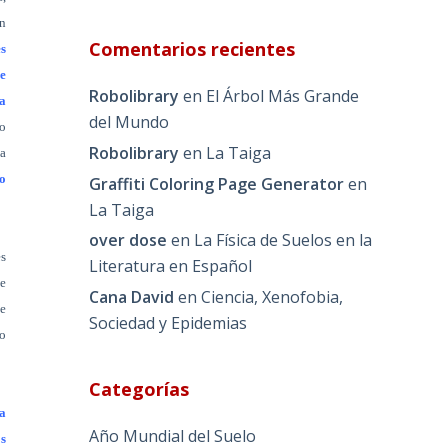
ón
Comentarios recientes
s
ue
Robolibrary
en
El Árbol Más Grande
la
del Mundo
o
Robolibrary
en
La Taiga
la
o
Graffiti Coloring Page Generator
en
La Taiga
over dose
en
La Física de Suelos en la
s
Literatura en Español
de
Cana David
en
Ciencia, Xenofobia,
je
Sociedad y Epidemias
ro
Categorías
la
Año Mundial del Suelo
os