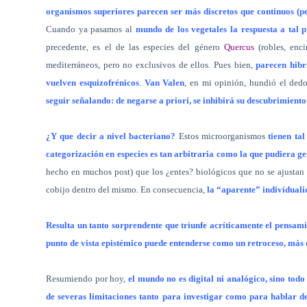
organismos superiores parecen ser más discretos que continuos (p
Cuando ya pasamos al
mundo de los vegetales la respuesta a tal
precedente, es el de las especies del género
Quercus
(robles, enci
mediterráneos, pero no exclusivos de ellos. Pues bien,
parecen hibr
vuelven esquizofrénicos
.
Van Valen
, en mi opinión, hundió el dedo
seguir señalando: de negarse a priori, se inhibirá su descubrimiento
¿Y que decir a nivel bacteriano?
Estos microorganismos
tienen ta
categorización en especies es tan arbitraria como la que pudiera g
hecho en muchos post) que los ¿entes? biológicos que no se ajustan
cobijo dentro del mismo. En consecuencia,
la “aparente” individuali
Resulta un tanto sorprendente que triunfe acríticamente el pensami
punto de vista epistémico puede entenderse como un retroceso, más
Resumiendo por hoy,
el mundo no es digital ni analógico, sino todo
de severas limitaciones tanto para investigar como para hablar 