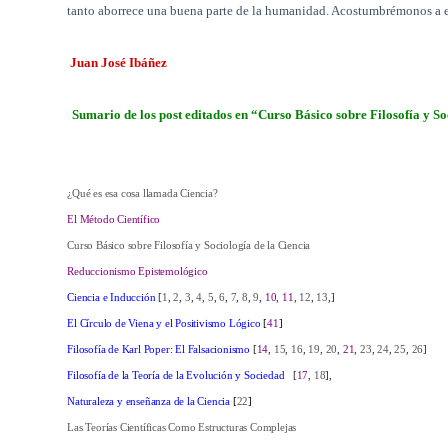
tanto aborrece una buena parte de la humanidad. Acostumbrémonos a e
Juan José Ibáñez
Sumario de los post editados en “Curso Básico sobre Filosofía y So
¿Qué es esa cosa llamada Ciencia?
El Método Científico
Curso Básico sobre Filosofía y Sociología de la Ciencia
Reduccionismo Epistemológico
Ciencia e Inducción
[
1
,
2
,
3
,
4
,
5
,
6
,
7
,
8
,
9
,
10
,
11
,
12
,
13
,]
El Círculo de Viena y el Positivismo Lógico
[
41
]
Filosofía de Karl Poper: El Falsacionismo
[
14
,
15
,
16
,
19
,
20
,
21
,
23
,
24
,
25
,
26
]
Filosofía de la Teoría de la Evolución y Sociedad
[
17
,
18
],
Naturaleza y enseñanza de la Ciencia
[
22
]
Las Teorías Científicas Como Estructuras Complejas