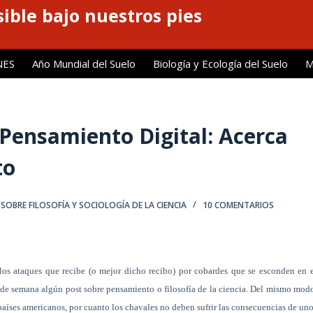
ible bajo nuestros pies
NES
Año Mundial del Suelo
Biología y Ecología del Suelo
M
Pensamiento Digital: Acerca
to
SOBRE FILOSOFÍA Y SOCIOLOGÍA DE LA CIENCIA
10 COMENTARIOS
los ataques que recibe (o mejor dicho recibo) por cobardes que se esconden en 
s de semana algún post sobre pensamiento o filosofía de la ciencia. Del mismo mod
 países americanos, por cuanto los chavales no deben sufrir las consecuencias de un