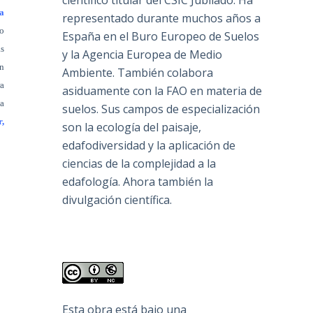
científico titular del CSIC Jubilado. Ha
a
representado durante muchos años a
lo
España en el Buro Europeo de Suelos
ás
y la Agencia Europea de Medio
un
Ambiente. También colabora
ra
asiduamente con la FAO en materia de
 a
suelos. Sus campos de especialización
,
son la ecología del paisaje,
edafodiversidad y la aplicación de
ciencias de la complejidad a la
edafología. Ahora también la
divulgación científica.
Esta obra está bajo una