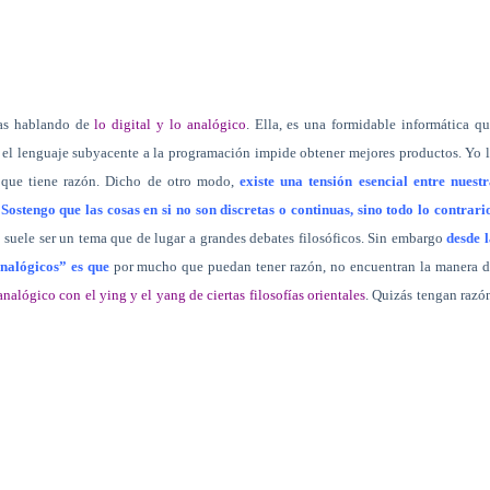
ras hablando de
lo digital y lo analógico
. Ella, es una formidable informática q
n el lenguaje subyacente a la programación impide obtener mejores productos. Yo 
 que tiene razón. Dicho de otro modo,
existe una tensión esencial entre nuest
Sostengo que las cosas en si no son discretas o continuas, sino todo lo contrari
suele ser un tema que de lugar a grandes debates filosóficos. Sin embargo
desde 
nalógicos” es que
por mucho que puedan tener razón, no encuentran la manera d
analógico con el ying y el yang de ciertas filosofías orientales
. Quizás tengan razó