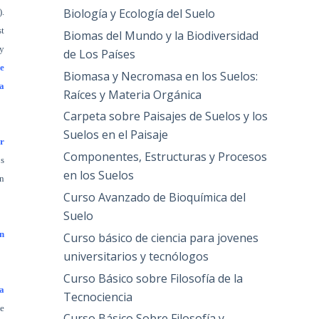
Biología y Ecología del Suelo
).
st
Biomas del Mundo y la Biodiversidad
y
de Los Países
e
Biomasa y Necromasa en los Suelos:
ra
Raíces y Materia Orgánica
Carpeta sobre Paisajes de Suelos y los
Suelos en el Paisaje
er
Componentes, Estructuras y Procesos
s
en los Suelos
en
Curso Avanzado de Bioquímica del
Suelo
n
Curso básico de ciencia para jovenes
universitarios y tecnólogos
Curso Básico sobre Filosofía de la
da
Tecnociencia
e
Curso Básico Sobre Filosofía y