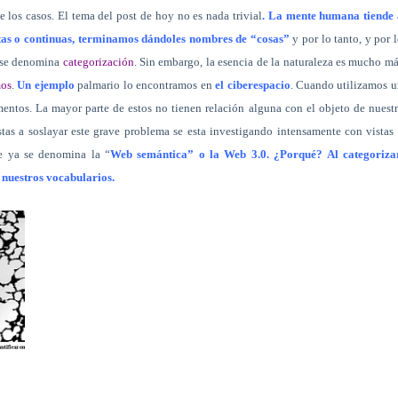
e los casos. El tema del post de hoy no es nada trivial
. La mente humana tiende 
tas o continuas, terminamos dándoles nombres de “cosas”
y por lo tanto, y por 
n se denomina
categorización
. Sin embargo, la esencia de la naturaleza es mucho m
mos
.
Un ejemplo
palmario lo encontramos en
el ciberespacio
. Cuando utilizamos 
entos. La mayor parte de estos no tienen relación alguna con el objeto de nuest
s a soslayar este grave problema se esta investigando intensamente con vistas
e ya se denomina la “
Web semántica” o la Web 3.0. ¿Porqué? Al categorizar
 nuestros vocabularios.