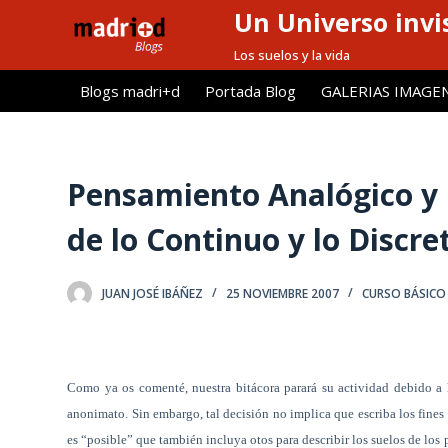
Un Universo invis
S
a
Los suelos y la vida
l
Blogs madri+d
Portada Blog
GALERIAS IMAGE
t
a
r
a
Pensamiento Analógico y 
l
de lo Continuo y lo Discre
c
o
n
JUAN JOSÉ IBÁÑEZ
25 NOVIEMBRE 2007
CURSO BÁSICO 
t
e
n
i
Como ya os comenté, nuestra bitácora parará su actividad debido a 
d
anonimato. Sin embargo, tal decisión no implica que escriba los fine
o
es “posible” que también incluya otos para describir los suelos de los