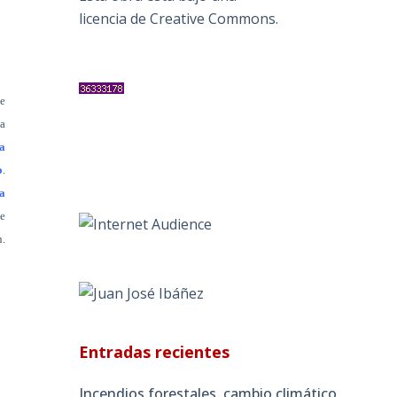
licencia de Creative Commons
.
ue
la
ra
o
.
la
e
n.
Entradas recientes
Incendios forestales, cambio climático