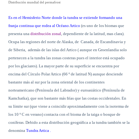
Distribución mundial del permafrost
Es en el Hemisferio Norte donde la tundra se extiende formando una
franja continua que rodea al Océano Artico
(es uno de los biomas que
presenta una
distribución zonal
, dependiente de la latitud, mas clara).
Ocupa las regiones del norte de Alaska, de
Canada, de Escandinavia y
de Siberia,
además de las islas del Artico ( aunque en Groenlandia solo
pertenecen a la tundra las zonas costeras pues el interior está ocupado
por los glaciares). La mayor parte de su superficie se encuentra por
encima del Círculo Polar Artico (66 º de latitud N) aunque desciende
bastante más al sur por la zona oriental de los continentes
norteamericano (Península del Labrador) y euroasiático (Península de
Kamchatka), que son bastante más frías que las costas occidentales. En
su límite sur (que viene a coincidir aproximadamente con la isoterma de
los 10 º C en verano) contacta con el bioma de la taiga o bosque de
coníferas. Debido a esta distribución geográfica a la tundra también se la
denomina
Tundra Artica .