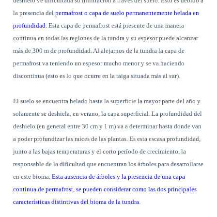
deshielo ve dificultada su infiltración a través del suelo. Esto es debido a
la presencia del
permafrost o capa de suelo permanentemente helada en
profundidad
. Esta capa de permafrost está presente de una manera
continua en todas las regiones de la tundra y su espesor puede alcanzar
más de 300 m de profundidad. Al alejarnos de la tundra la capa de
permafrost va teniendo un espesor mucho menor y se va haciendo
discontinua (esto es lo que ocurre en la taiga situada más al sur).
El suelo se encuentra helado hasta la superficie la mayor parte del año y
solamente se deshiela, en verano, la capa superficial. La profundidad del
deshielo (en general entre 30 cm y 1 m) va a determinar hasta donde van
a poder profundizar las raíces de las plantas. Es esta escasa profundidad,
junto a las bajas temperaturas y el corto período de crecimiento, la
responsable de la dificultad que encuentran los árboles para desarrollarse
en este bioma.
Esta ausencia de árboles y la presencia de una capa
continua de permafrost, se pueden considerar como las dos principales
características distintivas del bioma de la tundra
.