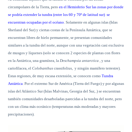
circumpolares de la Tierra, pero
en el Hemisferio Sur las zonas por donde
se podría extender la tundra (entre los 60 y 70º de latitud sur)
se
encuentran ocupadas por el océano
. Solamente en algunas islas (Islas
Shetland del Sur) y ciertas costas de la Península Antártica, que se
encuentran libres de hielo permanente, se presentan comunidades
similares a la tundra del norte, aunque con una vegetación casi exclusiva
de musgos y líquenes (solo se conocen 2 especies de plantas con flores
en la Antártica, una gramínea, la
Deschampsia antarctica
, y una
cariofilacea, el
Colobanthus
crassifolius,
y ningún mamífero terrestre).
Estas regiones, de muy escasa extensión, se conocen como
Tundra
Antártica
. Por el extremo Sur de América (Tierra del Fuego) y por algunas
islas del Atlántico Sur (Islas Malvinas, Georgia del Sur,..) se encuentran
también comunidades desarboladas parecidas a la tundra del norte, pero
con un clima más oceánico (temperaturas más moderadas y mayores
precipitaciones).