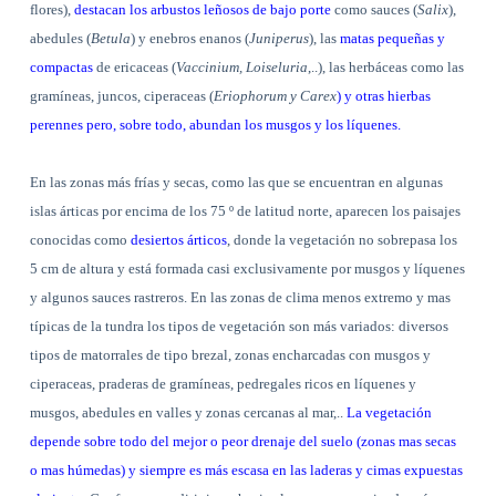
flores),
destacan los arbustos leñosos de bajo porte
como sauces (
Salix
),
abedules (
Betula
) y enebros enanos (
Juniperus
), las
matas pequeñas y
compactas
de ericaceas (
Vaccinium, Loiseluria
,..), las herbáceas como las
gramíneas, juncos, ciperaceas (
Eriophorum y Carex
) y otras hierbas
perennes pero, sobre todo, abundan los musgos y los líquenes.
En las zonas más frías y secas, como las que se encuentran en algunas
islas árticas por encima de los 75 º de latitud norte, aparecen los paisajes
conocidas como
desiertos árticos
, donde la vegetación no sobrepasa los
5 cm de altura y está formada casi exclusivamente por musgos y líquenes
y algunos sauces rastreros. En las zonas de clima menos extremo y mas
típicas de la tundra los tipos de vegetación son más variados: diversos
tipos de matorrales de tipo brezal, zonas encharcadas con musgos y
ciperaceas, praderas de gramíneas, pedregales ricos en líquenes y
musgos, abedules en valles y zonas cercanas al mar,..
La vegetación
depende sobre todo del mejor o peor drenaje del suelo (zonas mas secas
o mas húmedas) y siempre es más escasa en las laderas y cimas expuestas