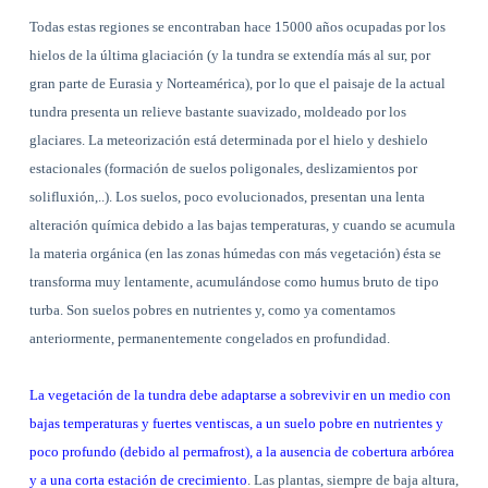
Todas estas regiones se encontraban hace 15000 años ocupadas por los
hielos de la última glaciación (y la tundra se extendía más al sur, por
gran parte de Eurasia y Norteamérica), por lo que el paisaje de la actual
tundra presenta un relieve bastante suavizado, moldeado por los
glaciares. La meteorización está determinada por el hielo y deshielo
estacionales (formación de suelos poligonales, deslizamientos por
solifluxión,..). Los suelos, poco evolucionados, presentan una lenta
alteración química debido a las bajas temperaturas, y cuando se acumula
la materia orgánica (en las zonas húmedas con más vegetación) ésta se
transforma muy lentamente, acumulándose como humus bruto de tipo
turba. Son suelos pobres en nutrientes y, como ya comentamos
anteriormente, permanentemente congelados en profundidad.
La vegetación de la tundra debe adaptarse a sobrevivir en un medio con
bajas temperaturas y fuertes ventiscas, a un suelo pobre en nutrientes y
poco profundo (debido al permafrost), a la ausencia de cobertura arbórea
y a una corta estación de crecimiento
. Las plantas, siempre de baja altura,