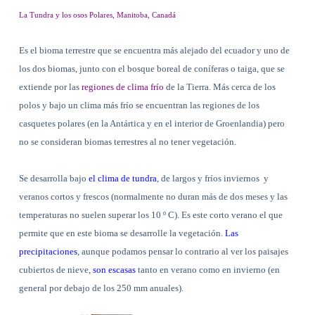
La Tundra y los osos Polares, Manitoba, Canadá
Es el bioma terrestre que se encuentra más alejado del ecuador y uno de
los dos biomas, junto con el bosque boreal de coníferas o taiga, que se
extiende por las
regiones de clima frío
de la Tierra. Más cerca de los
polos y bajo un clima más frío se encuentran las regiones de los
casquetes polares (en la Antártica y en el interior de Groenlandia) pero
no se consideran biomas terrestres al no tener vegetación.
Se desarrolla bajo
el clima de tundra
, de largos y fríos inviernos
y
veranos cortos y frescos (normalmente no duran más de dos meses y las
temperaturas no suelen superar los 10 º C). Es este corto verano el que
permite que en este bioma se desarrolle la vegetación.
Las
precipitaciones
, aunque podamos pensar lo contrario al ver los paisajes
cubiertos de nieve,
son escasas
tanto en verano como en invierno (en
general por debajo de los 250 mm anuales).