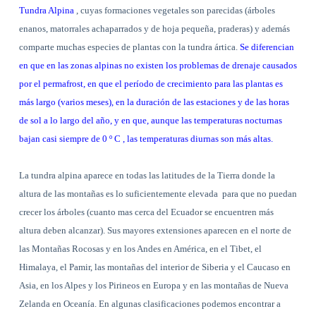
Tundra Alpina
, cuyas formaciones vegetales son parecidas (árboles
enanos, matorrales achaparrados y de hoja pequeña, praderas) y además
comparte muchas especies de plantas con la tundra ártica.
Se diferencian
en que en las zonas alpinas no existen los problemas de drenaje causados
por el permafrost, en que el período de crecimiento para las plantas es
más largo (varios meses), en la duración de las estaciones y de las horas
de sol a lo largo del año, y en que, aunque las temperaturas nocturnas
bajan casi siempre de 0 º C , las temperaturas diurnas son más altas.
La tundra alpina aparece en todas las latitudes de la Tierra donde la
altura de las montañas es lo suficientemente elevada
para que no puedan
crecer los árboles (cuanto mas cerca del Ecuador se encuentren más
altura deben alcanzar). Sus mayores extensiones aparecen en el norte de
las Montañas Rocosas y en los Andes en América, en el Tibet, el
Himalaya, el Pamir, las montañas del interior de Siberia y el Caucaso en
Asia, en los Alpes y los Pirineos en Europa y en las montañas de Nueva
Zelanda en Oceanía. En algunas clasificaciones podemos encontrar a