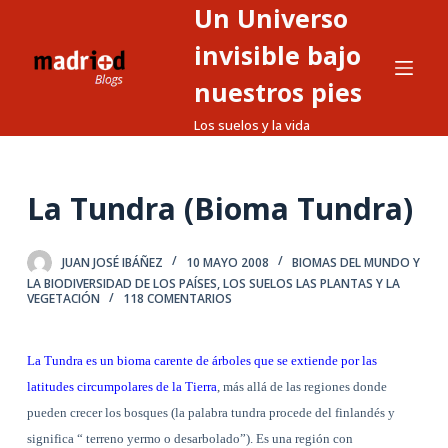
Un Universo
S
a
invisible bajo
l
nuestros pies
t
Los suelos y la vida
a
r
a
La Tundra (Bioma Tundra)
l
c
o
JUAN JOSÉ IBÁÑEZ
10 MAYO 2008
BIOMAS DEL MUNDO Y
n
LA BIODIVERSIDAD DE LOS PAÍSES
,
LOS SUELOS LAS PLANTAS Y LA
VEGETACIÓN
118 COMENTARIOS
t
e
n
La Tundra es un bioma carente de árboles que se extiende por las
i
latitudes circumpolares de la Tierra
, más allá de las regiones donde
d
pueden crecer los bosques (la palabra tundra procede del finlandés y
o
significa “ terreno yermo o desarbolado”). Es una región con