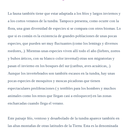
La fauna también tiene que estar adaptada a los fríos y largos inviernos y
a los cortos veranos de la tundra. Tampoco presenta, como ocurre con la
flora, una gran diversidad de especies si se compara con otros biomas. Lo
que si es común es la existencia de grandes poblaciones de unas pocas
especies, que pueden ser muy fluctuantes (como los lemings y diversos
roedores,..). Mientras unas especies viven allí todo el año (liebres, zorros
y buhos árticos, con su blanco color invernal) otras son migratorias y
pasan el invierno en los bosques del sur (caribus, aves acuáticas,..).
Aunque los invertebrados son también escasos en la tundra, hay unas
pocas especies de mosquitos y moscas picadoras que tienen
espectaculares proliferaciones ( y terribles para los hombres y muchos
animales como los renos que llegan casi a enloquecer) en las zonas
encharcadas cuando llega el verano.
Este paisaje frío, ventoso y desarbolado de la tundra aparece también en
las altas montañas de otras latitudes de la Tierra. Esta es la denominada