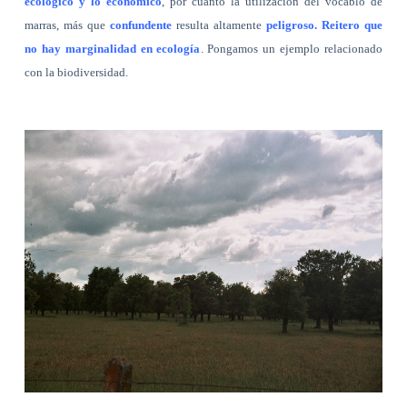
ecológico y lo económico
, por cuanto la utilización del vocablo de
marras, más que
confundente
resulta altamente
peligroso. Reitero que
no hay marginalidad en ecología
. Pongamos un ejemplo relacionado
con la biodiversidad.