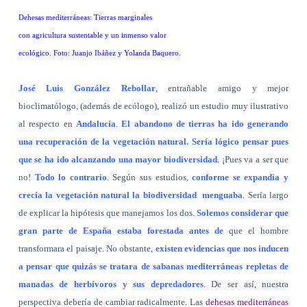
Dehesas mediterráneas: Tierras marginales
con agricultura sustentable y un inmenso valor
ecológico. Foto: Juanjo Ibáñez y Yolanda Baquero.
José Luis González Rebollar
, entrañable amigo y mejor
bioclimatólogo, (además de ecólogo), realizó un estudio muy ilustrativo
al respecto en
Andalucía
.
El abandono de tierras ha ido generando
una recuperación de la vegetación natural. Sería lógico pensar pues
que se ha ido alcanzando una mayor biodiversidad
. ¡Pues va a ser que
no!
Todo lo contrario
. Según sus estudios,
conforme se expandía y
crecía la vegetación natural la biodiversidad
menguaba
. Sería largo
de explicar la hipótesis que manejamos los dos.
Solemos considerar que
gran parte de España estaba forestada antes de
que el hombre
transformara el paisaje. No obstante,
existen evidencias que nos inducen
a pensar que quizás se tratara de sabanas mediterráneas repletas de
manadas de herbívoros y sus depredadores
. De ser así, nuestra
perspectiva debería de cambiar radicalmente. Las
dehesas mediterráneas