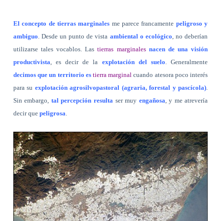
El concepto de tierras marginales
me parece francamente
peligroso y
ambiguo
. Desde un punto de vista
ambiental o ecológico
, no deberían
utilizarse tales vocablos. Las
tierras marginales
nacen de una visión
productivista
, es decir de la
explotación del suelo
. Generalmente
decimos que un territorio es
tierra marginal
cuando atesora poco interés
para su
explotación agrosilvopastoral (agraria, forestal y pascícola)
.
Sin embargo,
tal percepción resulta
ser muy
engañosa
, y me atrevería
decir que
peligrosa
.