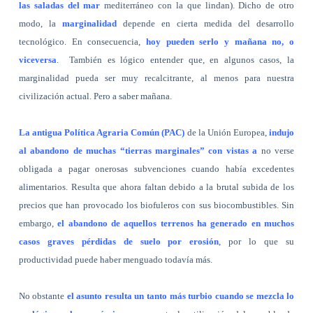
las saladas del mar
mediterráneo con la que lindan). Dicho de otro
modo, la
marginalidad
depende en cierta medida del desarrollo
tecnológico. En consecuencia,
hoy pueden serlo y mañana no, o
viceversa
.
También es lógico entender que, en algunos casos, la
marginalidad pueda ser muy recalcitrante, al menos para nuestra
civilización actual. Pero a saber mañana.
La antigua Política Agraria Común (PAC)
de la Unión Europea,
indujo
al abandono de muchas “tierras marginales” con vistas a
no verse
obligada a pagar onerosas subvenciones cuando había excedentes
alimentarios. Resulta que ahora faltan debido a la brutal subida de los
precios que han provocado los biofuleros con sus biocombustibles. Sin
embargo,
el abandono de aquellos terrenos ha generado en muchos
casos graves pérdidas de suelo por erosión
, por lo que su
productividad puede haber menguado todavía más.
No obstante
el asunto resulta un tanto más turbio cuando se mezcla lo