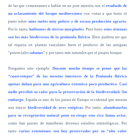
de las que comenzamos a hablar en un post anterior, son el
resultado de
un aclaramiento del bosque mediterráneo
con vistas a que brote el
pasto sobre
unos suelos muy pobres y de escasa producción agraria
.
Por lo tanto,
hablamos de tierras marginales
. Pues buen
estos sistemas
son los más biodiversos de la península Ibérica
. Bien pudiera ser que
tal riqueza en plantas vasculares fuera el producto de las antiguas
“potenciales
sabanas
” y por tanto más naturales que el propio bosque.
Pongamos otro ejemplo.
Durante mucho tiempo se pensó que las
“cuasi-estepas” de las mesetas interiores de la Península Ibérica
apenas daban para una agricultura extensiva poco productiva
.
Casi
nadie percibió su valor para la preservación de la biodiversidad. Sin
embargo
, España es uno de los países de Europa occidental que atesora
una mayor
biodiversidad de aves estépicas
. Por tanto,
abandonarlas
para su revegetación natural pone en riesgo esta rica fauna aviar
,
como han puesto de manifiesto diversos estudios ornitológicos. Por
tanto
varias extensiones son hoy preservadas por su “alto valor