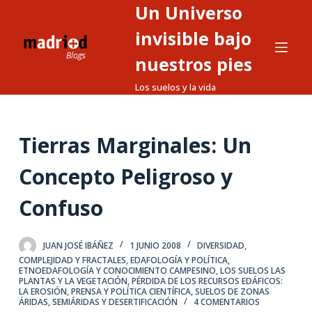
Un Universo
S
a
invisible bajo
l
nuestros pies
t
Los suelos y la vida
a
r
a
Tierras Marginales: Un
l
c
Concepto Peligroso y
o
n
Confuso
t
e
JUAN JOSÉ IBÁÑEZ
1 JUNIO 2008
DIVERSIDAD,
n
COMPLEJIDAD Y FRACTALES
,
EDAFOLOGÍA Y POLÍTICA
,
i
ETNOEDAFOLOGÍA Y CONOCIMIENTO CAMPESINO
,
LOS SUELOS LAS
PLANTAS Y LA VEGETACIÓN
,
PÉRDIDA DE LOS RECURSOS EDÁFICOS:
d
LA EROSIÓN
,
PRENSA Y POLÍTICA CIENTÍFICA
,
SUELOS DE ZONAS
ÁRIDAS, SEMIÁRIDAS Y DESERTIFICACIÓN
4 COMENTARIOS
o