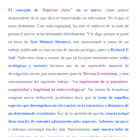
El concepto de
“
Especies clave
”:
no es nuevo
, como parece
desprenderse de lo que dice en entrevistado en este enlace. No es que el
autor desbarrare. Con toda seguridad, ha sido el redactor de la nota de
prensa el que no se ha informado debidamente. Y lo digo porque se pone
en boca de
José Manual Montoya
, tras entrevistarle a causa de un
trabajo publicado en una revista de mucho prestigio, junto a
Richard V.
Solé
. Todo esto viene a cuento de que en los post anteriores sobre
redes
ecológicas y sociales
, hicimos uso de un esplendido material de
divulgación escrito por estos autores para la
Revista Ecosistemas
, y más
concretamente del siguiente trabajo:
“
La arquitectura de la naturaleza:
complejidad y fragilidad en redes ecológicas
”. Sin ánimo de formalizar
ninguna nueva definición, podríamos decir que
se trata de aquellas
especies que desempeñan un rol crucial en la estructura y dinámica de
un determinado ecosistema
. Soy de la opinión de que
la ciencia actual
dista mucho de entender plenamente tales aspectos. Sabemos un poco
y debemos investigar mucho más.
Sinceramente,
ante nuestra falta de