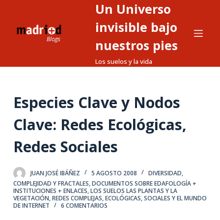
Un Universo
S
a
invisible bajo
l
nuestros pies
t
Los suelos y la vida
a
r
a
Especies Clave y Nodos
l
c
Clave: Redes Ecológicas,
o
n
Redes Sociales
t
e
JUAN JOSÉ IBÁÑEZ
5 AGOSTO 2008
DIVERSIDAD,
n
COMPLEJIDAD Y FRACTALES
,
DOCUMENTOS SOBRE EDAFOLOGÍA +
i
INSTITUCIONES + ENLACES
,
LOS SUELOS LAS PLANTAS Y LA
VEGETACIÓN
,
REDES COMPLEJAS, ECOLÓGICAS, SOCIALES Y EL MUNDO
d
DE INTERNET
6 COMENTARIOS
o