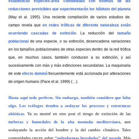
estadísticas especies-área combinadas con estimas de las
reducciones previsibles que experimentarán los hábitats del planeta
(May et al. 1995). Una reciente compilación de varios estudios de
campo revela que
en redes tróficas de diferente naturaleza están
ocurriendo cascadas de extinción
. La reducción del
tamaño
poblacional
de una especie, o su extinción, desencadena variaciones
en los tamaños poblacionales de otras especies dentro de la red trófica
que, en muchos casos, también conducen a su extinción, y así
sucesivamente con más y más extinciones secundarias. La maquinaria
de este
efecto dominó
frecuentemente está accionada por alteraciones
de origen humano (Pace et al. 1999) (…).
Hasta aquí todo perfecto. Sin embargo, también considero que falta
algo. Los ecólogos tienden a soslayar los procesos y estructuras
abióticas
. Ya os mostré en otro post el riesgo de extinción de las
turberas y humedales de la alta montaña mediterránea
, aun
soslayando la acción del hombre y la del cambio climático. Tales
comunidades crecen sobre
“paleoformas heredadas” del pasado
. Más