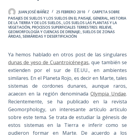
JUAN JOSÉ IBÁÑEZ
25 FEBRERO 2010
CARPETA SOBRE
PAISAJES DE SUELOS Y LOS SUELOS EN EL PAISAJE
,
GENERAL
,
HISTORIA
DE LA TIERRA Y DE LOS SUELOS.
,
LOS SUELOS LAS PLANTAS Y LA
VEGETACIÓN
,
PROCESOS SUPERFICIALES TERRESTRES: RELIEVE,
GEOMORFOLOGÍA Y CUENCAS DE DRENAJE:
,
SUELOS DE ZONAS
ÁRIDAS, SEMIÁRIDAS Y DESERTIFICACIÓN
Ya hemos hablado en otros post de las singulares
dunas de yeso de Cuantroicénegas
, que también se
extienden por el sur de EE.UU., en ambientes
similares. En el Planeta Rojo, es decir en Marte, tales
sistemas de cordones dunares, aunque raros,
acaecen en la región denominada
Olympia Undae
.
Recientemente, se ha publicado en la revista
Geomorphology, un interesante artículo articulo
sobre este tema. Se trata de estudiar la génesis de
estos sistemas en la Tierra e inferir como se
pudieron formar en Marte. De acuerdo a los