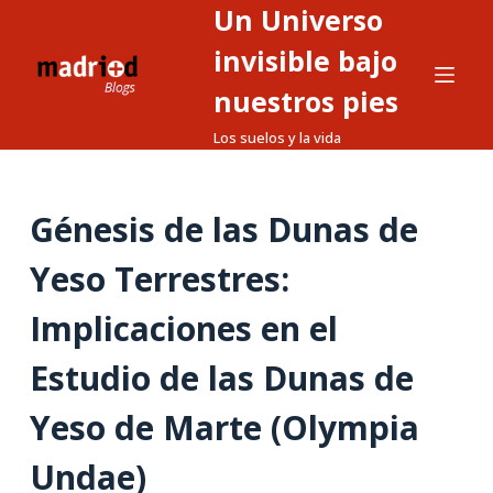
Un Universo
S
a
invisible bajo
l
nuestros pies
t
Los suelos y la vida
a
r
a
Génesis de las Dunas de
l
c
Yeso Terrestres:
o
n
Implicaciones en el
t
Estudio de las Dunas de
e
n
Yeso de Marte (Olympia
i
d
Undae)
o