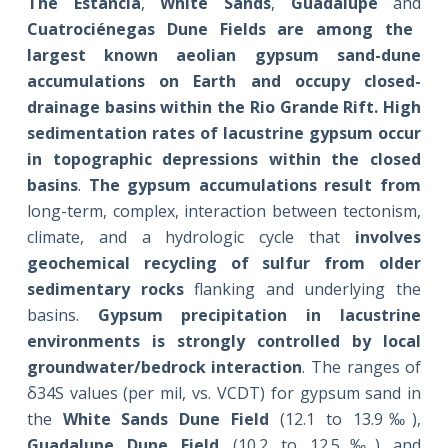
The Estancia
,
White Sands
,
Guadalupe
and
Cuatrociénegas
Dune Fields are among the
largest known aeolian gypsum sand-dune
accumulations on Earth and occupy closed-
drainage basins within the
Rio Grande
Rift.
High
sedimentation rates of lacustrine gypsum occur
in topographic depressions within the closed
basins
.
The gypsum accumulations result from
long-term, complex, interaction between tectonism,
climate, and a hydrologic cycle that
involves
geochemical recycling of sulfur from older
sedimentary rocks
flanking and underlying the
basins.
Gypsum precipitation in lacustrine
environments is strongly controlled by local
groundwater/bedrock interaction
. The ranges of
δ34S values (per mil, vs. VCDT) for gypsum sand in
the
White Sands Dune Field
(12.1 to 13.9‰),
Guadalupe Dune Field
(10.2 to 12.5‰) and