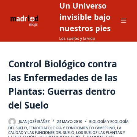
Un Universo
S
a
invisible bajo
l
nuestros pies
t
Los suelos y la vida
a
r
a
Control Biológico contra
l
c
las Enfermedades de las
o
n
Plantas: Guerras dentro
t
del Suelo
e
n
i
JUAN JOSÉ IBÁÑEZ
24 MAYO 2010
BIOLOGÍA Y ECOLOGÍA
d
DEL SUELO
,
ETNOEDAFOLOGÍA Y CONOCIMIENTO CAMPESINO
,
LA
CALIDAD Y LAS FUNCIONES DEL SUELO
,
LOS SUELOS LAS PLANTAS Y
o