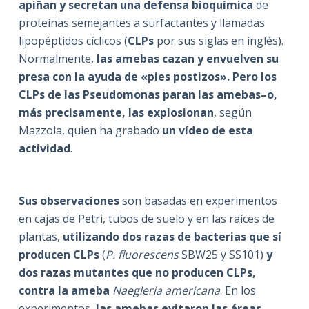
apiñan y secretan una defensa bioquímica
de
proteínas semejantes a surfactantes y llamadas
lipopéptidos cíclicos (
CLPs
por sus siglas en inglés).
Normalmente,
las amebas cazan y envuelven su
presa con la ayuda de «pies postizos». Pero los
CLPs de las Pseudomonas paran las amebas–o,
más precisamente, las explosionan
, según
Mazzola, quien ha grabado
un vídeo de esta
actividad
.
Sus observaciones
son basadas en experimentos
en cajas de Petri, tubos de suelo y en las raíces de
plantas,
utilizando dos razas de bacterias que sí
producen CLPs
(
P. fluorescens
SBW25 y SS101)
y
dos razas mutantes que no producen CLPs,
contra la ameba
Naegleria americana
. En los
experimentos,
las amebas evitaron las áreas