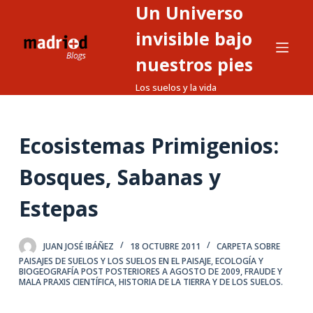
Un Universo
S
a
invisible bajo
l
nuestros pies
t
Los suelos y la vida
a
r
a
Ecosistemas Primigenios:
l
c
Bosques, Sabanas y
o
n
Estepas
t
e
JUAN JOSÉ IBÁÑEZ
18 OCTUBRE 2011
CARPETA SOBRE
n
PAISAJES DE SUELOS Y LOS SUELOS EN EL PAISAJE
,
ECOLOGÍA Y
i
BIOGEOGRAFÍA POST POSTERIORES A AGOSTO DE 2009
,
FRAUDE Y
MALA PRAXIS CIENTÍFICA
,
HISTORIA DE LA TIERRA Y DE LOS SUELOS.
d
o