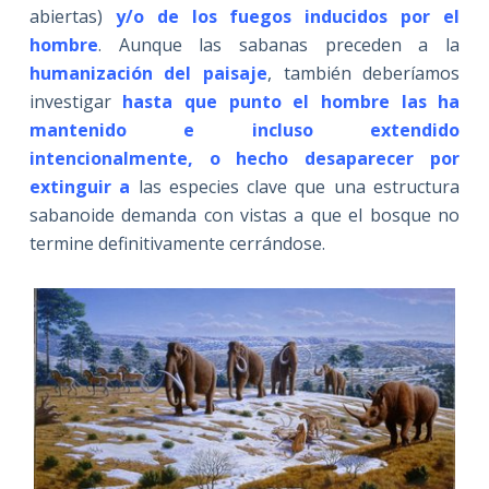
abiertas)
y/o de los fuegos inducidos por el
hombre
. Aunque las sabanas preceden a la
humanización del paisaje
, también deberíamos
investigar
hasta que punto el hombre las ha
mantenido e incluso extendido
intencionalmente, o hecho desaparecer por
extinguir a
las especies clave que una estructura
sabanoide demanda con vistas a que el bosque no
termine definitivamente cerrándose.