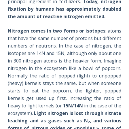
principal ingredient in fertilizers.
Today, nitrogen
fixation by humans has approximately doubled
the amount of reactive nitrogen emitted.
Nitrogen comes in two forms or isotopes
: atoms
that have the same number of protons but different
numbers of neutrons. In the case of nitrogen, the
isotopes are 14N and 15N, although only about one
in 300 nitrogen atoms is the heavier form. Imagine
nitrogen in the ecosystem like a bowl of popcorn.
Normally the ratio of popped (light) to unpopped
(heavy) kernels stays the same, but when someone
starts to eat the popcorn, the lighter, popped
kernels get used up first, increasing the ratio of
heavy to light kernels (or
15N/14N
in the case of the
ecosystem).
Light nitrogen is lost through nitrate
leaching and as gases such as N
, and various
2
forms of nitrous oxides or «noxides,» some of