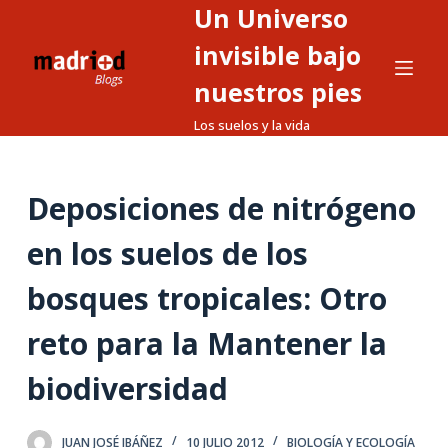
Un Universo
S
a
invisible bajo
l
nuestros pies
t
Los suelos y la vida
a
r
a
Deposiciones de nitrógeno
l
c
en los suelos de los
o
n
bosques tropicales: Otro
t
reto para la Mantener la
e
n
biodiversidad
i
d
o
JUAN JOSÉ IBÁÑEZ
10 JULIO 2012
BIOLOGÍA Y ECOLOGÍA