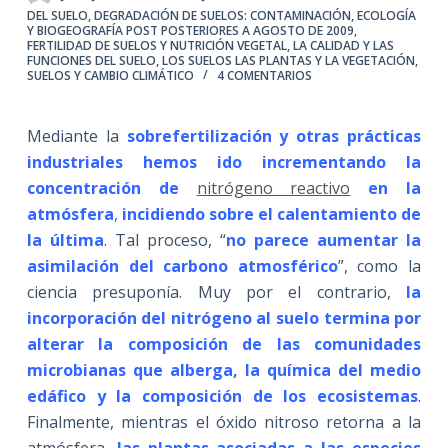
DEL SUELO
,
DEGRADACIÓN DE SUELOS: CONTAMINACIÓN
,
ECOLOGÍA
Y BIOGEOGRAFÍA POST POSTERIORES A AGOSTO DE 2009
,
FERTILIDAD DE SUELOS Y NUTRICIÓN VEGETAL
,
LA CALIDAD Y LAS
FUNCIONES DEL SUELO
,
LOS SUELOS LAS PLANTAS Y LA VEGETACIÓN
,
SUELOS Y CAMBIO CLIMÁTICO
4 COMENTARIOS
Mediante la
sobrefertilización y otras prácticas
industriales hemos ido incrementando la
concentración de
nitrógeno reactivo
en la
atmósfera
,
incidiendo sobre el calentamiento de
la última
. Tal proceso, “
no parece aumentar la
asimilación del carbono atmosférico
”, como la
ciencia presuponía. Muy por el contrario,
la
incorporación del nitrógeno al suelo termina por
alterar la composición de las comunidades
microbianas que alberga, la química del medio
edáfico y la composición de los ecosistemas
.
Finalmente, mientras el óxido nitroso retorna a la
atmósfera,
las plantas asociadas a las especies